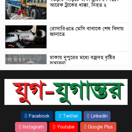
আরেক ট্রাকের ধাক্কা, নিহত ২
রোসারিওতে মেসি বাবাকে শেষ বিদায়
জানাতে
ঢাকায় দুপুরের মধ্যে বজ্রসহ বৃষ্টির
সম্ভাবনা
লিভারপুলে যাচ্ছেন আরাউহো
কবরস্থানের মাটি ভরাট ও মেরামতের
Facebook
Twitter
Linkedin
কাজ ।
Instagram
Youtube
Google Plus