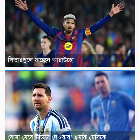
লিভারপুলে যাচ্ছেন আরাউহো
বোমা মেরে উড়িয়ে দেওয়ার’ হুমকি মেসিকে