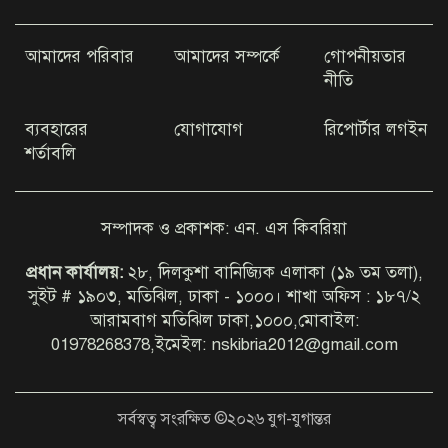
আমাদের পরিবার
আমাদের সম্পর্কে
গোপনীয়তার
কক্সবাজারের মহেশখালীর
নীতি
মাতারবাড়িতে পৌঁছেছেন প্রধানমন্ত্রী
ব্যবহারের
যোগাযোগ
রিপোর্টার লগইন
শর্তাবলি
গাজীপুরের স্বামীকে ছেড়ে প্রেমিককে
নিয়ে ট্রেনের নিচে তরুণী ঝাঁপ
সম্পাদক ও প্রকাশক: এন. এস কিবরিয়া
চাটখিলের মোহাম্মদপুর ইউনিয়নে
প্রধান কার্যালয়:
২৮, দিলকুশা বানিজ্যিক এলাকা (১৯ তম তলা),
চেয়ারম্যান প্রার্থী হিসেবে আলোচনায়
সুইট # ১৯০৩, মতিঝিল, ঢাকা - ১০০০। শাখা অফিস : ১৮৭/২
মনির পাটোয়ারী
আরামবাগ মতিঝিল ঢাকা,১০০০,মোবাইল:
01978268378,ইমেইল: nskibria2012@gmail.com
সর্বস্বত্ব সংরক্ষিত ©২০২৬ যুগ-যুগান্তর
একটি চক্র জ্বালানি খাতকে অস্থিতিশীল
করার জন্য সক্রিয়: প্রধানমন্ত্রী