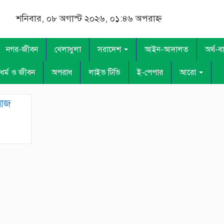
শনিবার, ০৮ অগাস্ট ২০২৬, ০১:৪৬ অপরাহ্ন
নগর-জীবন
খেলাধুলা
সরাদেশ
আইন-আদালত
অর্থ-ব
ধর্ম ও জীবন
অপরাধ
লাইভ টিভি
ই-পেপার
আরো
 আজ