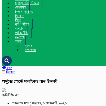
স্বাস্থ্য লাইফ স্টাইল
দেশগ্রাম
বিজ্ঞান প্রযুক্তি
বিনোদন
শিক্ষা
ধর্ম ও জীবন
অপরাধ
লাইভ টিভি
ই-পেপার
আরো
প্রবাস
সাক্ষাৎকার
হোম
বিনোদন
অর্জুনের পোস্টে মালাইকার লাভ রিঅ্যাক্ট
প্রতিনিধির নাম
প্রকাশের সময় : শুক্রবার, ৬ ফেব্রুয়ারী, ২০২৬