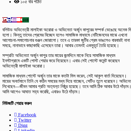
১০৫ বার পঠিত
১০৪
বলিউড অভিনেত্রী মালাইকা অরোরা ও অভিনেতা অর্জুন কাপুরের সম্পর্ক ভেঙেছে অনেক দ
হলো। কিন্তু তাদের প্রেমের বিচ্ছেদ হলেও সামাজিক মাধ্যমে নেটিজেনদের মাঝে এখনো
আলোচনা-সমালোচনার গুঞ্জন জোরালো। তবে এ তারকা জুটির প্রেম ভাঙলেও বারবারই নানা
সময়ে, নানাভাবে কাছাকাছি এসেছেন তারা। আবার তেমনই একমুহূর্ত তৈরি হয়েছে।
সম্প্রতি অভিনেতা অর্জুন কাপুর তার মায়ের জন্মদিনে মাকে নিয়ে সামাজিক মাধ্যম
ইনস্টাগ্রামে একটি পোস্ট শেয়ার করে নিয়েছেন। এবার সেই পোস্টে কমেন্ট করেছেন
অভিনেত্রী মালাইকা অরোরা।
সামাজিক মাধ্যম পোস্টে অর্জুন তার মাকে কতটা মিস করেন, সেই আকুল বার্তা দিয়েছেন।
মায়ের অবর্তমানে তিনি যে কঠিন সময়ের মধ্য দিয়ে যাচ্ছেন, সেটিও তুলে ধরেছেন। অভিনে
লিখেছেন—জীবন আমার প্রতি অত্যন্ত নিষ্ঠুর হয়েছে। তবে আমি ঠিক আবার উঠে দাঁড়াব
আমি আগেও আঘাত সহ্য করেছি, এবারও উঠে দাঁড়াব।
নিউজটি শেয়ার করুন
Facebook
Twitter
Digg
Linkedin