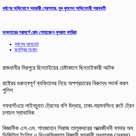
ধর্ষণের অভিযোগে সহকারী গ্রেপ্তার, মুখ খুললেন অভিনেত্রী শ্রাবন্তী
ডাক্তারের পরামর্শে রোদ পোহাচ্ছেন নুসরাত ফারিয়া
সর্বশেষ আপডেট
জনপ্রিয় সংবাদ
রাজধানীর মিরপুরে ছিনতাইয়ের চেষ্টাকালে ছিনতাইকারী আটক
রাষ্ট্রের গুরুত্বপূর্ণ ব্যক্তিদের নিয়ে অপপ্রচারের বিরুদ্ধে সতর্ক করল
পুলিশ
গফরগাঁওয়ে লাইনচ্যুত ট্রেনের বগি উদ্ধার, ঢাকা-ময়মনসিংহ রুটে ট্রেন
চলাচল স্বাভাবিক
বিজ্ঞানীক এস.এম. শাহজাহান সিরাজ তালুকদারের আত্মজীবনী ফাদার অব
ডিজিটাল ইংলিশ ও থিওসফিক্যাল বিজ্ঞানী সহকারী অধ্যাপক (অবসর)