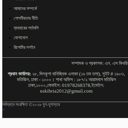
আমাদের সম্পর্কে
গোপনীয়তার নীতি
ব্যবহারের শর্তাবলি
যোগাযোগ
রিপোর্টার লগইন
সম্পাদক ও প্রকাশক: এন. এস কিবরি
প্রধান কার্যালয়:
২৮, দিলকুশা বানিজ্যিক এলাকা (১৯ তম তলা), সুইট # ১৯০৩,
মতিঝিল, ঢাকা - ১০০০। শাখা অফিস : ১৮৭/২ আরামবাগ মতিঝিল
ঢাকা,১০০০,মোবাইল: 01978268378,ইমেইল:
nskibria2012@gmail.com
সর্বস্বত্ব সংরক্ষিত ©২০২৬ যুগ-যুগান্তর