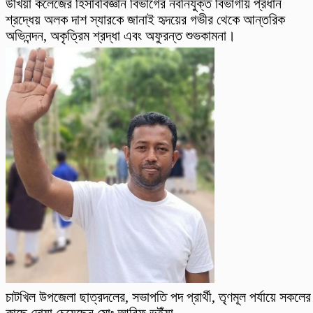
উখিয়া কলেজের হিসাববিজ্ঞান বিভাগের নবনিযুক্ত বিভাগীয় প্রধান
শ্রদ্ধেয় অলক দাশ স্যারকে জানাই হৃদয়ের গভীর থেকে আন্তরিক
অভিনন্দন, অকৃত্রিম শ্রদ্ধা এবং অফুরন্ত শুভকামনা।
চাটখিল উপজেলা ছাত্রদলের, সভাপতি পদ প্রার্থী, তৃণমূল পর্যায়ে সকলের