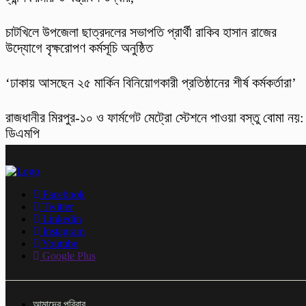
চাটখিলে উপজেলা ছাত্রদলের সভাপতি প্রার্থী রাকিব হাসান রাজের
উদ্যোগে বৃক্ষরোপণ কর্মসূচি অনুষ্ঠিত
‘ঢাকায় আসছেন ২৫ মার্কিন বিনিয়োগকারী প্রতিষ্ঠানের শীর্ষ কর্মকর্তারা’
রাজধানীর মিরপুর-১০ ও ফার্মগেট মেট্রো স্টেশনে পাওয়া বস্তু বোমা নয়:
ডিএমপি
Facebook
Twitter
Linkedin
Instagram
Youtube
Google Plus
আমাদের পরিবার