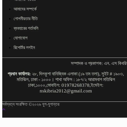
আমাদের সম্পর্কে
গোপনীয়তার নীতি
ব্যবহারের শর্তাবলি
যোগাযোগ
রিপোর্টার লগইন
সম্পাদক ও প্রকাশক: এন. এস কিবরি
প্রধান কার্যালয়:
২৮, দিলকুশা বানিজ্যিক এলাকা (১৯ তম তলা), সুইট # ১৯০৩,
মতিঝিল, ঢাকা - ১০০০। শাখা অফিস : ১৮৭/২ আরামবাগ মতিঝিল
ঢাকা,১০০০,মোবাইল: 01978268378,ইমেইল:
nskibria2012@gmail.com
সর্বস্বত্ব সংরক্ষিত ©২০২৬ যুগ-যুগান্তর