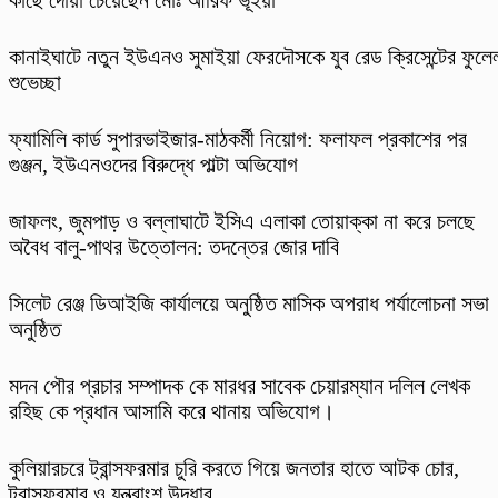
কাছে দোয়া চেয়েছেন মোঃ আরিফ ভূইঁয়া
কানাইঘাটে নতুন ইউএনও সুমাইয়া ফেরদৌসকে যুব রেড ক্রিসেন্টের ফুলে
শুভেচ্ছা
ফ্যামিলি কার্ড সুপারভাইজার-মাঠকর্মী নিয়োগ: ফলাফল প্রকাশের পর
গুঞ্জন, ইউএনওদের বিরুদ্ধে পাল্টা অভিযোগ
​জাফলং, জুমপাড় ও বল্লাঘাটে ইসিএ এলাকা তোয়াক্কা না করে চলছে
অবৈধ বালু-পাথর উত্তোলন: তদন্তের জোর দাবি
‎সিলেট রেঞ্জ ডিআইজি কার্যালয়ে অনুষ্ঠিত মাসিক অপরাধ পর্যালোচনা সভা
অনুষ্ঠিত
মদন পৌর প্রচার সম্পাদক কে মারধর সাবেক চেয়ারম্যান দলিল লেখক
রহিছ কে প্রধান আসামি করে থানায় অভিযোগ।
কুলিয়ারচরে ট্রান্সফরমার চুরি করতে গিয়ে জনতার হাতে আটক চোর,
ট্রান্সফরমার ও যন্ত্রাংশ উদ্ধার,