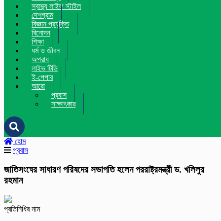
স্বাস্থ্য লাইফ স্টাইল
দেশগ্রাম
বিজ্ঞান প্রযুক্তি
বিনোদন
শিক্ষা
ধর্ম ও জীবন
অপরাধ
লাইভ টিভি
ই-পেপার
আরো
প্রবাস
সাক্ষাৎকার
হোম
প্রবাস
জাতিসংঘের সাধারণ পরিষদের সভাপতি হলেন পররাষ্ট্রমন্ত্রী ড. খলিলুর
রহমান
প্রতিনিধির নাম