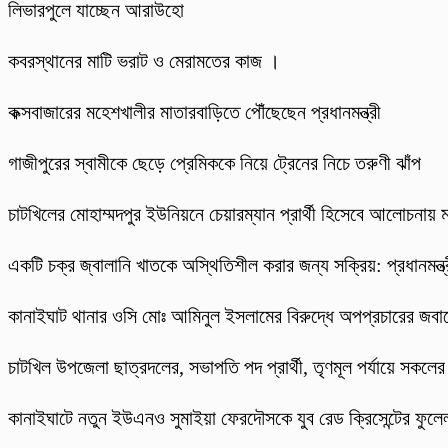
লিভারপুলে যাচ্ছেন আরাউহো
কবরস্থানের মাটি ভরাট ও মেরামতের কাজ ।
কক্সবাজারের মহেশখালীর মাতারবাড়িতে পৌঁছেছেন প্রধানমন্ত্রী
গাজীপুরের স্বামীকে ছেড়ে প্রেমিককে নিয়ে ট্রেনের নিচে তরুণী ঝাঁপ
চাটখিলের মোহাম্মদপুর ইউনিয়নে চেয়ারম্যান প্রার্থী হিসেবে আলোচনায় 
একটি চক্র জ্বালানি খাতকে অস্থিতিশীল করার জন্য সক্রিয়: প্রধানমন্ত্
কানাইঘাট থানার ওসি মোঃ আমিনুল ইসলামের বিরুদ্ধে অপপ্রচারের জবাবে
চাটখিল উপজেলা ছাত্রদলের, সভাপতি পদ প্রার্থী, তৃণমূল পর্যায়ে সকলে
কানাইঘাটে নতুন ইউএনও সুমাইয়া ফেরদৌসকে যুব রেড ক্রিসেন্টের ফুলেল