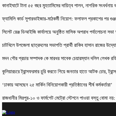
কানাইঘাটে টানা ৫৫ বছর মুহতামিমের দায়িত্ব পালন, নাগরিক সংবর্ধনায়
ফ্যামিলি কার্ড সুপারভাইজার-মাঠকর্মী নিয়োগ: ফলাফল প্রকাশের পর গুঞ
‎সিলেট রেঞ্জ ডিআইজি কার্যালয়ে অনুষ্ঠিত মাসিক অপরাধ পর্যালোচনা সভা অ
চাটখিলে উপজেলা ছাত্রদলের সভাপতি প্রার্থী রাকিব হাসান রাজের উদ্যোগে
মদন পৌর প্রচার সম্পাদক কে মারধর সাবেক চেয়ারম্যান দলিল লেখক র
কুলিয়ারচরে ট্রান্সফরমার চুরি করতে গিয়ে জনতার হাতে আটক চোর, ট্রান্স
‘ঢাকায় আসছেন ২৫ মার্কিন বিনিয়োগকারী প্রতিষ্ঠানের শীর্ষ কর্মকর্তারা’
রাজধানীর মিরপুর-১০ ও ফার্মগেট মেট্রো স্টেশনে পাওয়া বস্তু বোমা নয়