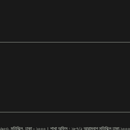
ইট # ১৯০৩, মতিঝিল, ঢাকা - ১০০০। শাখা অফিস : ১৮৭/২ আরামবাগ মতিঝিল ঢ