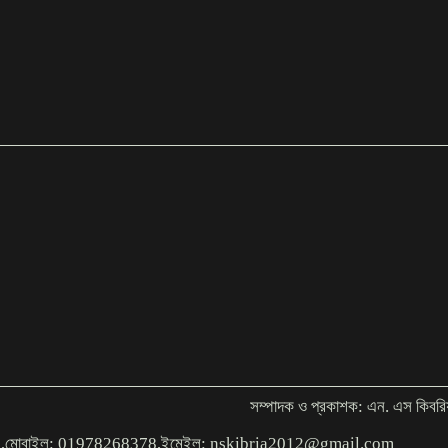
সম্পাদক ও প্রকাশক: এন. এস কিবরি
াকা,১০০০,মোবাইল: 01978268378,ইমেইল: nskibria2012@gmail.com