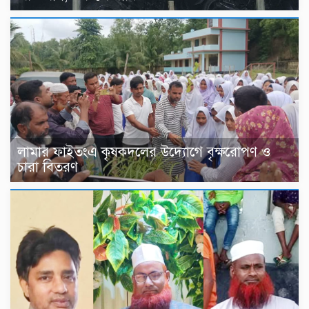
লামার ফাইতংএ কৃষকদলের উদ্যোগে বৃক্ষরোপণ ও
চারা বিতরণ