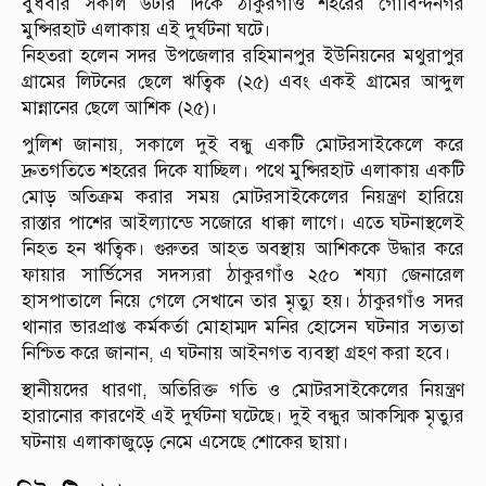
বুধবার সকাল ৬টার দিকে ঠাকুরগাঁও শহরের গোবিন্দনগর
মুন্সিরহাট এলাকায় এই দুর্ঘটনা ঘটে।
নিহতরা হলেন সদর উপজেলার রহিমানপুর ইউনিয়নের মথুরাপুর
গ্রামের লিটনের ছেলে ঋত্বিক (২৫) এবং একই গ্রামের আব্দুল
মান্নানের ছেলে আশিক (২৫)।
পুলিশ জানায়, সকালে দুই বন্ধু একটি মোটরসাইকেলে করে
দ্রুতগতিতে শহরের দিকে যাচ্ছিল। পথে মুন্সিরহাট এলাকায় একটি
মোড় অতিক্রম করার সময় মোটরসাইকেলের নিয়ন্ত্রণ হারিয়ে
রাস্তার পাশের আইল্যান্ডে সজোরে ধাক্কা লাগে। এতে ঘটনাস্থলেই
নিহত হন ঋত্বিক। গুরুতর আহত অবস্থায় আশিককে উদ্ধার করে
ফায়ার সার্ভিসের সদস্যরা ঠাকুরগাঁও ২৫০ শয্যা জেনারেল
হাসপাতালে নিয়ে গেলে সেখানে তার মৃত্যু হয়। ঠাকুরগাঁও সদর
থানার ভারপ্রাপ্ত কর্মকর্তা মোহাম্মদ মনির হোসেন ঘটনার সত্যতা
নিশ্চিত করে জানান, এ ঘটনায় আইনগত ব্যবস্থা গ্রহণ করা হবে।
স্থানীয়দের ধারণা, অতিরিক্ত গতি ও মোটরসাইকেলের নিয়ন্ত্রণ
হারানোর কারণেই এই দুর্ঘটনা ঘটেছে। দুই বন্ধুর আকস্মিক মৃত্যুর
ঘটনায় এলাকাজুড়ে নেমে এসেছে শোকের ছায়া।