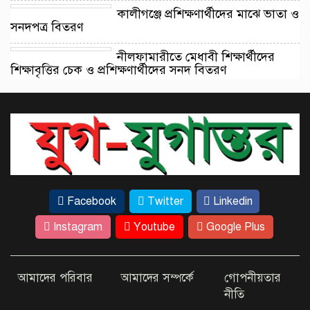
কালীগঞ্জে প্রশিক্ষণার্থীদের মাঝে ভাতা ও
সনদপত্র বিতরণ
নীলফামারীতে মেধাবী শিক্ষার্থীদের
শিক্ষাবৃত্তির চেক ও প্রশিক্ষণার্থীদের সনদ বিতরণ
টাঙ্গাইলে ধলেশ্বরী নদী থেকে অবৈধ
বালু উত্তোলন, হুমকিতে সেতু।
ঢাকার কেরানীগঞ্জের পাঁচ ইউনিয়নের
বর্জ্য ব্যবস্থাপনা নিয়ে বিশেষ সভা
অনুষ্ঠিত
Facebook
Twitter
Linkedin
Instagram
Youtube
Google Plus
চাটখিলে উপজেলা ছাত্রদলের সভাপতি
প্রার্থী রাকিব হাসান রাজের উদ্যোগে
বৃক্ষরোপণ কর্মসূচি অনুষ্ঠিত
আমাদের পরিবার
আমাদের সম্পর্কে
গোপনীয়তার
নীতি