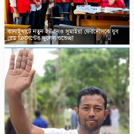
কানাইঘাটে নতুন ইউএনও সুমাইয়া ফেরদৌসকে যুব
রেড ক্রিসেন্টের ফুলেল শুভেচ্ছা