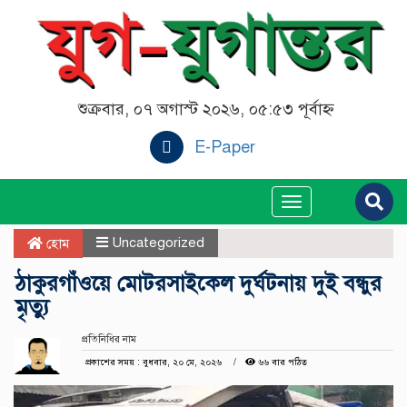
শুক্রবার, ০৭ অগাস্ট ২০২৬, ০৫:৫৩ পূর্বাহ্ন
E-Paper
Toggle
navigation
Uncategorized
হোম
ঠাকুরগাঁওয়ে মোটরসাইকেল দুর্ঘটনায় দুই বন্ধুর
মৃত্যু
প্রতিনিধির নাম
প্রকাশের সময় : বুধবার, ২০ মে, ২০২৬
৬৬ বার পঠিত