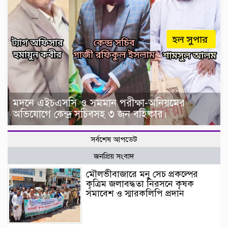
মদনে এইচএসসি ও সমমান পরীক্ষা-অনিয়মের
অভিযোগে কেন্দ্র সচিবসহ ৩ জন বহিষ্কার।
সর্বশেষ আপডেট
জনপ্রিয় সংবাদ
মৌলভীবাজারে মনু সেচ প্রকল্পের
কৃত্রিম জলাবদ্ধতা নিরসনে কৃষক
সমাবেশ ও স্মারকলিপি প্রদান