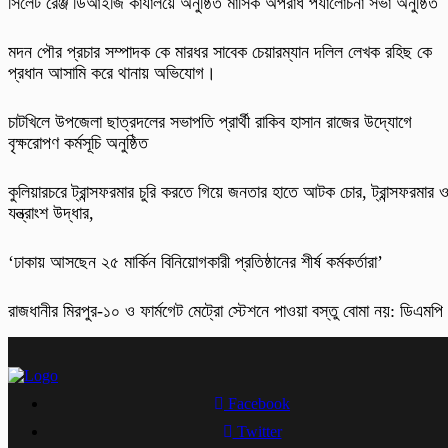
‎সিলেট রেঞ্জ ডিআইজি কার্যালয়ে অনুষ্ঠিত মাসিক অপরাধ পর্যালোচনা সভা অনুষ্ঠিত
মদন পৌর প্রচার সম্পাদক কে মারধর সাবেক চেয়ারম্যান দলিল লেখক রহিছ কে
প্রধান আসামি করে থানায় অভিযোগ।
চাটখিলে উপজেলা ছাত্রদলের সভাপতি প্রার্থী রাকিব হাসান রাজের উদ্যোগে
বৃক্ষরোপণ কর্মসূচি অনুষ্ঠিত
কুলিয়ারচরে ট্রান্সফরমার চুরি করতে গিয়ে জনতার হাতে আটক চোর, ট্রান্সফরমার 
যন্ত্রাংশ উদ্ধার,
‘ঢাকায় আসছেন ২৫ মার্কিন বিনিয়োগকারী প্রতিষ্ঠানের শীর্ষ কর্মকর্তারা’
রাজধানীর মিরপুর-১০ ও ফার্মগেট মেট্রো স্টেশনে পাওয়া বস্তু বোমা নয়: ডিএমপি
Facebook
Twitter