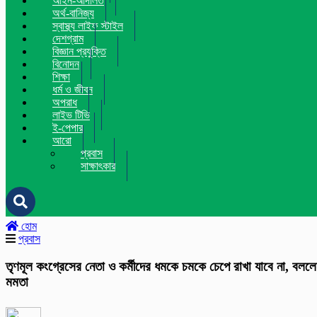
আইন-আদালত
অর্থ-বানিজ্য
স্বাস্থ্য লাইফ স্টাইল
দেশগ্রাম
বিজ্ঞান প্রযুক্তি
বিনোদন
শিক্ষা
ধর্ম ও জীবন
অপরাধ
লাইভ টিভি
ই-পেপার
আরো
প্রবাস
সাক্ষাৎকার
হোম
প্রবাস
তৃণমূল কংগ্রেসের নেতা ও কর্মীদের ধমকে চমকে চেপে রাখা যাবে না, বলল
মমতা