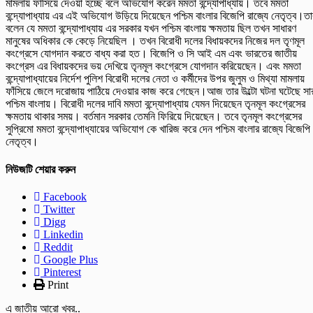
মামলায় ফাঁসিয়ে দেওয়া হচ্ছে বলে অভিযোগ করেন মমতা বন্দ্যোপাধ্যায়। তবে মমতা
বন্দ্যোপাধ্যায় এর এই অভিযোগ উড়িয়ে দিয়েছেন পশ্চিম বাংলার বিজেপি রাজ্যে নেতৃত্ব।তা
বলেন যে মমতা বন্দ্যোপাধ্যায় এর সরকার যখন পশ্চিম বাংলায় ক্ষমতায় ছিল তখন সাধারণ
মানুষের অধিকার কে কেড়ে নিয়েছিল ‌। তখন বিরোধী দলের বিধায়কদের নিজের দল তৃণমূল
কংগ্রেসে যোগদান করতে বাধ্য করা হত। বিজেপি ও সি আই এম এবং ভারতের জাতীয়
কংগ্রেস এর বিধায়কদের ভয় দেখিয়ে তৃনমূল কংগ্রেসে যোগদান করিয়েছেন। এবং মমতা
বন্দ্যোপাধ্যায়ের নির্দেশ পুলিশ বিরোধী দলের নেতা ও কর্মীদের উপর জুলুম ও মিথ্যা মামলায়
ফাঁসিয়ে জেলে দরোজায় পাঠিয়ে দেওয়ার কাজ করে গেছেন।আজ তার উল্টো ঘটনা ঘটেছে সা
পশ্চিম বাংলায়। বিরোধী দলের দাবি মমতা বন্দ্যোপাধ্যায় যেমন দিয়েছেন তৃনমূল কংগ্রেসের
ক্ষমতায় থাকার সময়। বর্তমান সরকার তেমনি ফিরিয়ে দিয়েছেন। তবে তৃনমূল কংগ্রেসের
সুপ্রিমো মমতা বন্দ্যোপাধ্যায়ের অভিযোগ কে খারিজ করে দেন পশ্চিম বাংলার রাজ্যে বিজেপি
নেতৃত্ব।
নিউজটি শেয়ার করুন
Facebook
Twitter
Digg
Linkedin
Reddit
Google Plus
Pinterest
Print
এ জাতীয় আরো খবর..