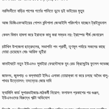
নরসিংদীতে বাড়ির পাশের গর্তের পানিতে ডুবে দুই ভাইয়ের মৃত্যু
আজ ডিজিএফআইয়ের গোপন বন্দিশালা জেআইসি পরিদর্শনে যাচ্ছেন ট্রাইব্যুনাল
কেবল বিমান হামলা করে ইরানকে কাবু করা সম্ভব নয়: ট্রাম্পের শীর্ষ জেনারেল
চাটখিল উপজেলা ছাত্রদলের, সভাপতি পদ প্রার্থী, তৃণমূল পর্যায়ে সকলের কাছে
দোয়া চেয়েছেন মোঃ আরিফ ভূইঁয়া
কানাইঘাটে নতুন ইউএনও সুমাইয়া ফেরদৌসকে যুব রেড ক্রিসেন্টের ফুলেল শুভেচ্ছ
​জাফলং, জুমপাড় ও বল্লাঘাটে ইসিএ এলাকা তোয়াক্কা না করে চলছে অবৈধ বালু-
পাথর উত্তোলন: তদন্তের জোর দাবি
ফ্যামিলি কার্ড সুপারভাইজার-মাঠকর্মী নিয়োগ: ফলাফল প্রকাশের পর গুঞ্জন,
ইউএনওদের বিরুদ্ধে পাল্টা অভিযোগ