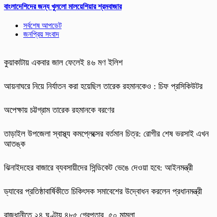
বাংলাদেশিদের জন্য খুললো মালয়েশিয়ার শ্রমবাজার
সর্বশেষ আপডেট
জনপ্রিয় সংবাদ
কুয়াকাটায় একবার জাল ফেলেই ৪৬ মণ ইলিশ
আয়নাঘরে নিয়ে নির্যাতন করা হয়েছিল তারেক রহমানকেও : চিফ প্রসিকিউটর
অপেক্ষায় চট্টগ্রাম তারেক রহমানকে বরণের
তাড়াইল উপজেলা স্বাস্থ্য কমপ্লেক্সের বর্তমান চিত্র: রোগীর শেষ ভরসাই এখন
আতঙ্ক
ঝিনাইদহের বাজারে ব্যবসায়ীদের সিন্ডিকেট ভেঙে দেওয়া হবে: আইনমন্ত্রী
ড্যাবের প্রতিষ্ঠাবার্ষিকীতে চিকিৎসক সমাবেশের উদ্বোধন করলেন প্রধানমন্ত্রী
রাজধানীতে ২৪ ঘণ্টায় ৪৮৫ গ্রেপ্তার, ৫০ মামলা