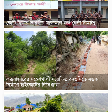
কোটি টাকার ভারতীয় মালামাল জব্দ ফেনী সীমান্তে
কক্সবাজারের মহেশখালী সংরক্ষিত বনভূমিতে সড়ক
নির্মাণে হাইকোর্টের নিষেধাজ্ঞা