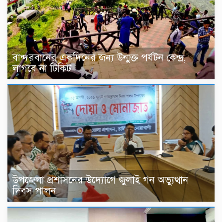
বান্দরবানের একদিনের জন্য উন্মুক্ত পর্যটন কেন্দ্র,
লাগবে না টিকিট
উপজেলা প্রশাসনের উদ্যোগে জুলাই গন অভ্যুত্থান
দিবস পালন