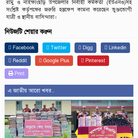
রামু ও নাইক্ষ্যংছড়ি উপজেলার নির্বাহী কর্মকর্তা (ইউএনও)সহ
সংশ্লিষ্ট কর্তৃপক্ষের জরুরি হস্তক্ষেপ কামনা করেছেন ভুক্তভোগী
যাত্রী ও স্থানীয় বাসিন্দারা।
নিউজটি শেয়ার করুন
Facebook
Twitter
Digg
Linkedin
Reddit
Google Plus
Pinterest
Print
এ জাতীয় আরো খবর..