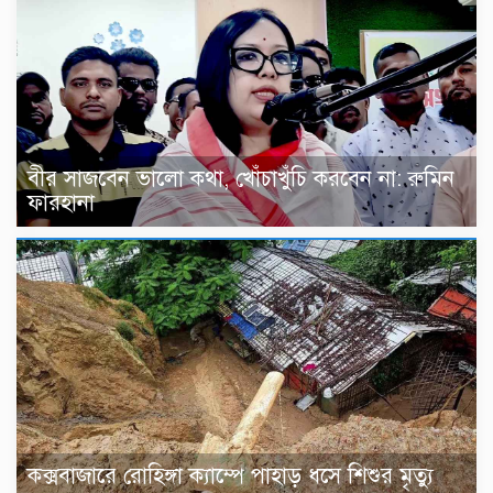
বীর সাজবেন ভালো কথা, খোঁচাখুঁচি করবেন না: রুমিন
ফারহানা
কক্সবাজারে রোহিঙ্গা ক্যাম্পে পাহাড় ধসে শিশুর মৃত্যু