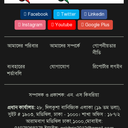
কানাইঘাট থানার ওসি মোঃ আমিনুল
ইসলামের বিরুদ্ধে অপপ্রচারের জবাবে
Facebook
Twitter
Linkedin
ওসি মহোদয়ের এক দীর্ঘ ফেসবুক
স্ট্যাটাস হুবহু নিচে তুলে ধরলাম।
Instagram
Youtube
Google Plus
আমাদের পরিবার
আমাদের সম্পর্কে
গোপনীয়তার
নীতি
বিশেষ সুবিধা নেই বেসরকারি জ্বালানি
তেল আমদানি নীতিমালায় : মন্ত্রণালয়
ব্যবহারের
যোগাযোগ
রিপোর্টার লগইন
শর্তাবলি
চাহিদা অনুযায়ী বগুড়ার তেমন কোনো
উন্নয়ন হয়নি
সম্পাদক ও প্রকাশক: এন. এস কিবরিয়া
প্রধান কার্যালয়:
২৮, দিলকুশা বানিজ্যিক এলাকা (১৯ তম তলা),
টাঙ্গাইল শিবনাথ উচ্চ বিদ্যালয়ে এডহক
সুইট # ১৯০৩, মতিঝিল, ঢাকা - ১০০০। শাখা অফিস : ১৮৭/২
কমিটি অনুমোদন
আরামবাগ মতিঝিল ঢাকা,১০০০,মোবাইল: