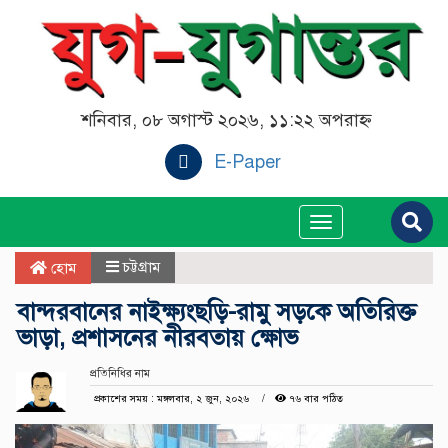
শনিবার, ০৮ অগাস্ট ২০২৬, ১১:২২ অপরাহ্ন
E-Paper
Toggle
navigation
চট্টগ্রাম
হোম
বান্দরবানের নাইক্ষ্যংছড়ি-রামু সড়কে অতিরিক্ত
ভাড়া, প্রশাসনের নীরবতায় ক্ষোভ
প্রতিনিধির নাম
প্রকাশের সময় : মঙ্গলবার, ২ জুন, ২০২৬
৭৬ বার পঠিত