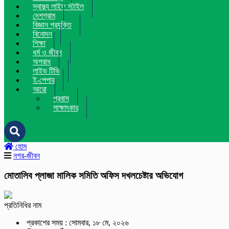
স্বাস্থ্য লাইফ স্টাইল
দেশগ্রাম
বিজ্ঞান প্রযুক্তি
বিনোদন
শিক্ষা
ধর্ম ও জীবন
অপরাধ
লাইভ টিভি
ই-পেপার
আরো
প্রবাস
সাক্ষাৎকার
হোম
নগর-জীবন
মোতালিব প্লাজা মালিক সমিতি অফিস দখলচেষ্টার অভিযোগ
প্রতিনিধির নাম
প্রকাশের সময় : সোমবার, ১৮ মে, ২০২৬