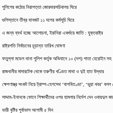
পুলিশের কঠোর নিরাপত্তা জোরদারসচিবালয় ঘিরে
গুলিস্তানে তীব্র যানজট ১১ দলের কর্মসূচি ঘিরে
এ জন্য ব্যর্থ হচ্ছে আলোচনা, ইরানিরা একগুঁয়ে জাতি : যুক্তরাষ্ট্র
রাষ্ট্রপতি নির্বাচনের চূড়ান্ত তারিখ ঘোষণা
ফতুল্লা মডেল থানা পুলিশ কর্তৃক অভিযানে ১০ (দশ) পাতা হেরোইন সহ
রাজধানীর মাদারটেক থেকে তরুণীর খণ্ডিত মাথা ও দুই হাত উদ্ধার
ক্ষেপণাস্ত্র সংকট নিয়ে ট্রাম্প-হেগসেথ ‘বাগবিতণ্ডা’, ‘ভুয়া খবর’ বলল
সাদ্দাম-ইনানকে ফোনে শিক্ষার্থীদের ওপর হামলার নির্দেশ দেন ওবায়দুল কা
ভারী বৃষ্টির পূর্বাভাস আগামী ৫ দিন