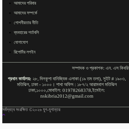
আমাদের পরিবার
আমাদের সম্পর্কে
গোপনীয়তার নীতি
ব্যবহারের শর্তাবলি
যোগাযোগ
রিপোর্টার লগইন
সম্পাদক ও প্রকাশক: এন. এস কিবরি
প্রধান কার্যালয়:
২৮, দিলকুশা বানিজ্যিক এলাকা (১৯ তম তলা), সুইট # ১৯০৩,
মতিঝিল, ঢাকা - ১০০০। শাখা অফিস : ১৮৭/২ আরামবাগ মতিঝিল
ঢাকা,১০০০,মোবাইল: 01978268378,ইমেইল:
nskibria2012@gmail.com
সর্বস্বত্ব সংরক্ষিত ©২০২৬ যুগ-যুগান্তর