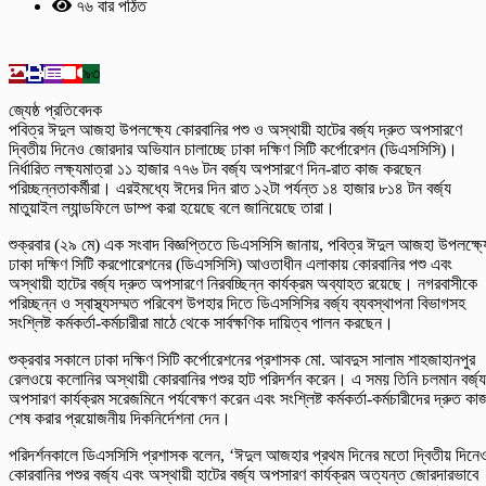
৭৬ বার পঠিত
৯৩
জ্যেষ্ঠ প্রতিবেদক
পবিত্র ঈদুল আজহা উপলক্ষ্যে কোরবানির পশু ও অস্থায়ী হাটের বর্জ্য দ্রুত অপসারণে
দ্বিতীয় দিনেও জোরদার অভিযান চালাচ্ছে ঢাকা দক্ষিণ সিটি কর্পোরেশন (ডিএসসিসি)।
নির্ধারিত লক্ষ্যমাত্রা ১১ হাজার ৭৭৬ টন বর্জ্য অপসারণে দিন-রাত কাজ করছেন
পরিচ্ছন্নতাকর্মীরা। এরইমধ্যে ঈদের দিন রাত ১২টা পর্যন্ত ১৪ হাজার ৮১৪ টন বর্জ্য
মাতুয়াইল ল্যান্ডফিলে ডাম্প করা হয়েছে বলে জানিয়েছে তারা।
শুক্রবার (২৯ মে) এক সংবাদ বিজ্ঞপ্তিতে ডিএসসিসি জানায়, পবিত্র ঈদুল আজহা উপলক্ষ্য
ঢাকা দক্ষিণ সিটি করপোরেশনের (ডিএসসিসি) আওতাধীন এলাকায় কোরবানির পশু এবং
অস্থায়ী হাটের বর্জ্য দ্রুত অপসারণে নিরবচ্ছিন্ন কার্যক্রম অব্যাহত রয়েছে। নগরবাসীকে
পরিচ্ছন্ন ও স্বাস্থ্যসম্মত পরিবেশ উপহার দিতে ডিএসসিসির বর্জ্য ব্যবস্থাপনা বিভাগসহ
সংশ্লিষ্ট কর্মকর্তা-কর্মচারীরা মাঠে থেকে সার্বক্ষণিক দায়িত্ব পালন করছেন।
শুক্রবার সকালে ঢাকা দক্ষিণ সিটি কর্পোরেশনের প্রশাসক মো. আবদুস সালাম শাহজাহানপুর
রেলওয়ে কলোনির অস্থায়ী কোরবানির পশুর হাট পরিদর্শন করেন। এ সময় তিনি চলমান বর্জ্য
অপসারণ কার্যক্রম সরেজমিনে পর্যবেক্ষণ করেন এবং সংশ্লিষ্ট কর্মকর্তা-কর্মচারীদের দ্রুত কা
শেষ করার প্রয়োজনীয় দিকনির্দেশনা দেন।
পরিদর্শনকালে ডিএসসিসি প্রশাসক বলেন, ‘ঈদুল আজহার প্রথম দিনের মতো দ্বিতীয় দিনে
কোরবানির পশুর বর্জ্য এবং অস্থায়ী হাটের বর্জ্য অপসারণ কার্যক্রম অত্যন্ত জোরদারভাবে