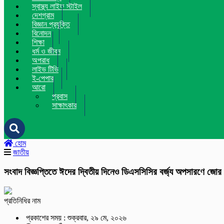
স্বাস্থ্য লাইফ স্টাইল
দেশগ্রাম
বিজ্ঞান প্রযুক্তি
বিনোদন
শিক্ষা
ধর্ম ও জীবন
অপরাধ
লাইভ টিভি
ই-পেপার
আরো
প্রবাস
সাক্ষাৎকার
হোম
জাতীয়
সংবাদ বিজ্ঞপ্তিতে ঈদের দ্বিতীয় দিনেও ডিএসসিসির বর্জ্য অপসারণে জোর
প্রতিনিধির নাম
প্রকাশের সময় : শুক্রবার, ২৯ মে, ২০২৬