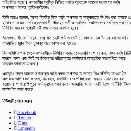
পরিচালিত হচ্ছে। নগরবাসীর স্বস্তি নিশ্চিত করতে দ্রুততম সময়ের মধ্যে সব বর্জ্য
অপসারণে আমরা প্রতিশ্রুতিবদ্ধ।’
তিনি আরও জানান, ঈদের দ্বিতীয় দিনে বর্জ্য অপসারণের লক্ষ্যমাত্রা নির্ধারণ করা হয়েছে ১
হাজার ৭৭৬ টন। পরিচ্ছন্নতাকর্মী, পরিবহন কর্মী ও সংশ্লিষ্ট বিভাগগুলোর সমন্বিত প্রচেষ্টা
নির্ধারিত সময়ের মধ্যেই এই লক্ষ্যমাত্রা অর্জিত হবে।
উল্লেখ্য, ঈদের দিন (২৮ মে) রাত ১২টা পর্যন্ত মোট ১৪ হাজার ৮১৪ টন কোরবানির বর্জ্য
মাতুয়াইল ল্যান্ডফিলে চূড়ান্তভাবে ডাম্প করা হয়েছে।
ডিএসসিসির পক্ষ থেকে নগরবাসীকে নির্ধারিত স্থানে কোরবানি সম্পন্ন করা, পশুর বর্জ্য নির্দিষ্
স্থানে ফেলা এবং সিটি কর্পোরেশনের পরিচ্ছন্নতা কার্যক্রমে আন্তরিক সহযোগিতা করার
আহ্বান জানানো হয়েছে।
এছাড়াও ঈদুল আজহা উপলক্ষ্যে বর্জ্য দ্রুত অপসারণের লক্ষ্যে ডিএসসিসির আওতাধীন
এলাকায় অতিরিক্ত জনবল, যানবাহন, কনটেইনার ও পরিচ্ছন্নতা সরঞ্জাম মোতায়েন করা
হয়েছে। পাশাপাশি পুরো কার্যক্রমের ওপর কড়া নজরদারির জন্য একটি বিশেষ মনিটরিং টিমও
সার্বক্ষণিক কাজ করছে।
নিউজটি শেয়ার করুন
Facebook
Twitter
Digg
Linkedin