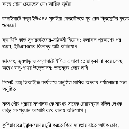
কাছে দোয়া চেয়েছেন মোঃ আরিফ ভূইঁয়া
কানাইঘাটে নতুন ইউএনও সুমাইয়া ফেরদৌসকে যুব রেড ক্রিসেন্টের ফুলে
শুভেচ্ছা
ফ্যামিলি কার্ড সুপারভাইজার-মাঠকর্মী নিয়োগ: ফলাফল প্রকাশের পর
গুঞ্জন, ইউএনওদের বিরুদ্ধে পাল্টা অভিযোগ
​জাফলং, জুমপাড় ও বল্লাঘাটে ইসিএ এলাকা তোয়াক্কা না করে চলছে
অবৈধ বালু-পাথর উত্তোলন: তদন্তের জোর দাবি
‎সিলেট রেঞ্জ ডিআইজি কার্যালয়ে অনুষ্ঠিত মাসিক অপরাধ পর্যালোচনা সভা
অনুষ্ঠিত
মদন পৌর প্রচার সম্পাদক কে মারধর সাবেক চেয়ারম্যান দলিল লেখক
রহিছ কে প্রধান আসামি করে থানায় অভিযোগ।
কুলিয়ারচরে ট্রান্সফরমার চুরি করতে গিয়ে জনতার হাতে আটক চোর,