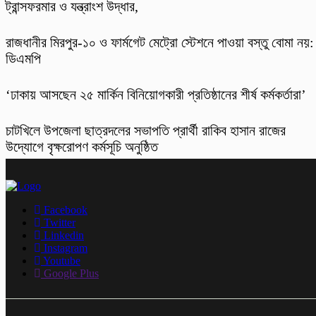
ট্রান্সফরমার ও যন্ত্রাংশ উদ্ধার,
রাজধানীর মিরপুর-১০ ও ফার্মগেট মেট্রো স্টেশনে পাওয়া বস্তু বোমা নয়:
ডিএমপি
‘ঢাকায় আসছেন ২৫ মার্কিন বিনিয়োগকারী প্রতিষ্ঠানের শীর্ষ কর্মকর্তারা’
চাটখিলে উপজেলা ছাত্রদলের সভাপতি প্রার্থী রাকিব হাসান রাজের
উদ্যোগে বৃক্ষরোপণ কর্মসূচি অনুষ্ঠিত
Facebook
Twitter
Linkedin
Instagram
Youtube
Google Plus