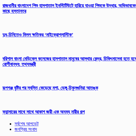
রাজধানীর বাংলাদেশ শিশু হাসপাতাল ইনস্টিটিউটে হারিয়ে যাওয়া শিশুকে উদ্ধার, অভিভাবকে
কাছে হস্তান্তর
দুধ-চিনিতেও মিলল ক্ষতিকর ‘মাইক্রোপ্লাস্টিক’
বরিশাল বাংলা মেডিকেল কলেজের হাসপাতাল মানুষের আস্থার কেন্দ্র, চিকিৎসাসেবা হতে হব
রোগীবান্ধব: তথ্যমন্ত্রী
রূপগঞ্জ বৃষ্টির পর স্বস্তি কেড়েছে মশা, ডেঙ্গু-চিকুনগুনিয়া আতঙ্ক
ক্যান্সারের সাথে সাথে আকাশ জয়ী এক অদম্য নারীর গল্প
সর্বশেষ আপডেট
জনপ্রিয় সংবাদ