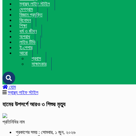
স্বাস্থ্য লাইফ স্টাইল
দেশগ্রাম
বিজ্ঞান প্রযুক্তি
বিনোদন
শিক্ষা
ধর্ম ও জীবন
অপরাধ
লাইভ টিভি
ই-পেপার
আরো
প্রবাস
সাক্ষাৎকার
হোম
স্বাস্থ্য লাইফ স্টাইল
হামের উপসর্গে আরও ৩ শিশুর মৃত্যু
প্রতিনিধির নাম
প্রকাশের সময় : সোমবার, ১ জুন, ২০২৬