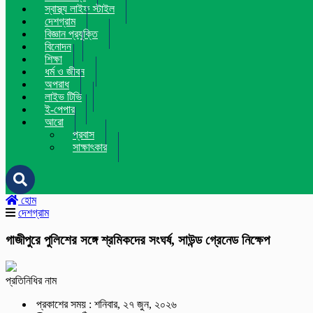
স্বাস্থ্য লাইফ স্টাইল
দেশগ্রাম
বিজ্ঞান প্রযুক্তি
বিনোদন
শিক্ষা
ধর্ম ও জীবন
অপরাধ
লাইভ টিভি
ই-পেপার
আরো
প্রবাস
সাক্ষাৎকার
হোম
দেশগ্রাম
গাজীপুরে পুলিশের সঙ্গে শ্রমিকদের সংঘর্ষ, সাউন্ড গ্রেনেড নিক্ষেপ
প্রতিনিধির নাম
প্রকাশের সময় : শনিবার, ২৭ জুন, ২০২৬