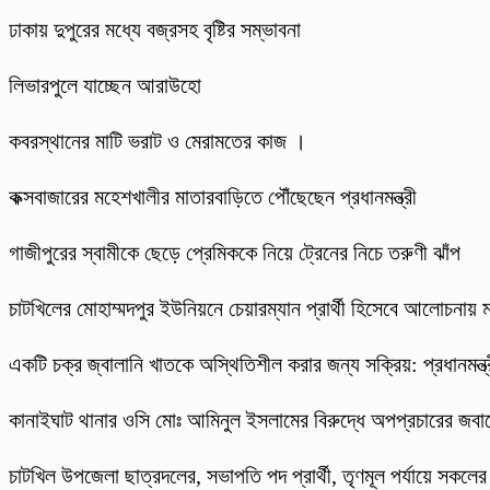
ঢাকায় দুপুরের মধ্যে বজ্রসহ বৃষ্টির সম্ভাবনা
লিভারপুলে যাচ্ছেন আরাউহো
কবরস্থানের মাটি ভরাট ও মেরামতের কাজ ।
কক্সবাজারের মহেশখালীর মাতারবাড়িতে পৌঁছেছেন প্রধানমন্ত্রী
গাজীপুরের স্বামীকে ছেড়ে প্রেমিককে নিয়ে ট্রেনের নিচে তরুণী ঝাঁপ
চাটখিলের মোহাম্মদপুর ইউনিয়নে চেয়ারম্যান প্রার্থী হিসেবে আলোচনায় 
একটি চক্র জ্বালানি খাতকে অস্থিতিশীল করার জন্য সক্রিয়: প্রধানমন্ত্
কানাইঘাট থানার ওসি মোঃ আমিনুল ইসলামের বিরুদ্ধে অপপ্রচারের জবাবে
চাটখিল উপজেলা ছাত্রদলের, সভাপতি পদ প্রার্থী, তৃণমূল পর্যায়ে সকলে