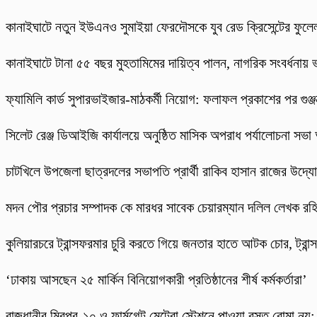
কানাইঘাটে নতুন ইউএনও সুমাইয়া ফেরদৌসকে যুব রেড ক্রিসেন্টের ফুলেল
কানাইঘাটে টানা ৫৫ বছর মুহতামিমের দায়িত্ব পালন, নাগরিক সংবর্ধনায়
ফ্যামিলি কার্ড সুপারভাইজার-মাঠকর্মী নিয়োগ: ফলাফল প্রকাশের পর গুঞ
‎সিলেট রেঞ্জ ডিআইজি কার্যালয়ে অনুষ্ঠিত মাসিক অপরাধ পর্যালোচনা সভা অ
চাটখিলে উপজেলা ছাত্রদলের সভাপতি প্রার্থী রাকিব হাসান রাজের উদ্যোগে
মদন পৌর প্রচার সম্পাদক কে মারধর সাবেক চেয়ারম্যান দলিল লেখক র
কুলিয়ারচরে ট্রান্সফরমার চুরি করতে গিয়ে জনতার হাতে আটক চোর, ট্রান্স
‘ঢাকায় আসছেন ২৫ মার্কিন বিনিয়োগকারী প্রতিষ্ঠানের শীর্ষ কর্মকর্তারা’
রাজধানীর মিরপুর-১০ ও ফার্মগেট মেট্রো স্টেশনে পাওয়া বস্তু বোমা নয়