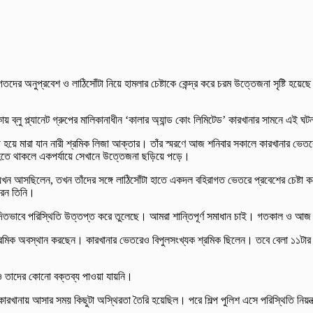
দের অনুপ্রবেশ ও লাঠিসোঁটা নিয়ে হামলার চেষ্টাকে কেন্দ্র করে চরম উত্তেজনা সৃষ্টি হয়েছে। 
্লু প্ল্যানেট গ্রুপের মালিকানাধীন ‘কালার অ্যান্ড কোং লিমিটেড’ কারখানার সামনে এই ঘট
সুস্থ হয়ে মারা যান নারী শ্রমিক লিজা আক্তার। তাঁর স্মরণে আজ শনিবার সকালে কারখানা
 হতে থাকলে একপর্যায়ে সেখানে উত্তেজনা ছড়িয়ে পড়ে।
 যখন আসছিলেন, তখন তাঁদের সঙ্গে লাঠিসোঁটা হাতে একদল বহিরাগত ভেতরে প্রবেশের চেষ্টা কর
রেন তিনি।
িতভাবে পরিস্থিতি উত্তপ্ত করে তুলেছে। আমরা শান্তিপূর্ণ সমাধান চাই। গতকাল ও আজ যে ব
মিক অবস্থান করছেন। কারখানার ভেতরেও বিপুলসংখ্যক শ্রমিক ছিলেন। তবে বেলা ১১টার পর 
লেও তাদের কোনো বক্তব্য পাওয়া যায়নি।
রা কারখানায় আসার সময় কিছুটা অস্থিরতা তৈরি হয়েছিল। পরে শিল্প পুলিশ এসে পরিস্থিতি নিয়