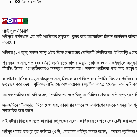
৪৬ বার পঠিত
৫৯
গাজীপুরপ্রতিনিধি
শ্রীপুরে কর্মস্থলে এক নারী শ্রমিকের মৃত্যুকে কেন্দ্র করে আয়োজিত মিলাদ মাহফিলে বহিরাগত
করেছে।
শনিবার (২৭ জুন) সকাল সাড়ে ৯টার দিকে উপজেলার তেলিহাটি ইউনিয়নের টেপিরবাড়ি এলাকায় ব
শ্রমিকরা জানান, গত বুধবার (২৪ জুন) রাতে কালার অ্যান্ড কোং কারখানায় কর্মস্থলে অ
স্পিনিং মিলস’-এর শ্রমিকদেরও আমন্ত্রণ জানানো হয়। সকালে শ্রমিকরা কারখানায় জড়ো
কারখানার শ্রমিক রায়হান মাহমুদ জানান, মিলাদে অংশ নিতে বদর স্পিনিং মিলসের শ্রমিকরা
ছত্রভঙ্গ করে দেয়। পুলিশের লাঠিচার্জে বেশ কয়েকজন শ্রমিক আহত হয়েছেন বলে দাবি ক
আরেক শ্রমিক মো. রনি বলেন, “শ্রমিকদের সঙ্গে কিছু অপরিচিত লোক এসে উদ্দেশ্যপ্রণোদ
সরেজমিনে ঘটনাস্থলে গিয়ে দেখা যায়, কারখানার সামনে ও আশপাশের সড়কে সহস্রাধিক শ্র
স্বাভাবিক হয়ে আসে।
এই ঘটনার বিষয়ে জানতে কারখানা কর্তৃপক্ষের সঙ্গে একাধিকবার যোগাযোগের চেষ্টা করা হ
শ্রীপুর থানার ভারপ্রাপ্ত কর্মকর্তা (ওসি) মোহাম্মদ শাহীনুর আলম বলেন, “সকালে শ্রমিক