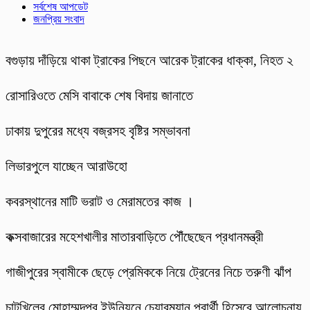
সর্বশেষ আপডেট
জনপ্রিয় সংবাদ
বগুড়ায় দাঁড়িয়ে থাকা ট্রাকের পিছনে আরেক ট্রাকের ধাক্কা, নিহত ২
রোসারিওতে মেসি বাবাকে শেষ বিদায় জানাতে
ঢাকায় দুপুরের মধ্যে বজ্রসহ বৃষ্টির সম্ভাবনা
লিভারপুলে যাচ্ছেন আরাউহো
কবরস্থানের মাটি ভরাট ও মেরামতের কাজ ।
কক্সবাজারের মহেশখালীর মাতারবাড়িতে পৌঁছেছেন প্রধানমন্ত্রী
গাজীপুরের স্বামীকে ছেড়ে প্রেমিককে নিয়ে ট্রেনের নিচে তরুণী ঝাঁপ
চাটখিলের মোহাম্মদপুর ইউনিয়নে চেয়ারম্যান প্রার্থী হিসেবে আলোচনায়