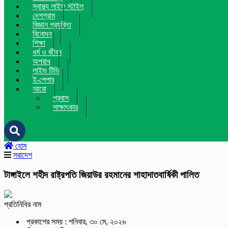
স্বাস্থ্য লাইফ স্টাইল
দেশগ্রাম
বিজ্ঞান প্রযুক্তি
বিনোদন
শিক্ষা
ধর্ম ও জীবন
অপরাধ
লাইভ টিভি
ই-পেপার
আরো
প্রবাস
সাক্ষাৎকার
হোম
সরাদেশ
টাঙ্গাইলে শহীদ রাষ্ট্রপতি জিয়াউর রহমানের শাহাদাতবার্ষিকী পালিত
প্রতিনিধির নাম
প্রকাশের সময় : শনিবার, ৩০ মে, ২০২৬