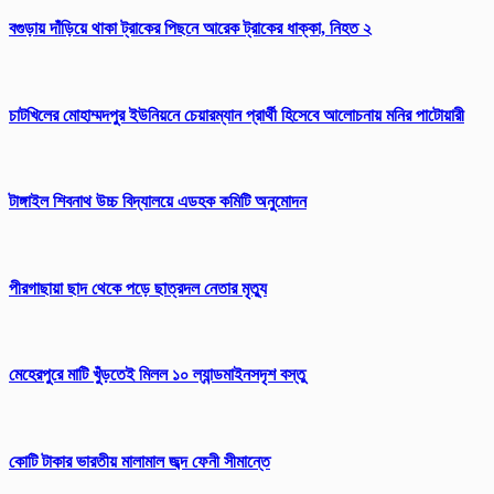
বগুড়ায় দাঁড়িয়ে থাকা ট্রাকের পিছনে আরেক ট্রাকের ধাক্কা, নিহত ২
চাটখিলের মোহাম্মদপুর ইউনিয়নে চেয়ারম্যান প্রার্থী হিসেবে আলোচনায় মনির পাটোয়ারী
টাঙ্গাইল শিবনাথ উচ্চ বিদ্যালয়ে এডহক কমিটি অনুমোদন
পীরগাছায়া ছাদ থেকে পড়ে ছাত্রদল নেতার মৃত্যু
মেহেরপুরে মাটি খুঁড়তেই মিলল ১০ ল্যান্ডমাইনসদৃশ বস্তু
কোটি টাকার ভারতীয় মালামাল জব্দ ফেনী সীমান্তে