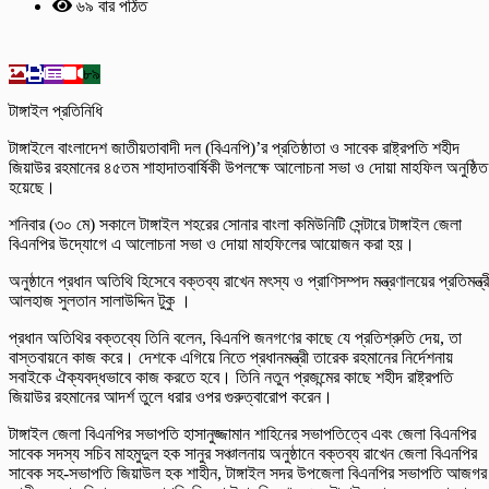
৬৯ বার পঠিত
৮৯
টাঙ্গাইল প্রতিনিধি
টাঙ্গাইলে বাংলাদেশ জাতীয়তাবাদী দল (বিএনপি)’র প্রতিষ্ঠাতা ও সাবেক রাষ্ট্রপতি শহীদ
জিয়াউর রহমানের ৪৫তম শাহাদাতবার্ষিকী উপলক্ষে আলোচনা সভা ও দোয়া মাহফিল অনুষ্ঠিত
হয়েছে।
শনিবার (৩০ মে) সকালে টাঙ্গাইল শহরের সোনার বাংলা কমিউনিটি সেন্টারে টাঙ্গাইল জেলা
বিএনপির উদ্যোগে এ আলোচনা সভা ও দোয়া মাহফিলের আয়োজন করা হয়।
অনুষ্ঠানে প্রধান অতিথি হিসেবে বক্তব্য রাখেন মৎস্য ও প্রাণিসম্পদ মন্ত্রণালয়ের প্রতিমন্ত্র
আলহাজ সুলতান সালাউদ্দিন টুকু ।
প্রধান অতিথির বক্তব্যে তিনি বলেন, বিএনপি জনগণের কাছে যে প্রতিশ্রুতি দেয়, তা
বাস্তবায়নে কাজ করে। দেশকে এগিয়ে নিতে প্রধানমন্ত্রী তারেক রহমানের নির্দেশনায়
সবাইকে ঐক্যবদ্ধভাবে কাজ করতে হবে। তিনি নতুন প্রজন্মের কাছে শহীদ রাষ্ট্রপতি
জিয়াউর রহমানের আদর্শ তুলে ধরার ওপর গুরুত্বারোপ করেন।
টাঙ্গাইল জেলা বিএনপির সভাপতি হাসানুজ্জামান শাহিনের সভাপতিত্বে এবং জেলা বিএনপির
সাবেক সদস্য সচিব মাহমুদুল হক সানুর সঞ্চালনায় অনুষ্ঠানে বক্তব্য রাখেন জেলা বিএনপির
সাবেক সহ-সভাপতি জিয়াউল হক শাহীন, টাঙ্গাইল সদর উপজেলা বিএনপির সভাপতি আজগর