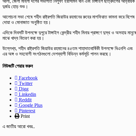
আলী, জেলা মহিলা দলের সভাপতি নিলুফা ইয়াসমিন খান এবং টাঙ্গাইল ছাত্রদলের আহ্বায়ক
দুর্জয় হোড় শুভ।
আলোচনা সভা শেষে শহীদ রাষ্ট্রপতি জিয়াউর রহমানের রুহের মাগফিরাত কামনা করে বিশেষ
দোয়া ও মোনাজাত অনুষ্ঠিত হয়।
এদিকে দিবসটি উপলক্ষে দুপুরে টাঙ্গাইল কেন্দ্রীয় শহীদ মিনার প্রাঙ্গণে দুস্থ ও অসহায় মানুষ
মাঝে খাদ্য বিতরণ করা হয়।
উল্লেখ্য, শহীদ রাষ্ট্রপতি জিয়াউর রহমানের ৪৫তম শাহাদাতবার্ষিকী উপলক্ষে বিএনপি এবং
এর অঙ্গ ও সহযোগী সংগঠনগুলো দেশব্যাপী বিভিন্ন কর্মসূচি পালন করছে।
নিউজটি শেয়ার করুন
Facebook
Twitter
Digg
Linkedin
Reddit
Google Plus
Pinterest
Print
এ জাতীয় আরো খবর..