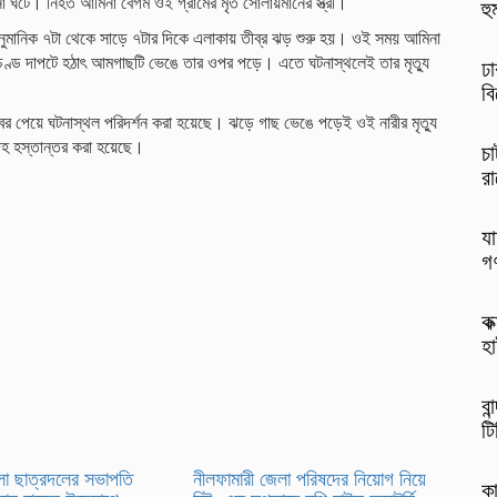
া ঘটে। নিহত আমিনা বেগম ওই গ্রামের মৃত সোলায়মানের স্ত্রী।
হ
ল আনুমানিক ৭টা থেকে সাড়ে ৭টার দিকে এলাকায় তীব্র ঝড় শুরু হয়। ওই সময় আমিনা
ণ্ড দাপটে হঠাৎ আমগাছটি ভেঙে তার ওপর পড়ে। এতে ঘটনাস্থলেই তার মৃত্যু
ঢা
বি
 খবর পেয়ে ঘটনাস্থল পরিদর্শন করা হয়েছে। ঝড়ে গাছ ভেঙে পড়েই ওই নারীর মৃত্যু
েহ হস্তান্তর করা হয়েছে।
চা
রা
যা
গ
কক
হা
বা
টি
লা ছাত্রদলের সভাপতি
নীলফামারী জেলা পরিষদের নিয়োগ নিয়ে
কা