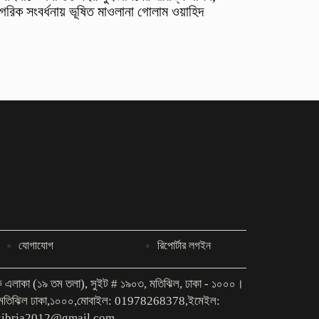
গরিক সংবর্ধনায় ভূষিত মাওলানা গোলাম ওয়াহিদ
যোগাযোগ
রিপোর্টার লগইন
িক এলাকা (১৯ তম তলা), সুইট # ১৯০৩, মতিঝিল, ঢাকা - ১০০০।
গ মতিঝিল ঢাকা,১০০০,মোবাইল: 01978268378,ইমেইল:
kibria2012@gmail.com