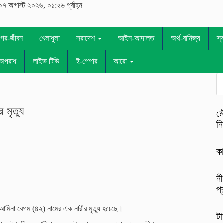
০৭ অগাস্ট ২০২৬, ০১:২৬ পূর্বাহ্ন
নগর-জীবন
খেলাধুলা
সরাদেশ
আইন-আদালত
অর্থ-বানিজ্য
স্
অপরাধ
লাইভ টিভি
ই-পেপার
আরো
মৃত্যু
মৌ
নি
কা
নী
প্
মিনা বেগম (৪২) নামের এক নারীর মৃত্যু হয়েছে।
টা