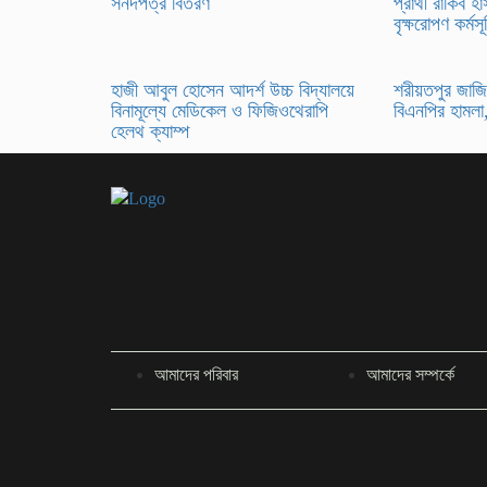
সনদপত্র বিতরণ
প্রার্থী রাকিব 
বৃক্ষরোপণ কর্মসূ
হাজী আবুল হোসেন আদর্শ উচ্চ বিদ্যালয়ে
শরীয়তপুর জাজির
বিনামূল্যে মেডিকেল ও ফিজিওথেরাপি
বিএনপির হামলা
হেলথ ক্যাম্প
আমাদের পরিবার
আমাদের সম্পর্কে