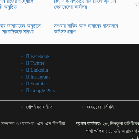
হাসান রাজের উদ্যোগে
রিট, এক সপ্তাহে নথি চাইল অ্যাটর্নি
না
চি অনুষ্ঠিত
জেনারেলের কার্যালয়
ায় জামায়াতের অনুষ্ঠানে
মাগুরায় সাকিব আল হাসানের বাসভবনে
, সাংবাদিককে মারধর
অগ্নিসংযোগ
Facebook
Twitter
Linkedin
Instagram
Youtube
Google Plus
গোপনীয়তার নীতি
ব্যবহারের শর্তাবলি
সম্পাদক ও প্রকাশক: এন. এস কিবরিয়া
প্রধান কার্যালয়:
২৮, দিলকুশা বানিজ্য
শাখা অফিস : ১৮৭/২ আরামবা
ns