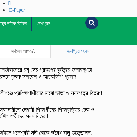
E-Paper
বাস্থ্য লাইফ স্টাইল
দেশগ্রাম
সর্বশেষ আপডেট
জনপ্রিয় সংবাদ
লভীবাজারে মনু সেচ প্রকল্পের কৃত্রিম জলাবদ্ধতা
রসনে কৃষক সমাবেশ ও স্মারকলিপি প্রদান
লীগঞ্জে প্রশিক্ষণার্থীদের মাঝে ভাতা ও সনদপত্র বিতরণ
লফামারীতে মেধাবী শিক্ষার্থীদের শিক্ষাবৃত্তির চেক ও
রশিক্ষণার্থীদের সনদ বিতরণ
ঙ্গাইলে ধলেশ্বরী নদী থেকে অবৈধ বালু উত্তোলন,