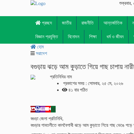
শুক্রবার, 
প্রচ্ছদ
জাতীয়
রাজনীতি
আন্তর্জাতিক
বিজ্ঞান প্রযুক্তি
বিনোদন
শিক্ষা
ধর্ম ও জীবন
হোম
সরাদেশ
বগুড়ায় ঝড়ে আম কুড়াতে গিয়ে গাছ চাপায় নারীর 
প্রতিনিধির নাম
প্রকাশের সময় : সোমবার, ২৫ মে, ২০২৬
৪১ বার পঠিত
৫৫
বগুড়া জেলা প্রতিনিধি,
বগুড়ার গাবতলীতে কালবৈশাখী ঝড়ে আম কুড়াতে গিয়ে গাছ ভেঙে পড়ে আ