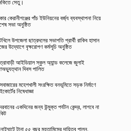
ুমকিতে সেতু।
কার কেরানীগঞ্জের পাঁচ ইউনিয়নের বর্জ্য ব্যবস্থাপনা নিয়ে
শেষ সভা অনুষ্ঠিত
টখিলে উপজেলা ছাত্রদলের সভাপতি প্রার্থী রাকিব হাসান
জের উদ্যোগে বৃক্ষরোপণ কর্মসূচি অনুষ্ঠিত
ত্রাবাড়ী আইডিয়াল স্কুল অ্যান্ড কলেজে জুলাই
ণঅভ্যুত্থান দিবস পালিত
্সবাজারের মহেশখালী সংরক্ষিত বনভূমিতে সড়ক নির্মাণে
ইকোর্টের নিষেধাজ্ঞা
ন্দরবানের একদিনের জন্য উন্মুক্ত পর্যটন কেন্দ্র, লাগবে না
কিট
নাইঘাটে টানা ৫৫ বছর মুহতামিমের দায়িত্ব পালন,