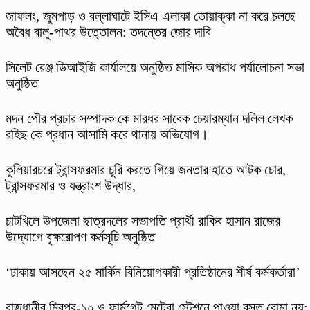
​জাফলং, জুমপাড় ও বল্লাঘাটে ইসিএ এলাকা তোয়াক্কা না করে চলছে
অবৈধ বালু-পাথর উত্তোলন: তদন্তের জোর দাবি
‎সিলেট রেঞ্জ ডিআইজি কার্যালয়ে অনুষ্ঠিত মাসিক অপরাধ পর্যালোচনা সভা
অনুষ্ঠিত
মদন পৌর প্রচার সম্পাদক কে মারধর সাবেক চেয়ারম্যান দলিল লেখক
রহিছ কে প্রধান আসামি করে থানায় অভিযোগ।
কুলিয়ারচরে ট্রান্সফরমার চুরি করতে গিয়ে জনতার হাতে আটক চোর,
ট্রান্সফরমার ও যন্ত্রাংশ উদ্ধার,
চাটখিলে উপজেলা ছাত্রদলের সভাপতি প্রার্থী রাকিব হাসান রাজের
উদ্যোগে বৃক্ষরোপণ কর্মসূচি অনুষ্ঠিত
‘ঢাকায় আসছেন ২৫ মার্কিন বিনিয়োগকারী প্রতিষ্ঠানের শীর্ষ কর্মকর্তারা’
রাজধানীর মিরপুর-১০ ও ফার্মগেট মেট্রো স্টেশনে পাওয়া বস্তু বোমা নয়: