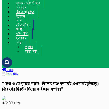
স্বাস্থ্য লাইফ স্টাইল
দেশগ্রাম
বিজ্ঞান প্রযুক্তি
বিনোদন
শিক্ষা
ধর্ম ও জীবন
অপরাধ
লাইভ টিভি
ই-পেপার
আরো
প্রবাস
সাক্ষাৎকার
হোম
ময়মনসিংহ
“মেধা ও যোগ্যতার লড়াই: কিশোরগঞ্জে ক্যাডেট এএসআই(নিরস্ত্র)
নিয়োগের দ্বিতীয় দিনের কার্যক্রম সম্পন্ন”
প্রতিনিধির নাম