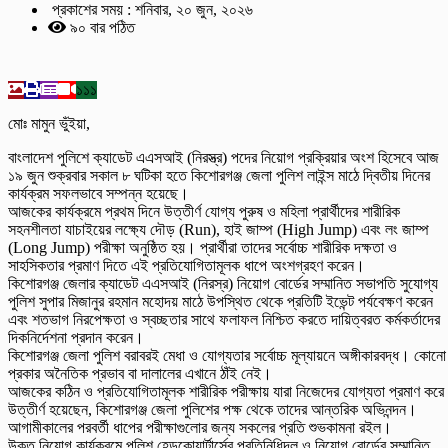
প্রকাশের সময় : শনিবার, ২০ জুন, ২০২৬
৯০ বার পঠিত
১১১
মোঃ মামুন ভুঁইয়া,
বাংলাদেশ পুলিশে ক্যাডেট এএসআই (নিরস্ত্র) পদের নিয়োগ প্রক্রিয়ার অংশ হিসেবে আজ
১৯ জুন শুক্রবার সকাল ৮ ঘটিকা হতে কিশোরগঞ্জ জেলা পুলিশ লাইন্স মাঠে দ্বিতীয় দিনের
কার্যক্রম সফলভাবে সম্পন্ন হয়েছে।
আজকের কার্যক্রমে প্রথম দিনে উত্তীর্ণ যোগ্য পুরুষ ও মহিলা প্রার্থীদের শারীরিক
সহনশীলতা যাচাইয়ের লক্ষ্যে দৌড় (Run), হাই জাম্প (High Jump) এবং লং জাম্প
(Long Jump) পরীক্ষা অনুষ্ঠিত হয়। প্রার্থীরা তাদের সর্বোচ্চ শারীরিক দক্ষতা ও
সাহসিকতার প্রমাণ দিতে এই প্রতিযোগিতামূলক ধাপে অংশগ্রহণ করেন।
কিশোরগঞ্জ জেলার ক্যাডেট এএসআই (নিরস্র) নিয়োগ বোর্ডের সম্মানিত সভাপতি সুযোগ্য
পুলিশ সুপার মিজানুর রহমান মহোদয় মাঠে উপস্থিত থেকে প্রতিটি ইভেন্ট পর্যবেক্ষণ করেন
এবং শতভাগ নিরপেক্ষতা ও স্বচ্ছতার সাথে ফলাফল নিশ্চিত করতে দায়িত্বরত কর্মকর্তাদের
দিকনির্দেশনা প্রদান করেন।
কিশোরগঞ্জ জেলা পুলিশ বরাবরই মেধা ও যোগ্যতার সর্বোচ্চ মূল্যায়নে অঙ্গীকারবদ্ধ। কোনো
প্রকার অনৈতিক প্রভাব বা দালালের এখানে ঠাঁই নেই।
আজকের কঠিন ও প্রতিযোগিতামূলক শারীরিক পরীক্ষায় যারা নিজেদের যোগ্যতা প্রমাণ করে
উত্তীর্ণ হয়েছেন, কিশোরগঞ্জ জেলা পুলিশের পক্ষ থেকে তাদের আন্তরিক অভিনন্দন।
আগামীকালের পরবর্তী ধাপের পরীক্ষাগুলোর জন্য সকলের প্রতি শুভকামনা রইল।
উক্ত নিয়োগ কার্যক্রমে পুলিশ হেডকোয়ার্টার্সের প্রতিনিধিদল ও নিয়োগ বোর্ডের সম্মানিত