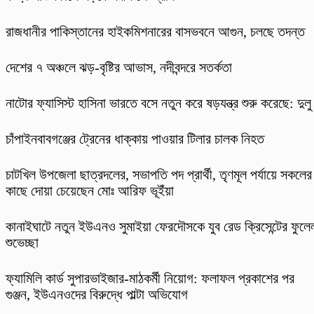
রাজধানীর পাকিস্তানের হাইকমিশনারের বাসভবনে আগুন, চলছে তদন্ত
দেশের ৭ অঞ্চলে ঝড়-বৃষ্টির আভাস, নদীবন্দরে সতর্কতা
নাটোর ফ্যাসিস্ট হাসিনা ভারতে বসে নতুন করে ষড়যন্ত্র শুরু করেছে: দুলু
চাঁপাইনবাবগঞ্জের ট্রেনের ধাক্কায় পাওয়ার টিলার চালক নিহত
চাটখিল উপজেলা ছাত্রদলের, সভাপতি পদ প্রার্থী, তৃণমূল পর্যায়ে সকলের
কাছে দোয়া চেয়েছেন মোঃ আরিফ ভূইঁয়া
কানাইঘাটে নতুন ইউএনও সুমাইয়া ফেরদৌসকে যুব রেড ক্রিসেন্টের ফুলে
শুভেচ্ছা
ফ্যামিলি কার্ড সুপারভাইজার-মাঠকর্মী নিয়োগ: ফলাফল প্রকাশের পর
গুঞ্জন, ইউএনওদের বিরুদ্ধে পাল্টা অভিযোগ