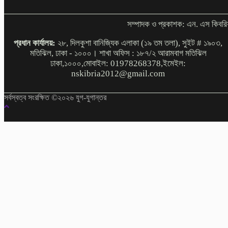
সম্পাদক ও প্রকাশক: এন. এস কিবরি
প্রধান কার্যালয়:
২৮, দিলকুশা বানিজ্যিক এলাকা (১৯ তম তলা), সুইট # ১৯০৩,
মতিঝিল, ঢাকা - ১০০০। শাখা অফিস : ১৮৭/২ আরামবাগ মতিঝিল
ঢাকা,১০০০,মোবাইল: 01978268378,ইমেইল:
nskibria2012@gmail.com
সর্বস্বত্ব সংরক্ষিত ©২০২৬ যুগ-যুগান্তর