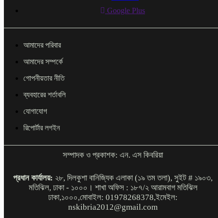
Google Plus
আমাদের পরিবার
আমাদের সম্পর্কে
গোপনীয়তার নীতি
ব্যবহারের শর্তাবলি
যোগাযোগ
রিপোর্টার লগইন
সম্পাদক ও প্রকাশক: এন. এস কিবরিয়া
প্রধান কার্যালয়:
২৮, দিলকুশা বানিজ্যিক এলাকা (১৯ তম তলা), সুইট # ১৯০৩,
মতিঝিল, ঢাকা - ১০০০। শাখা অফিস : ১৮৭/২ আরামবাগ মতিঝিল
ঢাকা,১০০০,মোবাইল: 01978268378,ইমেইল:
nskibria2012@gmail.com