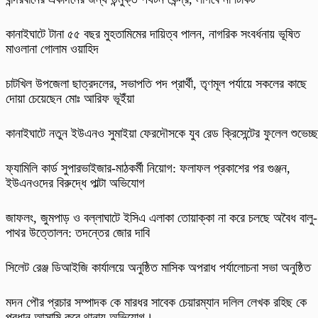
কানাইঘাটে টানা ৫৫ বছর মুহতামিমের দায়িত্ব পালন, নাগরিক সংবর্ধনায় ভূষিত
মাওলানা গোলাম ওয়াহিদ
চাটখিল উপজেলা ছাত্রদলের, সভাপতি পদ প্রার্থী, তৃণমূল পর্যায়ে সকলের কাছে
দোয়া চেয়েছেন মোঃ আরিফ ভূইঁয়া
কানাইঘাটে নতুন ইউএনও সুমাইয়া ফেরদৌসকে যুব রেড ক্রিসেন্টের ফুলেল শুভেচ্ছ
ফ্যামিলি কার্ড সুপারভাইজার-মাঠকর্মী নিয়োগ: ফলাফল প্রকাশের পর গুঞ্জন,
ইউএনওদের বিরুদ্ধে পাল্টা অভিযোগ
​জাফলং, জুমপাড় ও বল্লাঘাটে ইসিএ এলাকা তোয়াক্কা না করে চলছে অবৈধ বালু-
পাথর উত্তোলন: তদন্তের জোর দাবি
‎সিলেট রেঞ্জ ডিআইজি কার্যালয়ে অনুষ্ঠিত মাসিক অপরাধ পর্যালোচনা সভা অনুষ্ঠিত
মদন পৌর প্রচার সম্পাদক কে মারধর সাবেক চেয়ারম্যান দলিল লেখক রহিছ কে
প্রধান আসামি করে থানায় অভিযোগ।