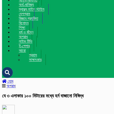
আইন-আদালত
অর্থ-বানিজ্য
স্বাস্থ্য লাইফ স্টাইল
দেশগ্রাম
বিজ্ঞান প্রযুক্তি
বিনোদন
শিক্ষা
ধর্ম ও জীবন
অপরাধ
লাইভ টিভি
ই-পেপার
আরো
প্রবাস
সাক্ষাৎকার
হোম
অপরাধ
যে ৩ এলাকার ১০০ মিটারের মধ্যে হর্ন বাজানো নিষিদ্ধ