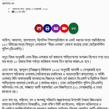
প্রতিনিধির নাম
প্রকাশের সময় : বুধবার, ৪ ফেব্রুয়ারী, ২০২৬
৮২ বার পঠিত
৮৩
অফিস, আদালত, হাসপাতাল, ক্লিনিক শিক্ষাপ্রতিষ্ঠান বা একই ধরনের অন্য প্রতিষ্ঠানের
১০০ মিটারের মধ্যে বিস্তৃত এলাকাকে ‘নীরব এলাকা’ ঘোষণা করেছে ঢাকা মেট্রোপলিটন
পুলিশ (ডিএমপি)।
নতুন নিয়ম অনুযায়ী এসব নীরব এলাকায় হর্ন বাজানো শাস্তিযোগ্য অপরাধ হিসেবে গণ্য হবে
যার জন্য ১০ হাজার টাকা পর্যন্ত জরিমানা অথবা তিন মাসের কারাদণ্ড হবে।
এতে বলা হয়, শব্দদূষণ (নিয়ন্ত্রণ) বিধিমালা ২০২৫ অনুযায়ী আগামী ৩ ফেব্রুয়ারি হতে
বাংলাদেশ সচিবালয় এলাকায় (সচিবালয়ের চারদিকের ও অভ্যন্তরীণ রাস্তাসমূহ ও পার্কিং
এলাকা) বিধি অমান্যকারী যানবাহনের বিরুদ্ধে অর্থাৎ হর্ন বাজালে ডিএমপি’র ট্রাফিক বিভাগ
শাস্তিমূলক ব্যবস্থা (অর্থদণ্ড ) কার্যকর করবে। ঢাকা মেট্রোপলিটন পুলিশ (ডিএমপি)
কমিশনার শেখ মো. সাজ্জাত আলী স্বাক্ষরিত এক বিজ্ঞপ্তিতে (০১ ফেব্রুয়ারি) এ তথ্য
জানানো হয়।
এতে বলা হয়, পরিবেশ, বন ও জলবায়ু পরিবর্তন মন্ত্রণালয়ের উপদেষ্টা সৈয়দা রিজওয়ানা
হাসানের উপস্থিতিতে বিআরটিএ, ঢাকা দক্ষিণ সিটি কর্পোরেশন, পরিবেশ অধিদপ্তর ও
ডিএমপি’র ম্যাজিস্ট্রেটগণের সমন্বয়ে সমন্বিত অভিযান (বিশেষ মোবাইল কোর্ট) পরিচালনা