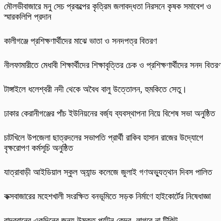
মৌলভীবাজারে মনু সেচ প্রকল্পের কৃত্রিম জলাবদ্ধতা নিরসনে কৃষক সমাবেশ ও
স্মারকলিপি প্রদান
কালীগঞ্জে প্রশিক্ষণার্থীদের মাঝে ভাতা ও সনদপত্র বিতরণ
নীলফামারীতে মেধাবী শিক্ষার্থীদের শিক্ষাবৃত্তির চেক ও প্রশিক্ষণার্থীদের সনদ বিতর
টাঙ্গাইলে ধলেশ্বরী নদী থেকে অবৈধ বালু উত্তোলন, হুমকিতে সেতু।
ঢাকার কেরানীগঞ্জের পাঁচ ইউনিয়নের বর্জ্য ব্যবস্থাপনা নিয়ে বিশেষ সভা অনুষ্ঠিত
চাটখিলে উপজেলা ছাত্রদলের সভাপতি প্রার্থী রাকিব হাসান রাজের উদ্যোগে
বৃক্ষরোপণ কর্মসূচি অনুষ্ঠিত
যাত্রাবাড়ী আইডিয়াল স্কুল অ্যান্ড কলেজে জুলাই গণঅভ্যুত্থান দিবস পালিত
কক্সবাজারের মহেশখালী সংরক্ষিত বনভূমিতে সড়ক নির্মাণে হাইকোর্টের নিষেধাজ্ঞা
বান্দরবানের একদিনের জন্য উন্মুক্ত পর্যটন কেন্দ্র, লাগবে না টিকিট