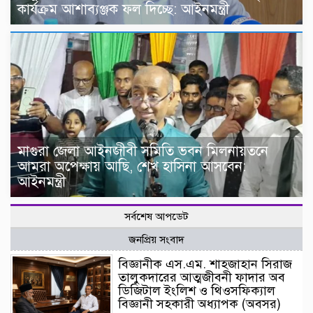
কার্যক্রম আশাব্যঞ্জক ফল দিচ্ছে: আইনমন্ত্রী
মাগুরা জেলা আইনজীবী সমিতি ভবন মিলনায়তনে
আমরা অপেক্ষায় আছি, শেখ হাসিনা আসবেন:
আইনমন্ত্রী
সর্বশেষ আপডেট
জনপ্রিয় সংবাদ
বিজ্ঞানীক এস.এম. শাহজাহান সিরাজ
তালুকদারের আত্মজীবনী ফাদার অব
ডিজিটাল ইংলিশ ও থিওসফিক্যাল
বিজ্ঞানী সহকারী অধ্যাপক (অবসর)