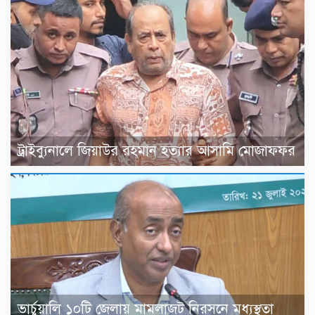
ট্রাইব্যুনালে জিয়াউর রহমান হত্যার আসামি মোজাফফর
ভার্চুয়ালি ১০টি জেলায় মামলাজট নিরসনে মধ্যস্থতা