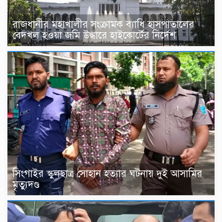
রাজধানীর মহাখালীর সংক্রামক ব্যাধি হাসপাতালের
বেদখল হওয়া জমি উদ্ধারে হাইকোর্টের নির্দেশ
সিংগাইর স্কুলছাত্র সোহান হত্যার ঘটনায় দুই আসামির
মৃত্যুদণ্ড