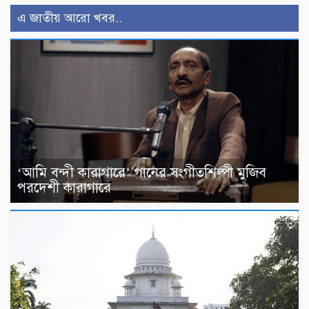
এ জাতীয় আরো খবর..
‘আমি বন্দী কারাগারে’ গানের সংগীতশিল্পী মুজিব
পরদেশী কারাগারে