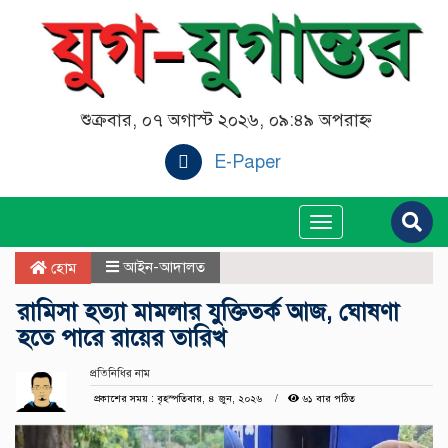
শুক্রবার, ০৭ অগাস্ট ২০২৬, ০৯:৪৯ অপরাহ্ন
E-Paper
Toggle
navigation
আইন-আদালত
হোম
রামিসা হত্যা মামলার যুক্তিতর্ক আজ, ঘোষণা
হতে পারে রায়ের তারিখ
প্রতিনিধির নাম
প্রকাশের সময় : বৃহস্পতিবার, ৪ জুন, ২০২৬
৬১ বার পঠিত