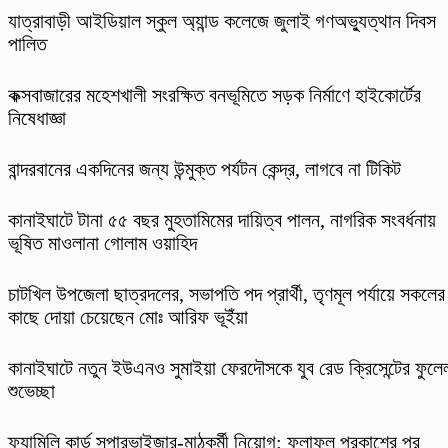
যাত্রাবাড়ী আইডিয়াল স্কুল অ্যান্ড কলেজে জুলাই গণঅভ্যুত্থান দিবস
পালিত
কক্সবাজারের মহেশখালী সংরক্ষিত বনভূমিতে সড়ক নির্মাণে হাইকোর্টের
নিষেধাজ্ঞা
বান্দরবানের একদিনের জন্য উন্মুক্ত পর্যটন কেন্দ্র, লাগবে না টিকিট
কানাইঘাটে টানা ৫৫ বছর মুহতামিমের দায়িত্ব পালন, নাগরিক সংবর্ধনায়
ভূষিত মাওলানা গোলাম ওয়াহিদ
চাটখিল উপজেলা ছাত্রদলের, সভাপতি পদ প্রার্থী, তৃণমূল পর্যায়ে সকলের
কাছে দোয়া চেয়েছেন মোঃ আরিফ ভূইঁয়া
কানাইঘাটে নতুন ইউএনও সুমাইয়া ফেরদৌসকে যুব রেড ক্রিসেন্টের ফুলে
শুভেচ্ছা
ফ্যামিলি কার্ড সুপারভাইজার-মাঠকর্মী নিয়োগ: ফলাফল প্রকাশের পর