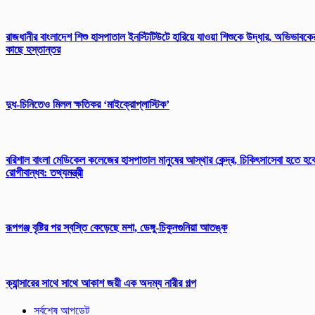
রাজধানীর বাংলাদেশ শিশু হাসপাতাল ইনস্টিটিউটে হারিয়ে যাওয়া শিশুকে উদ্ধার, অভিভাবকে
কাছে হস্তান্তর
দুধ-চিনিতেও মিলল ক্ষতিকর ‘মাইক্রোপ্লাস্টিক’
বরিশাল বাংলা মেডিকেল কলেজের হাসপাতাল মানুষের আস্থার কেন্দ্র, চিকিৎসাসেবা হতে হব
রোগীবান্ধব: তথ্যমন্ত্রী
রূপগঞ্জ বৃষ্টির পর স্বস্তি কেড়েছে মশা, ডেঙ্গু-চিকুনগুনিয়া আতঙ্ক
ক্যান্সারের সাথে সাথে আকাশ জয়ী এক অদম্য নারীর গল্প
সর্বশেষ আপডেট