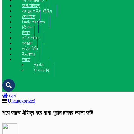
আইন-আদালত
অর্থ-বানিজ্য
স্বাস্থ্য লাইফ স্টাইল
দেশগ্রাম
বিজ্ঞান প্রযুক্তি
বিনোদন
শিক্ষা
ধর্ম ও জীবন
অপরাধ
লাইভ টিভি
ই-পেপার
আরো
প্রবাস
সাক্ষাৎকার
হোম
Uncategorized
শবে বরাত ঐতিহ্য ধরে রাখা পুরান ঢাকার নকশা রুটি