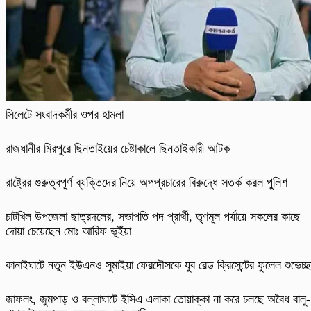
সিলেটে সংবাদকর্মীর ওপর হামলা
রাজধানীর মিরপুরে ছিনতাইয়ের চেষ্টাকালে ছিনতাইকারী আটক
রাষ্ট্রের গুরুত্বপূর্ণ ব্যক্তিদের নিয়ে অপপ্রচারের বিরুদ্ধে সতর্ক করল পুলিশ
চাটখিল উপজেলা ছাত্রদলের, সভাপতি পদ প্রার্থী, তৃণমূল পর্যায়ে সকলের কাছে
দোয়া চেয়েছেন মোঃ আরিফ ভূইঁয়া
কানাইঘাটে নতুন ইউএনও সুমাইয়া ফেরদৌসকে যুব রেড ক্রিসেন্টের ফুলেল শুভেচ্ছ
​জাফলং, জুমপাড় ও বল্লাঘাটে ইসিএ এলাকা তোয়াক্কা না করে চলছে অবৈধ বালু-