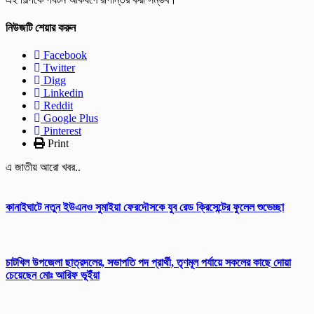
নিউজটি শেয়ার করুন
Facebook
Twitter
Digg
Linkedin
Reddit
Google Plus
Pinterest
Print
এ জাতীয় আরো খবর..
কানাইঘাটে নতুন ইউএনও সুমাইয়া ফেরদৌসকে যুব রেড ক্রিসেন্টের ফুলেল শুভেচ্ছা
চাটখিল উপজেলা ছাত্রদলের, সভাপতি পদ প্রার্থী, তৃণমূল পর্যায়ে সকলের কাছে দোয়া
চেয়েছেন মোঃ আরিফ ভূইঁয়া