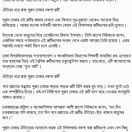
ঐতিহ্য ধরে রাখা পুরান ঢাকার নকশা রুটি
পুরান ঢাকার এই রুটির বাজার দেখতে এবং কিনতে দূর-দূরান্ত থেকেও অনেকে ভিড়
জমিয়েছে। আবার অনেক দর্শনার্থী আসেন কেবল এই বিশালকার রুটিগুলোর ছবি তুলতে।
উত্তরা থেকে বন্ধুদের নিয়ে এসেছিলেন রিফাত ইসলাম। তিনি জাগো নিউজকে বলেন,
একাধিক সময়ে গণমাধ্যমে এই রুটিগুলোর সংবাদ দেখে একটা আগ্রহ তৈরি হয়েছে। এবার
সরাসরি দেখতে সবাই মিলে চলে এসেছি।
ঢাকা বিশ্ববিদ্যালয়ের গণযোগাযোগ ও সাংবাদিকতা বিভাগের শিক্ষার্থী ফাহমিদা হক এসেছেন
তার ক্যামেরা নিয়ে এই শৈল্পিক রুটিগুলোর ডকুমেন্টেশন করতে। তার মতে, এটি বাংলাদেশের
অন্যতম সেরা ‘ফুড আর্ট’।
ঐতিহ্য ধরে রাখা পুরান ঢাকার নকশা রুটি
শবে বরাতের সন্ধ্যায় পুরান ঢাকার পাড়ায় পাড়ায় রুটি বিলি করার ধুম পড়ে। তখন ফুটে ওঠে
এক সম্প্রীতির চিত্র। ধর্ম-বর্ণ নির্বিশেষে পুরান ঢাকার এই রুটি ভাগ করে নেওয়ার সংস্কৃতি
আজও রয়েছে।
চকবাজারের বাসিন্দা ও কলেজশিক্ষক আশরাফ আলী জাগো নিউজকে বলেন, ‘যত দিন
চকবাজারের গলি থাকবে, তত দিন শবে বরাতের এই রুটির ঐতিহ্য বেঁচে থাকবে মানুষের
মনে।’
পুরান ঢাকার ঐতিহ্যের অন্যতম ধারক এই বিশালকার নকশা করা রুটিগুলো এখন বেশ কিছু