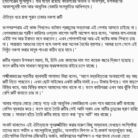
চ্যালেঞ্জের মুখোমুখি। যার মধ্যে রয়েছে কারিগরের অভাব ও অনাগ্রহ, উপকরণের
আকাশচুম্বী দাম আর আধুনিক বেকারি সংস্কৃতির আধিপত্য।
ঐতিহ্য ধরে রাখা পুরান ঢাকার নকশা রুটি
বংশপরম্পরায় এই কাজ শিখলেও বর্তমান প্রজন্মের সন্তানরা এই পেশায় আসতে চাইছে না।
বেগমবাজারের প্রবীণ কারিগর ওস্তাদ কাশেম আলী আক্ষেপ করে বলেন, ‘আমার বাপ-দাদারা
এইটা শখ আর ইবাদত মনে করতেন। এখন পোলাপাইনরা আর এই কষ্টের কাজ শিখতে চায়
না। সারারাত আগুনের তাপে বসে নকশা করা অনেক ধৈর্যের ব্যাপার। আমরা চলে গেলে এই
নিখুঁত নকশা করার মানুষ পাওয়া কঠিন হয়ে যাবে।’
রুটির প্রধান উপকরণ ময়দা, ঘি, চিনি এবং বাদামের দাম গত কয়েক বছরে দ্বিগুণ হয়েছে।
ফলে রুটির দাম সাধারণ মানুষের ক্রয়ক্ষমতার বাইরে চলে যাচ্ছে।
লক্ষ্মীবাজারের স্থানীয় ব্যবসায়ী সালামত মিয়া বলেন, ‘আগে মধ্যবিত্তরা অনায়াসেই বড় মাছ
রুটি নিতে পারতেন। এখন ছোট সাইজের একটা রুটির দামই ৫০০ টাকার উপরে। দাম বাড়ল
বিক্রি কমে, আর বিক্রি কমলে আমাদের লাভ থাকে না। ফলে কারিগররা এখন আর ঝুঁকি নিয়
বেশি রুটি বানাতে চায় না।’
আবার পাড়ার মোড়ে মোড়ে গড়ে ওঠা আধুনিক বেকারিগুলো এখন শবে বরাতের রুটি বানাচ্ছে
মেশিন ব্যবহার করে। ফলে হাতে তৈরি রুটির সেই আদি স্বাদ এবং মাটির তন্দুরের ঘ্রাণ হারি
যাচ্ছে। সাধারণ ছাঁচে তৈরি রুটির কাছে হাতে করা ‘ফুড আর্ট’ মার খাচ্ছে।
সংকট থাকলেও এই ঐতিহ্যকে পুনরুজ্জীবিত করার দারুণ কিছু সম্ভাবনা দেখছেন সংশ্লিষ্টর
তাদের মতে পর্যটন ও সাংস্কৃতিক ব্র্যান্ডিং, অনলাইন বিপণন ও ই-কমার্স অন্তর্ভু্ক্ত করা,
ভৌগোলিক নির্দেশক (জিআই) অর্জন, কারিগরদের প্রশিক্ষণ ও প্রণোদনা দেওয়া যেতে