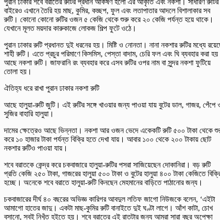
পুরান ঢাকার শবে বরাতের রুটির প্রধান আকর্ষণ হলো এর আকৃতি এবং নকশা। সাধারণ রুটির
বাইরেও এখানে তৈরি হয় মাছ, কুমির, কচ্ছপ, ফুল এবং লতাপাতার আদলে বিশালাকার সব
রুটি। কোনো কোনো রুটির ওজন ৫ কেজি থেকে শুরু করে ২০ কেজি পর্যন্ত হয়ে থাকে।
যেখানে মূলত ময়দার কারুকাজে লোকজ শিল্প ফুটে ওঠে।
পুরান ঢাকার রুটি প্রধানত দুই ধরনের হয়। মিষ্টি ও নোনতা। নানা নকশার রুটির মধ্যে রয়ে
শাহী রুটি। এতে প্রচুর পরিমাণে কিসমিস, পেস্তা বাদাম, চেরি ফল এবং ঘি ব্যবহার করা হ
আছে নকশা রুটি। জাফরানি রং ব্যবহার করে এসব রুটির ওপর নাম বা সুন্দর নকশা ফুটিয়ে
তোলা হয়।
ঐতিহ্য ধরে রাখা পুরান ঢাকার নকশা রুটি
আছে হালুয়া-রুটি জুটি। এই রুটির সঙ্গে খাওয়ার জন্য পাওয়া যায় বুটের ডাল, গাজর, পেঁপে 
সুজির বাহারি হালুয়া।
দামের ক্ষেত্রেও আছে ভিন্নতা। নকশা আর ওজন ভেদে একেকটি রুটি ৫০০ টাকা থেকে শু
করে ১০ হাজার টাকা পর্যন্ত বিক্রি হতে দেখা যায়। আবার ১০০ থেকে ২০০ টাকায় ছোট
নকশার রুটিও পাওয়া যায়।
শবে বরাতকে কেন্দ্র করে চকবাজারে হালুয়া-রুটির পসরা সাজিয়েছেন দোকানিরা। বড় রুটি
প্রতি কেজি ২৫০ টাকা, গাজরের হালুয়া ৫০০ টাকা ও বুটের হালুয়া ৪০০ টাকা কেজিতে বিক্র
হচ্ছে। অনেকে শবে বরাতে হালুয়া-রুটি কিনছেন মেহমানের বাড়িতে পাঠানোর জন্য।
চকবাজারের দীর্ঘ ৪০ বছরের অভিজ্ঞ কারিগর আবদুল লতিফ জাগো নিউজকে বলেন, ‘এইটা
আমাগো হাতের জাদু। একটা মাছ-কুমির রুটি বানাইতে দুই ঘণ্টা লাগে। আঁশ কাটা, চোখ
বসানো, সবই নিখুঁত হইতে হয়। শবে বরাতের এই রাতটার জন্য আমরা সারা বছর অপেক্ষা