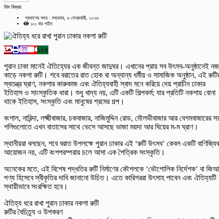
থিম বিক্রয়
প্রকাশের সময় : শুক্রবার, ৬ ফেব্রুয়ারী, ২০২৬
১০১ বার পঠিত
১০৫
পুরান ঢাকা মানেই ঐতিহ্যের এক জীবন্ত জাদুঘর। এখানের প্রায় সব উৎসব-অনুষ্ঠানেই ন
কাড়ে নকশা রুটি। শবে বরাতের রাত হোক বা অন্যান্য ধর্মীয় ও সামাজিক অনুষ্ঠান, এই রুটি
স্বতন্ত্র ঘ্রাণ, নকশার কারুকাজ এবং ঐতিহ্যবাহী স্বাদ মনে করিয়ে দেয় প্রাচীন ঢাকার
ইতিহাস ও সাংস্কৃতিক ধারা। শুধু খাদ্য নয়, এটি একটি শিল্পকর্ম; যার প্রতিটি নকশায় বোনা
থাকে ইতিহাস, সংস্কৃতি এবং মানুষের শ্রমের গল্প।
বংশাল, নারিন্দা, লক্ষ্মীবাজার, চকবাজার, নাজিমুদ্দিন রোড, মৌলভীবাজার আর বেগমবাজারের সর
গলিগুলোতে এখন বাতাসের সাথে ভেসে আসছে ভাজা ময়দা আর ঘিয়ের ম-ম ঘ্রাণ।
স্থানীয়রা বলছেন, শবে বরাত উপলক্ষে পুরান ঢাকার এই ‘রুটি উৎসব’ কেবল একটি বাণিজ্যি
আয়োজন নয়, এটি বংশপরম্পরায় চলে আসা এক পৈত্রিক সংস্কৃতি।
অনেকের মতে, এই বিশেষ পদ্ধতির রুটি নির্মাণের কৌশলকে ‘ভৌগোলিক নির্দেশক’ বা জি
পণ্য হিসেবে স্বীকৃতির দাবি জানানো উচিত। এতে কারিগররা উৎসাহ পাবেন এবং ঐতিহ্যটি
স্থায়ীভাবে সংরক্ষিত হবে।
ঐতিহ্য ধরে রাখা পুরান ঢাকার নকশা রুটি
রুটির বৈচিত্র্য ও উপকরণ