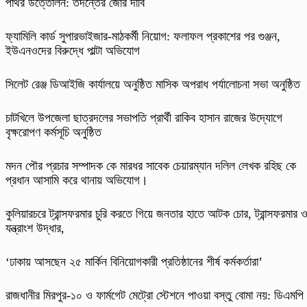
পাথর উত্তোলন: তদন্তের জোর দাবি
ফ্যামিলি কার্ড সুপারভাইজার-মাঠকর্মী নিয়োগ: ফলাফল প্রকাশের পর গুঞ্জন,
ইউএনওদের বিরুদ্ধে পাল্টা অভিযোগ
‎সিলেট রেঞ্জ ডিআইজি কার্যালয়ে অনুষ্ঠিত মাসিক অপরাধ পর্যালোচনা সভা অনুষ্ঠিত
চাটখিলে উপজেলা ছাত্রদলের সভাপতি প্রার্থী রাকিব হাসান রাজের উদ্যোগে
বৃক্ষরোপণ কর্মসূচি অনুষ্ঠিত
মদন পৌর প্রচার সম্পাদক কে মারধর সাবেক চেয়ারম্যান দলিল লেখক রহিছ কে
প্রধান আসামি করে থানায় অভিযোগ।
কুলিয়ারচরে ট্রান্সফরমার চুরি করতে গিয়ে জনতার হাতে আটক চোর, ট্রান্সফরমার 
যন্ত্রাংশ উদ্ধার,
‘ঢাকায় আসছেন ২৫ মার্কিন বিনিয়োগকারী প্রতিষ্ঠানের শীর্ষ কর্মকর্তারা’
রাজধানীর মিরপুর-১০ ও ফার্মগেট মেট্রো স্টেশনে পাওয়া বস্তু বোমা নয়: ডিএমপি