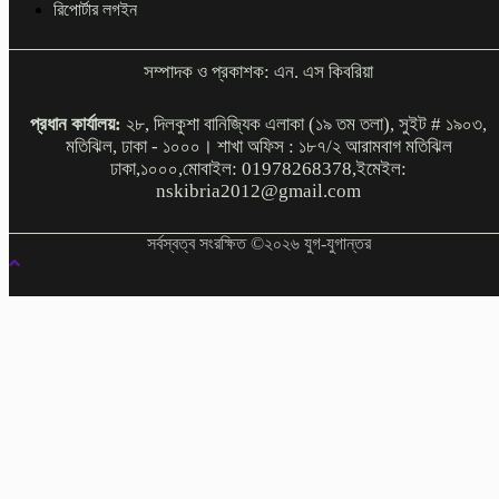
রিপোর্টার লগইন
সম্পাদক ও প্রকাশক: এন. এস কিবরিয়া
প্রধান কার্যালয়:
২৮, দিলকুশা বানিজ্যিক এলাকা (১৯ তম তলা), সুইট # ১৯০৩,
মতিঝিল, ঢাকা - ১০০০। শাখা অফিস : ১৮৭/২ আরামবাগ মতিঝিল
ঢাকা,১০০০,মোবাইল: 01978268378,ইমেইল:
nskibria2012@gmail.com
সর্বস্বত্ব সংরক্ষিত ©২০২৬ যুগ-যুগান্তর