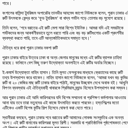
পারে।
বংশালের বাসিন্দা ট্যুরিজম অপারেটর তানভীর আহমেদ জাগো নিউজকে বলেন, পুরান ঢাকার 
রুটি উৎসবকে কেন্দ্র করে ‘ফুড ট্যুরিজম’ বা খাদ্য পর্যটন গড়ে তোলার বড় সুযোগ রয়েছে।
তিনি বলেন, ‘শবে বরাতের এই রুটি মেলা সারা বিশ্বে ইউনিক। আমরা যদি এই সময়টাকে
পর্যটকদের জন্য আকর্ষণীয়ভাবে তুলে ধরতে পারি এবং বড় বড় রুটিগুলোর একটি প্রদর্শনীর
ব্যবস্থা করতে পারি, তবে এটি আন্তর্জাতিকভাবে সমাদৃত হবে।’
ঐতিহ্য ধরে রাখা পুরান ঢাকার নকশা রুটি
পুরান ঢাকার বাইরে উত্তর ঢাকা বা অন্য জেলার মানুষের মধ্যে এই রুটির ব্যাপক চাহিদা
রয়েছে। বর্তমানে বেশ কিছু তরুণ উদ্যোক্তা অনলাইনে এই রুটির অর্ডার নিচ্ছেন।
ই-কমার্স উদ্যোক্তা নাহিদ হাসান। তিনি মূলত ফেসবুকের মাধ্যমে ক্রেতাদের কাছে রুটি
তথ্য উপস্থাপন করে থাকেন। নাহিদ হাসান জাগো নিউজকে বলেন, ‘আমরা যখন বড় কুমির
রুটি বা ২০ কেজির মাছ রুটি ঢাকার বাইরে পাঠাই, মানুষের উচ্ছ্বাস দেখে অবাক হই। আধুন
বিপণন ব্যবস্থায় এই ঐতিহ্যবাহী খাবারকে প্রিমিয়াম ব্র্যান্ড হিসেবে উপস্থাপন করা সম্ভব।
আর পুরান ঢাকার এই আদি কারিগরদের যদি বিশেষ সম্মাননা বা প্রশিক্ষণ কর্মশালার আওতায়
আনা যায় তবে তারা নতুনদের এই কাজে উৎসাহিত করতে পারবেন। হস্তশিল্পের মতো
এটিকেও একটি বিশেষ কুটির শিল্প হিসেবে ঘোষণা করা যেতে পারে।
স্থানীয়রা বলছেন, পুরান ঢাকার শবে বরাতের রুটি আমাদের লোকজ সংস্কৃতির এক অনন্য
অংশ। এই রুটি বানানোর কারিগররা মূলত শিল্পী। সরকারি বা প্রাতিষ্ঠানিক পৃষ্ঠপোষকতা পেল
এই শিল্পকে পর্যটন আকর্ষণে রূপান্তর করা সম্ভব।