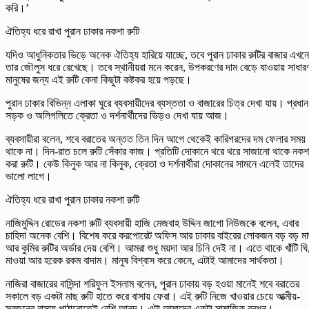
করি।’
ঐতিহ্য ধরে রাখা পুরান ঢাকার নকশা রুটি
যদিও আধুনিকতার ভিড়ে অনেক ঐতিহ্য হারিয়ে যাচ্ছে, তবে পুরান ঢাকার রুটির বাজার এখন
তার জৌলুস ধরে রেখেছে। তবে স্থানীয়রা মনে করেন, উপকরণের দাম বেড়ে যাওয়ায় সাধার
মানুষের জন্য এই রুটি কেনা কিছুটা কষ্টকর হয়ে পড়ছে।
পুরান ঢাকার বিভিন্ন এলাকা ঘুরে ব্যবসায়ীদের ব্যস্ততা ও বাজারের চিত্র দেখা যায়। প্রধান
সড়ক ও অলিগলিতে ক্রেতা ও দর্শনার্থীদের ভিড়ও দেখা যায় আজ।
ব্যবসায়ীরা বলেন, শবে বরাতের অন্তত তিন দিন আগে থেকেই কারিগরদের দম ফেলার সময়
থাকে না। দিন-রাত চলে রুটি সেঁকার কাজ। প্রতিটি দোকানে থরে থরে সাজানো থাকে নকশ
করা রুটি। কেউ কিনুক আর না কিনুক, ক্রেতা ও দর্শনার্থীরা দোকানের সামনে এলেই তাদের
ভালো লাগে।
ঐতিহ্য ধরে রাখা পুরান ঢাকার নকশা রুটি
নাজিমুদ্দিন রোডের নকশা রুটি ব্যবসায়ী হাজি মেজবাহ উদ্দিন জাগো নিউজকে বলেন, এবার
চাহিদা অনেক বেশি। বিশেষ করে করপোরেট অফিস আর ঢাকার বাইরের লোকজন বড় বড় ম
আর কুমির রুটির অর্ডার দেয় বেশি। আমরা শুধু ময়দা আর চিনি দেই না। এতে থাকে খাঁটি ঘি
মাওয়া আর হরেক রকম বাদাম। মানুষ বিশ্বাস করে কেনে, এটাই আমাদের সার্থকতা।
নাজিরা বাজারের বাসিন্দা শরিফুল ইসলাম বলেন, পুরান ঢাকায় বড় হওয়া মানেই শবে বরাতের
সকালে বড় একটা মাছ রুটি হাতে করে বাসায় ফেরা। এই রুটি নিজে খাওয়ার চেয়ে আত্মীয়-
স্বজনের বাসায় পাঠানোতেই বেশি আনন্দ। এটা আমাদের একটা সামাজিক বন্ধন।