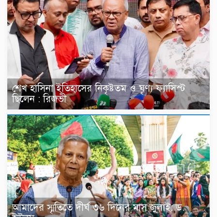
শেখ হাসিনা ইতিহাসের নিকৃষ্টতম ও ঘৃণ্য ফ্যাসিস্ট
ছিলেন : রিজভী
আমাদের স্মৃতিতে দীর্ঘ ৩৬ দিনের মাস জুলাই: ড.