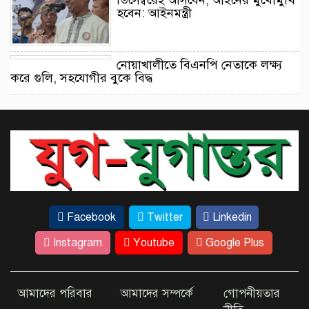
হবেন: আইনমন্ত্রী
নোয়াখালীতে বিএনপি নেতাকে লক্ষ্য
করে গুলি, সহযোগীর বুকে বিদ্ধ
কক্সবাজারের দরিয়ানগরে
প্যারাসেইলিংয়ে পর্যটক নিহতের
মামলার প্রধান আসামি গ্রেফতার
গাইবান্ধায় নদীতে নিখোঁজ ব্যক্তির
মরদেহ উদ্ধার
Facebook
Twitter
Linkedin
Instagram
Youtube
Google Plus
ময়মনসিংহ ট্রেনের চার বগি লাইনচ্যুত,
ঢাকা-ময়মনসিংহ রুটে ট্রেন চলাচল বন্ধ
আমাদের পরিবার
আমাদের সম্পর্কে
গোপনীয়তার