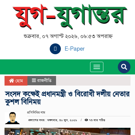
শুক্রবার, ০৭ অগাস্ট ২০২৬, ০৬:৫৩ অপরাহ্ন
E-Paper
Toggle
navigation
রাজনীতি
হোম
সংসদ কক্ষেই প্রধানমন্ত্রী ও বিরোধী দলীয় নেতার
কুশল বিনিময়
প্রতিনিধির নাম
প্রকাশের সময় : মঙ্গলবার, ৩০ জুন, ২০২৬
৭৩ বার পঠিত