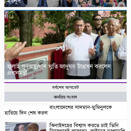
ইউনূস
জুলাই গণঅভ্যুত্থান স্মৃতি জাদুঘর উদ্বোধন করলেন
প্রধানমন্ত্রী
সর্বশেষ আপডেট
জনপ্রিয় সংবাদ
বাংলাদেশের সাদমান-মুমিনুলকে
হারিয়ে দিন শেষ করল
ঝিনাইদহের বিশ্বাস করতে চাই তিনি
ডিসেম্বরেই আসবেন, আইনের মুখোমুখি