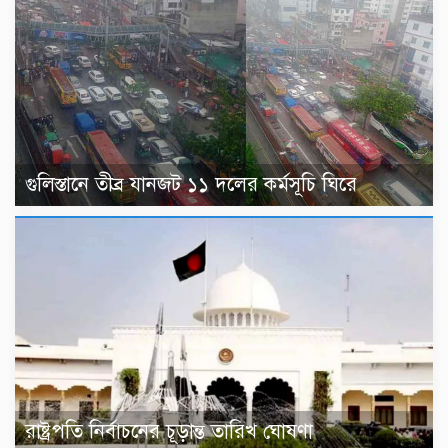
গুলিস্তানে তীব্র যানজট ১১ দলের কর্মসূচি ঘিরে
রাষ্ট্রপতি নির্বাচনের চূড়ান্ত তারিখ ঘোষণা