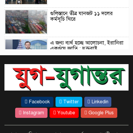
গুলিস্তানে তীব্র যানজট ১১ দলের
কর্মসূচি ঘিরে
এ জন্য ব্যর্থ হচ্ছে আলোচনা, ইরানিরা
একগুঁয়ে জাতি : যুক্তরাষ্ট্র
রাষ্ট্রপতি নির্বাচনের চূড়ান্ত তারিখ
ঘোষণা
ফতুল্লা মডেল থানা পুলিশ কর্তৃক
Facebook
Twitter
Linkedin
অভিযানে ১০ (দশ) পাতা হেরোইন সহ
০১ জন মাদক ব্যবসায়ী গ্রেফতার।
Instagram
Youtube
Google Plus