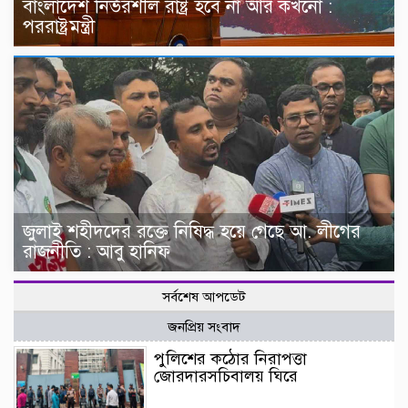
বাংলাদেশ নির্ভরশীল রাষ্ট্র হবে না আর কখনো :
পররাষ্ট্রমন্ত্রী
জুলাই শহীদদের রক্তে নিষিদ্ধ হয়ে গেছে আ. লীগের
রাজনীতি : আবু হানিফ
সর্বশেষ আপডেট
জনপ্রিয় সংবাদ
পুলিশের কঠোর নিরাপত্তা
জোরদারসচিবালয় ঘিরে