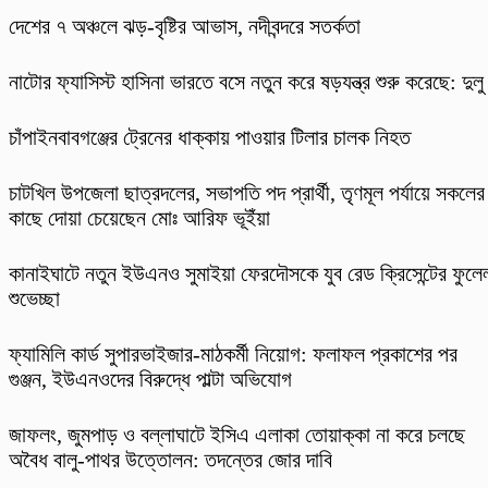
দেশের ৭ অঞ্চলে ঝড়-বৃষ্টির আভাস, নদীবন্দরে সতর্কতা
নাটোর ফ্যাসিস্ট হাসিনা ভারতে বসে নতুন করে ষড়যন্ত্র শুরু করেছে: দুলু
চাঁপাইনবাবগঞ্জের ট্রেনের ধাক্কায় পাওয়ার টিলার চালক নিহত
চাটখিল উপজেলা ছাত্রদলের, সভাপতি পদ প্রার্থী, তৃণমূল পর্যায়ে সকলের
কাছে দোয়া চেয়েছেন মোঃ আরিফ ভূইঁয়া
কানাইঘাটে নতুন ইউএনও সুমাইয়া ফেরদৌসকে যুব রেড ক্রিসেন্টের ফুলে
শুভেচ্ছা
ফ্যামিলি কার্ড সুপারভাইজার-মাঠকর্মী নিয়োগ: ফলাফল প্রকাশের পর
গুঞ্জন, ইউএনওদের বিরুদ্ধে পাল্টা অভিযোগ
​জাফলং, জুমপাড় ও বল্লাঘাটে ইসিএ এলাকা তোয়াক্কা না করে চলছে
অবৈধ বালু-পাথর উত্তোলন: তদন্তের জোর দাবি