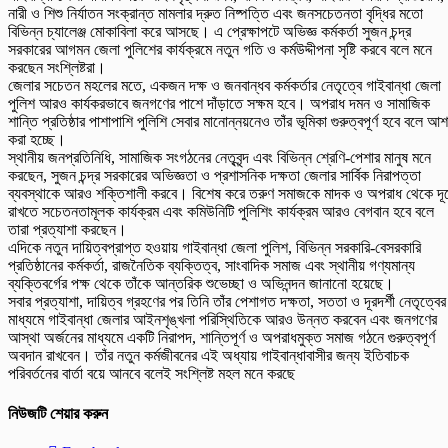
নারী ও শিশু নির্যাতন সংক্রান্ত মামলার দ্রুত নিষ্পত্তি এবং জনসচেতনতা বৃদ্ধির মতো
বিভিন্ন চ্যালেঞ্জ মোকাবিলা করে আসছে। এ প্রেক্ষাপটে অভিজ্ঞ কর্মকর্তা সুজন চন্দ্র
সরকারের আগমন জেলা পুলিশের কার্যক্রমে নতুন গতি ও কর্মউদ্দীপনা সৃষ্টি করবে বলে মনে
করছেন সংশ্লিষ্টরা।
জেলার সচেতন মহলের মতে, একজন দক্ষ ও জনবান্ধব কর্মকর্তার নেতৃত্বে গাইবান্ধা জেলা
পুলিশ আরও কার্যকরভাবে জনগণের পাশে দাঁড়াতে সক্ষম হবে। অপরাধ দমন ও সামাজিক
শান্তি প্রতিষ্ঠার পাশাপাশি পুলিশি সেবার মানোন্নয়নেও তাঁর ভূমিকা গুরুত্বপূর্ণ হবে বলে আশ
করা হচ্ছে।
স্থানীয় জনপ্রতিনিধি, সামাজিক সংগঠনের নেতৃবৃন্দ এবং বিভিন্ন শ্রেণি-পেশার মানুষ মনে
করছেন, সুজন চন্দ্র সরকারের অভিজ্ঞতা ও প্রশাসনিক দক্ষতা জেলার সার্বিক নিরাপত্তা
ব্যবস্থাকে আরও শক্তিশালী করবে। বিশেষ করে তরুণ সমাজকে মাদক ও অপরাধ থেকে দূ
রাখতে সচেতনতামূলক কার্যক্রম এবং কমিউনিটি পুলিশিং কার্যক্রম আরও বেগবান হবে বলে
তারা প্রত্যাশা করছেন।
এদিকে নতুন দায়িত্বপ্রাপ্ত হওয়ায় গাইবান্ধা জেলা পুলিশ, বিভিন্ন সরকারি-বেসরকারি
প্রতিষ্ঠানের কর্মকর্তা, রাজনৈতিক ব্যক্তিত্ব, সাংবাদিক সমাজ এবং স্থানীয় গণ্যমান্য
ব্যক্তিবর্গের পক্ষ থেকে তাঁকে আন্তরিক শুভেচ্ছা ও অভিনন্দন জানানো হয়েছে।
সবার প্রত্যাশা, দায়িত্ব গ্রহণের পর তিনি তাঁর পেশাগত দক্ষতা, সততা ও দূরদর্শী নেতৃত্বের
মাধ্যমে গাইবান্ধা জেলার আইনশৃঙ্খলা পরিস্থিতিকে আরও উন্নত করবেন এবং জনগণের
আস্থা অর্জনের মাধ্যমে একটি নিরাপদ, শান্তিপূর্ণ ও অপরাধমুক্ত সমাজ গঠনে গুরুত্বপূর্ণ
অবদান রাখবেন। তাঁর নতুন কর্মজীবনের এই অধ্যায় গাইবান্ধাবাসীর জন্য ইতিবাচক
পরিবর্তনের বার্তা বয়ে আনবে বলেই সংশ্লিষ্ট মহল মনে করছে
নিউজটি শেয়ার করুন