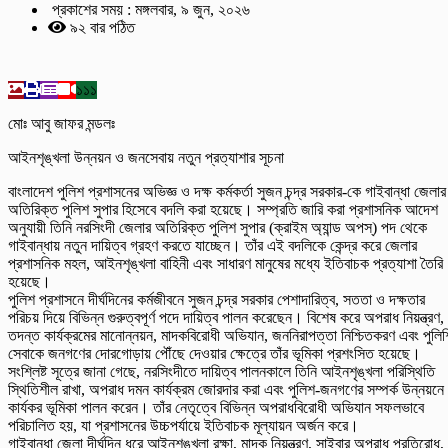
প্রকাশের সময় : মঙ্গলবার, ৯ জুন, ২০২৬
৯২ বার পঠিত
১১১
মোঃ আবু জাফর মন্ডলঃ
আইনশৃঙ্খলা উন্নয়ন ও জনসেবায় নতুন প্রত্যাশার সূচনা
বাংলাদেশ পুলিশ প্রশাসনের অভিজ্ঞ ও দক্ষ কর্মকর্তা সুজন চন্দ্র সরকার-কে গাইবান্ধা জেলার
অতিরিক্ত পুলিশ সুপার হিসেবে বদলি করা হয়েছে। সম্প্রতি জারি করা প্রশাসনিক আদেশ
অনুযায়ী তিনি নরসিংদী জেলার অতিরিক্ত পুলিশ সুপার (ক্রাইম অ্যান্ড অপস্) পদ থেকে
গাইবান্ধায় নতুন দায়িত্ব গ্রহণ করতে যাচ্ছেন। তাঁর এই বদলিকে কেন্দ্র করে জেলার
প্রশাসনিক মহল, আইনশৃঙ্খলা বাহিনী এবং সাধারণ মানুষের মধ্যে ইতিবাচক প্রত্যাশা তৈরি
হয়েছে।
পুলিশ প্রশাসনে দীর্ঘদিনের কর্মজীবনে সুজন চন্দ্র সরকার পেশাদারিত্ব, সততা ও দক্ষতার
পরিচয় দিয়ে বিভিন্ন গুরুত্বপূর্ণ পদে দায়িত্ব পালন করেছেন। বিশেষ করে অপরাধ নিয়ন্ত্রণ,
তদন্ত কার্যক্রমের মানোন্নয়ন, মাদকবিরোধী অভিযান, জননিরাপত্তা নিশ্চিতকরণ এবং পুলিশ
সেবাকে জনগণের দোরগোড়ায় পৌঁছে দেওয়ার ক্ষেত্রে তাঁর ভূমিকা প্রশংসিত হয়েছে।
সংশ্লিষ্ট সূত্রে জানা গেছে, নরসিংদীতে দায়িত্ব পালনকালে তিনি আইনশৃঙ্খলা পরিস্থিতি
স্থিতিশীল রাখা, অপরাধ দমন কার্যক্রম জোরদার করা এবং পুলিশ-জনগণের সম্পর্ক উন্নয়নে
কার্যকর ভূমিকা পালন করেন। তাঁর নেতৃত্বে বিভিন্ন অপরাধবিরোধী অভিযান সফলভাবে
পরিচালিত হয়, যা প্রশাসনের উচ্চপর্যায়ে ইতিবাচক মূল্যায়ন অর্জন করে।
গাইবান্ধা জেলা দীর্ঘদিন ধরে আইনশৃঙ্খলা রক্ষা, মাদক নিয়ন্ত্রণ, সাইবার অপরাধ প্রতিরোধ,