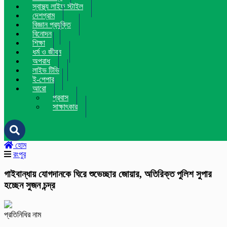
স্বাস্থ্য লাইফ স্টাইল
দেশগ্রাম
বিজ্ঞান প্রযুক্তি
বিনোদন
শিক্ষা
ধর্ম ও জীবন
অপরাধ
লাইভ টিভি
ই-পেপার
আরো
প্রবাস
সাক্ষাৎকার
হোম
রংপুর
গাইবান্ধায় যোগদানকে ঘিরে শুভেচ্ছার জোয়ার, অতিরিক্ত পুলিশ সুপার
হচ্ছেন সুজন চন্দ্র
প্রতিনিধির নাম