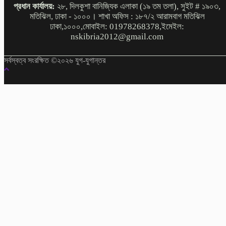
প্রধান কার্যালয়:
২৮, দিলকুশা বানিজ্যিক এলাকা (১৯ তম তলা), সুইট # ১৯০৩,
মতিঝিল, ঢাকা - ১০০০। শাখা অফিস : ১৮৭/২ আরামবাগ মতিঝিল
ঢাকা,১০০০,মোবাইল: 01978268378,ইমেইল:
nskibria2012@gmail.com
সর্বস্বত্ব সংরক্ষিত ©২০২৬ যুগ-যুগান্তর