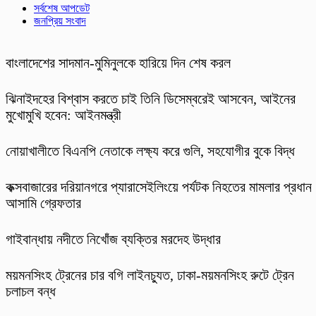
সর্বশেষ আপডেট
জনপ্রিয় সংবাদ
বাংলাদেশের সাদমান-মুমিনুলকে হারিয়ে দিন শেষ করল
ঝিনাইদহের বিশ্বাস করতে চাই তিনি ডিসেম্বরেই আসবেন, আইনের
মুখোমুখি হবেন: আইনমন্ত্রী
নোয়াখালীতে বিএনপি নেতাকে লক্ষ্য করে গুলি, সহযোগীর বুকে বিদ্ধ
কক্সবাজারের দরিয়ানগরে প্যারাসেইলিংয়ে পর্যটক নিহতের মামলার প্রধান
আসামি গ্রেফতার
গাইবান্ধায় নদীতে নিখোঁজ ব্যক্তির মরদেহ উদ্ধার
ময়মনসিংহ ট্রেনের চার বগি লাইনচ্যুত, ঢাকা-ময়মনসিংহ রুটে ট্রেন
চলাচল বন্ধ