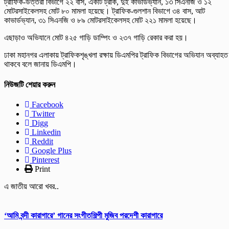
ট্রাফিক-উত্তরা বিভাগে ২২ বাস, একটি ট্রাক, দুই কাভার্ডভ্যান, ১৩ সিএনজি ও ১২
মোটরসাইকেলসহ মোট ৮০ মামলা হয়েছে। ট্রাফিক-গুলশান বিভাগে ৩৪ বাস, আট
কাভার্ডভ্যান, ৩১ সিএনজি ও ৮৯ মোটরসাইকেলসহ মোট ২২১ মামলা হয়েছে।
এছাড়াও অভিযানে মোট ৪২৫ গাড়ি ডাম্পিং ও ২৩৭ গাড়ি রেকার করা হয়।
ঢাকা মহানগর এলাকায় ট্রাফিকশৃঙ্খলা রক্ষায় ডিএমপির ট্রাফিক বিভাগের অভিযান অব্যাহত
থাকবে বলে জানায় ডিএমপি।
নিউজটি শেয়ার করুন
Facebook
Twitter
Digg
Linkedin
Reddit
Google Plus
Pinterest
Print
এ জাতীয় আরো খবর..
‘আমি বন্দী কারাগারে’ গানের সংগীতশিল্পী মুজিব পরদেশী কারাগারে