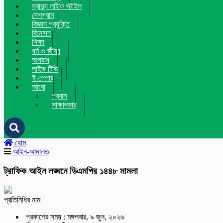
স্বাস্থ্য লাইফ স্টাইল
দেশগ্রাম
বিজ্ঞান প্রযুক্তি
বিনোদন
শিক্ষা
ধর্ম ও জীবন
অপরাধ
লাইভ টিভি
ই-পেপার
আরো
প্রবাস
সাক্ষাৎকার
হোম
আইন-আদালত
ট্রাফিক আইন লঙ্ঘনে ডিএমপির ১৪৪৮ মামলা
প্রতিনিধির নাম
প্রকাশের সময় : মঙ্গলবার, ৯ জুন, ২০২৬