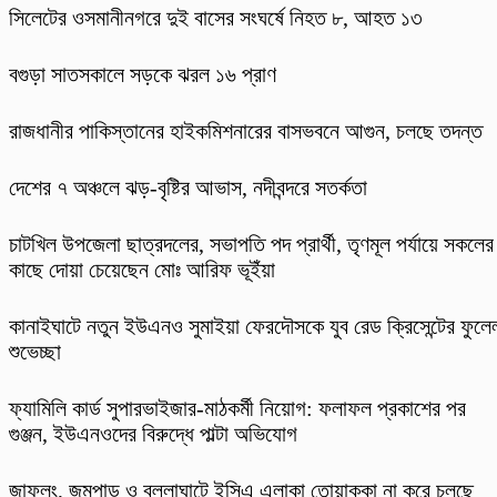
সিলেটের ওসমানীনগরে দুই বাসের সংঘর্ষে নিহত ৮, আহত ১৩
বগুড়া সাতসকালে সড়কে ঝরল ১৬ প্রাণ
রাজধানীর পাকিস্তানের হাইকমিশনারের বাসভবনে আগুন, চলছে তদন্ত
দেশের ৭ অঞ্চলে ঝড়-বৃষ্টির আভাস, নদীবন্দরে সতর্কতা
চাটখিল উপজেলা ছাত্রদলের, সভাপতি পদ প্রার্থী, তৃণমূল পর্যায়ে সকলের
কাছে দোয়া চেয়েছেন মোঃ আরিফ ভূইঁয়া
কানাইঘাটে নতুন ইউএনও সুমাইয়া ফেরদৌসকে যুব রেড ক্রিসেন্টের ফুলে
শুভেচ্ছা
ফ্যামিলি কার্ড সুপারভাইজার-মাঠকর্মী নিয়োগ: ফলাফল প্রকাশের পর
গুঞ্জন, ইউএনওদের বিরুদ্ধে পাল্টা অভিযোগ
​জাফলং, জুমপাড় ও বল্লাঘাটে ইসিএ এলাকা তোয়াক্কা না করে চলছে