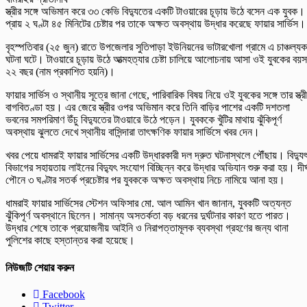
স্ত্রীর সঙ্গে অভিমান করে ৩৩ কেভি বিদ্যুতের একটি টাওয়ারের চূড়ায় উঠে বসেন এক যুবক।
প্রায় ২ ঘণ্টা ৪৫ মিনিটের চেষ্টার পর তাকে অক্ষত অবস্থায় উদ্ধার করেছে ফায়ার সার্ভিস।
বৃহস্পতিবার (২৫ জুন) রাতে উপজেলার সুতিপাড়া ইউনিয়নের ভাটারখোলা গ্রামে এ চাঞ্চল্য
ঘটনা ঘটে। টাওয়ারে চূড়ায় উঠে আত্মহত্যার চেষ্টা চালিয়ে আলোচনায় আসা ওই যুবকের বয়স
২২ বছর (নাম প্রকাশিত হয়নি)।
ফায়ার সার্ভিস ও স্থানীয় সূত্রে জানা গেছে, পারিবারিক বিষয় নিয়ে ওই যুবকের সঙ্গে তার স্ত্র
বাগবিতণ্ডা হয়। এর জেরে স্ত্রীর ওপর অভিমান করে তিনি বাড়ির পাশের একটি দশতলা
ভবনের সমপরিমাণ উঁচু বিদ্যুতের টাওয়ারে উঠে পড়েন। যুবককে খুঁটির মাথায় ঝুঁকিপূর্ণ
অবস্থায় ঝুলতে দেখে স্থানীয় বাসিন্দারা তাৎক্ষণিক ফায়ার সার্ভিসে খবর দেন।
খবর পেয়ে ধামরাই ফায়ার সার্ভিসের একটি উদ্ধারকারী দল দ্রুত ঘটনাস্থলে পৌঁছায়। বিদ্যু
বিভাগের সহায়তায় লাইনের বিদ্যুৎ সংযোগ বিচ্ছিন্ন করে উদ্ধার অভিযান শুরু করা হয়। দীর্
পৌনে ৩ ঘণ্টার সতর্ক প্রচেষ্টার পর যুবককে অক্ষত অবস্থায় নিচে নামিয়ে আনা হয়।
ধামরাই ফায়ার সার্ভিসের স্টেশন অফিসার মো. আল আমিন খান জানান, যুবকটি অত্যন্ত
ঝুঁকিপূর্ণ অবস্থানে ছিলেন। সামান্য অসতর্কতা বড় ধরনের দুর্ঘটনার কারণ হতে পারত।
উদ্ধার শেষে তাকে প্রয়োজনীয় আইনি ও নিরাপত্তামূলক ব্যবস্থা গ্রহণের জন্য থানা
পুলিশের কাছে হস্তান্তর করা হয়েছে।
নিউজটি শেয়ার করুন
Facebook
Twitter