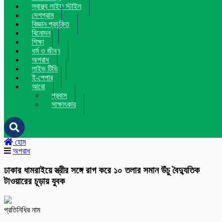
স্বাস্থ্য লাইফ স্টাইল
দেশগ্রাম
বিজ্ঞান প্রযুক্তি
বিনোদন
শিক্ষা
ধর্ম ও জীবন
অপরাধ
লাইভ টিভি
ই-পেপার
আরো
প্রবাস
সাক্ষাৎকার
হোম
অপরাধ
ঢাকার ধামরাইয়ে স্ত্রীর সঙ্গে রাগ করে ১০ তলার সমান উঁচু বৈদ্যুতিক
টাওয়ারের চূড়ায় যুবক
প্রতিনিধির নাম