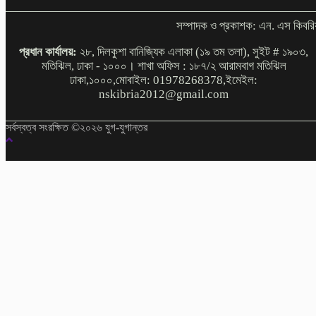
সম্পাদক ও প্রকাশক: এন. এস কিবরি
প্রধান কার্যালয়:
২৮, দিলকুশা বানিজ্যিক এলাকা (১৯ তম তলা), সুইট # ১৯০৩,
মতিঝিল, ঢাকা - ১০০০। শাখা অফিস : ১৮৭/২ আরামবাগ মতিঝিল
ঢাকা,১০০০,মোবাইল: 01978268378,ইমেইল:
nskibria2012@gmail.com
সর্বস্বত্ব সংরক্ষিত ©২০২৬ যুগ-যুগান্তর