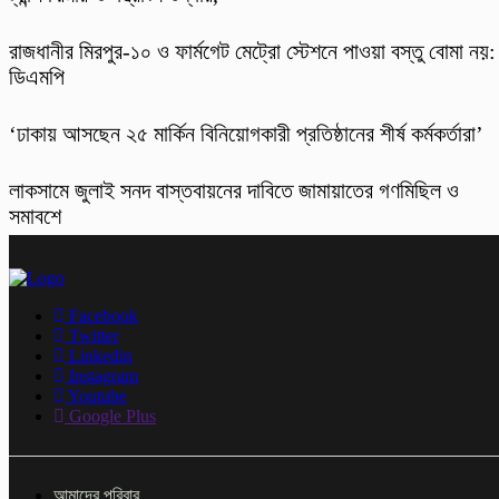
রাজধানীর মিরপুর-১০ ও ফার্মগেট মেট্রো স্টেশনে পাওয়া বস্তু বোমা নয়:
ডিএমপি
‘ঢাকায় আসছেন ২৫ মার্কিন বিনিয়োগকারী প্রতিষ্ঠানের শীর্ষ কর্মকর্তারা’
লাকসামে জুলাই সনদ বাস্তবায়নের দাবিতে জামায়াতের গণমিছিল ও
সমাবশে
Facebook
Twitter
Linkedin
Instagram
Youtube
Google Plus
আমাদের পরিবার