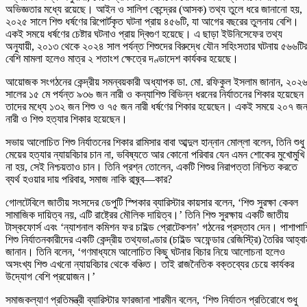
অভিজ্ঞতার মধ্যে রয়েছে। আইন ও সালিশ কেন্দ্রের (আসক) তথ্য তুলে ধরে জানানো হয়,
২০২৫ সালে শিশু ধর্ষণের রিপোর্টকৃত ঘটনা প্রায় ৪৫৬টি, যা আগের বছরের তুলনায় বেশি।
একই সময়ে ধর্ষণের চেষ্টার ঘটনাও প্রায় দ্বিগুণ হয়েছে। এ ছাড়া ইউনিসেফের তথ্য
অনুযায়ী, ২০১৩ থেকে ২০২৪ সাল পর্যন্ত শিশুদের বিরুদ্ধে যৌন সহিংসতার ঘটনায় ৫৬৬টি
বেশি মামলা হলেও মাত্র ২ শতাংশ ক্ষেত্রে দণ্ডাদেশ কার্যকর হয়েছে।
আয়োজক সংগঠনের কেন্দ্রীয় সমন্বয়কারী অধ্যাপক ডা. মো. রফিকুল ইসলাম জানান, ২০২
সালের ১৫ মে পর্যন্ত ৯৩৬ জন নারী ও কন্যাশিশু বিভিন্ন ধরনের নির্যাতনের শিকার হয়েছে
তাদের মধ্যে ১৩২ জন শিশু ও ৭৫ জন নারী ধর্ষণের শিকার হয়েছেন। একই সময়ে ২০৭ জ
নারী ও শিশু হত্যার শিকার হয়েছেন।
সভায় আলোচিত শিশু নির্যাতনের শিকার রামিসার বাবা আব্দুল হান্নান মোল্লা বলেন, তিনি শুধু
মেয়ের হত্যার ন্যায়বিচার চান না, ভবিষ্যতে আর কোনো পরিবার যেন এমন শোকের মুখোমুখি
না হয়, সেই নিশ্চয়তাও চান। তিনি প্রশ্ন তোলেন, একটি শিশুর নিরাপত্তা নিশ্চিত করতে
ব্যর্থ হওয়ার দায় পরিবার, সমাজ নাকি রাষ্র্ব—কার?
গোলটেবিলে জাতীয় সংসদের ডেপুটি স্পিকার ব্যারিস্টার কায়সার বলেন, ‘শিশু সুরক্ষা কেবল
সামাজিক দায়িত্ব নয়, এটি রাষ্ট্রের মৌলিক দায়িত্ব।’ তিনি শিশু সুরক্ষায় একটি জাতীয়
টাস্কফোর্স এবং ‘ন্যাশনাল কমিশন ফর চাইল্ড প্রোটেকশন’ গঠনের প্রস্তাব দেন। পাশাপাশ
শিশু নির্যাতনকারীদের একটি কেন্দ্রীয় তথ্যভাণ্ডার (চাইল্ড অফেন্ডার রেজিস্ট্রি) তৈরির আহ্বা
জানান। তিনি বলেন, ‘গণমাধ্যমে আলোচিত কিছু ঘটনার বিচার নিয়ে আলোচনা হলেও
অসংখ্য শিশু এখনো ন্যায়বিচার থেকে বঞ্চিত। তাই রাজনৈতিক বক্তব্যের চেয়ে কার্যকর
উদ্যোগ বেশি প্রয়োজন।’
সমাজকল্যাণ প্রতিমন্ত্রী ব্যারিস্টার ফারজানা শারমীন বলেন, ‘শিশু নির্যাতন প্রতিরোধে শুধু