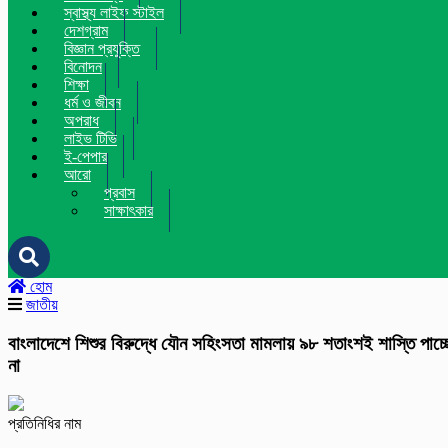
স্বাস্থ্য লাইফ স্টাইল
দেশগ্রাম
বিজ্ঞান প্রযুক্তি
বিনোদন
শিক্ষা
ধর্ম ও জীবন
অপরাধ
লাইভ টিভি
ই-পেপার
আরো
প্রবাস
সাক্ষাৎকার
হোম
জাতীয়
বাংলাদেশে শিশুর বিরুদ্ধে যৌন সহিংসতা মামলায় ৯৮ শতাংশই শাস্তি পাচ্ছ
না
প্রতিনিধির নাম