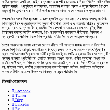
আইন প্রণয়ন যথেষ্ট নয়; আইন বাস্তবায়ন এবং পরিবার-সমাজ-রাষ্ট্রের সম্মিলিত দায়িত্বশীল
ভূমিকা জরুরি। প্রযুক্তির অপব্যবহার, অনলাইন অপরাধ, মাদক ও জুয়ার বিস্তার শিশুদের
নতুন ঝুঁকির মুখে ফেলছে।’ তিনি অভিভাবকদের আরো সচেতন হওয়ার আহ্বান জানান।
গোলটেবিল থেকে শিশু সুরক্ষায় ১০ দফা সুপারিশ তুলে ধরা হয়। এর মধ্যে রয়েছে প্রতিটি
শিক্ষাপ্রতিষ্ঠানে বাধ্যতামূলক শিশু সুরক্ষা নীতিমালা, জেলা ও উপজেলায় চাইল্ড প্রোটেকশন
ডেস্ক, দ্রুত তদন্ত ও বিচার, জাতীয় শিশু হেল্পলাইন ১০৯৮-এর সক্ষমতা বৃদ্ধি, শিশু
নির্যাতনসংক্রান্ত জাতীয় ডাটাবেস, শিশু-সংবেদনশীল গণমাধ্যম নীতিমালা, চিকিত্সক ও
স্বাস্থ্যকর্মীদের প্রশিক্ষণ এবং শিক্ষাপ্রতিষ্ঠানে নিয়মিত সচেতনতামূলক কার্যক্রম।
বৈঠকে অন্যান্যের মধ্যে বক্তব্য দেন সংরক্ষিত নারী আসনের সংসদ সদস্য ও বিএনপির
নেত্রী নিপুণ রায় চৌধুরী, করপোরেট ব্যক্তিত্ব রুবাবা দৌলা, বাংলাদেশ অবস্টেট্রিক্যাল
অ্যান্ড গাইনোকোলজিক্যাল সোসাইটির (ওজিএসবি) সভাপতি অধ্যাপক ফিরোজা বেগম, বিশ
স্বাস্থ্য সংস্থার প্রতিনিধি ড. তৌহিদ ইসলাম, অধ্যাপক ড. শামীমা সুলতানা, অধ্যাপক
নাহরীন আই খান, ড. দিল রওশন জিন্নাত আরা নাজনীন, ডা. মো. নিজাম উদ্দিন, অধ্যাপক
ডা. সাইফুন নাহার, জাতীয় প্রেস ক্লাবের সভাপতি হাসান হাফিজ, চলচ্চিত্র অভিনেতা
আশরাফ উদ্দীন আহমেদ উজ্জলসহ বিভিন্ন ক্ষেত্রের প্রতিনিধিরা।
নিউজটি শেয়ার করুন
Facebook
Twitter
Digg
Linkedin
Reddit