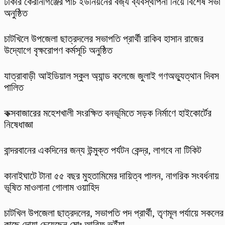
ঢাকার কেরানীগঞ্জের পাঁচ ইউনিয়নের বর্জ্য ব্যবস্থাপনা নিয়ে বিশেষ সভা
অনুষ্ঠিত
চাটখিলে উপজেলা ছাত্রদলের সভাপতি প্রার্থী রাকিব হাসান রাজের
উদ্যোগে বৃক্ষরোপণ কর্মসূচি অনুষ্ঠিত
যাত্রাবাড়ী আইডিয়াল স্কুল অ্যান্ড কলেজে জুলাই গণঅভ্যুত্থান দিবস
পালিত
কক্সবাজারের মহেশখালী সংরক্ষিত বনভূমিতে সড়ক নির্মাণে হাইকোর্টের
নিষেধাজ্ঞা
বান্দরবানের একদিনের জন্য উন্মুক্ত পর্যটন কেন্দ্র, লাগবে না টিকিট
কানাইঘাটে টানা ৫৫ বছর মুহতামিমের দায়িত্ব পালন, নাগরিক সংবর্ধনায়
ভূষিত মাওলানা গোলাম ওয়াহিদ
চাটখিল উপজেলা ছাত্রদলের, সভাপতি পদ প্রার্থী, তৃণমূল পর্যায়ে সকলের
কাছে দোয়া চেয়েছেন মোঃ আরিফ ভূইঁয়া