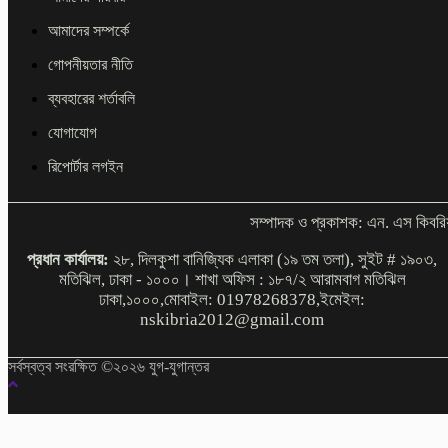
আমাদের সম্পর্কে
গোপনীয়তার নীতি
ব্যবহারের শর্তাবলি
যোগাযোগ
রিপোর্টার লগইন
সম্পাদক ও প্রকাশক: এন. এস কিবরি
প্রধান কার্যালয়:
২৮, দিলকুশা বানিজ্যিক এলাকা (১৯ তম তলা), সুইট # ১৯০৩,
মতিঝিল, ঢাকা - ১০০০। শাখা অফিস : ১৮৭/২ আরামবাগ মতিঝিল
ঢাকা,১০০০,মোবাইল: 01978268378,ইমেইল:
nskibria2012@gmail.com
সর্বস্বত্ব সংরক্ষিত ©২০২৬ যুগ-যুগান্তর