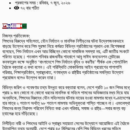
প্রকাশের সময় : রবিবার, ৭ জুন, ২০২৬
৭২ বার পঠিত
৯০
নিজস্ব প্রতিবেদক:
শিশুদের বিরুদ্ধে সহিংসতা, যৌন নির্যাতন ও মানসিক নিপীড়নের ঘটনা উদ্বেগজনকভাবে
বাড়ছে উল্লেখ করে শিশু সুরক্ষা নিয়ে কর্মরত বিভিন্ন প্রতিষ্ঠানের প্রধান এবং বিশেষজ্ঞরা
বলেছেন, শিশু নির্যাতন এখন আর বিচ্ছিন্ন কোনো সামাজিক সমস্যা নয়, এটি জাতীয় সংকটে
পরিণত হয়েছে। গতকাল শনিবার রাজধানীর শাহবাগে আবু সাঈদ কনভেনশন সেন্টারের
কনফারেন্স কক্ষে অনুষ্ঠিত ‘বাংলাদেশে শিশু নির্যাতন বৃদ্ধি ও করণীয়’ শীর্ষক এক গোলটেবিল
বৈঠকে বক্তারা এ কথা বলেন। এই পরিস্থিতি মোকাবিলায় আইন প্রয়োগের পাশাপাশি
পরিবার, শিক্ষাপ্রতিষ্ঠান, স্বাস্থ্যখাত, গণমাধ্যম ও রাষ্ট্রীয় প্রতিষ্ঠানের সমন্বিত উদ্যোগ
প্রয়োজন বলেও উল্লেখ করেন তারা।
বিভিন্ন জরিপ ও গবেষণার তথ্য উদ্ধৃত করে বক্তারা বলেন, দেশে প্রতি ১০ জন শিশুর মধ্য
প্রায় ৯ জন কোনো না কোনো ধরনের মানসিক বা সহিংস শাসনের অভিজ্ঞতার মধ্য দিয়ে যা
অন্যদিকে, শিশুদের বিরুদ্ধে যৌন সহিংসতার ঘটনায় দায়ের হওয়া মামলার মধ্যে দণ্ডাদেশের
হার মাত্র ২ শতাংশ অর্থাত্ ৯৮ শতাংশ মামলায় অভিযুক্তরা শাস্তি পাচ্ছেন না। এমতবস্থ
শিশুদের জন্য নিরাপদ পরিবেশ নিশ্চিত করা এখন পরিবার, সমাজ ও রাষ্ট্র—সবার জন্য বড়
চ্যালেঞ্জ হয়ে দাঁড়িয়েছে।
নিপীড়িত নারী ও শিশুদের আইনি ও স্বাস্থ্য সহায়তা সেলের উদ্যোগে আয়োজিত এই বৈঠকে
উত্থাপিত তথ্য অনুযায়ী, দেশে প্রায় ৪৫ মিলিয়নের বেশি শিশু বিভিন্ন ধরনের সহিংস