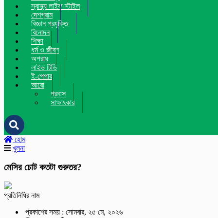
স্বাস্থ্য লাইফ স্টাইল
দেশগ্রাম
বিজ্ঞান প্রযুক্তি
বিনোদন
শিক্ষা
ধর্ম ও জীবন
অপরাধ
লাইভ টিভি
ই-পেপার
আরো
প্রবাস
সাক্ষাৎকার
হোম
খুলনা
মেসির চোট কতটা গুরুতর?
প্রতিনিধির নাম
প্রকাশের সময় : সোমবার, ২৫ মে, ২০২৬