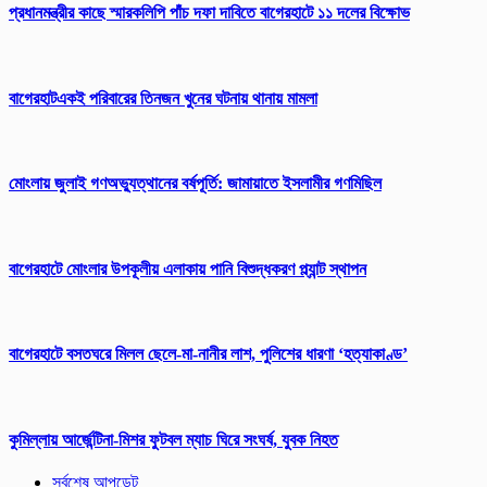
প্রধানমন্ত্রীর কাছে স্মারকলিপি ‎পাঁচ দফা দাবিতে বাগেরহাটে ১১ দলের বিক্ষোভ
বাগেরহাটএকই পরিবারের তিনজন খুনের ঘটনায় থানায় মামলা
মোংলায় জুলাই গণঅভ্যুত্থানের বর্ষপূর্তি: জামায়াতে ইসলামীর গণমিছিল
‎বাগেরহাটে মোংলার উপকূলীয় এলাকায় পানি বিশুদ্ধকরণ প্ল্যান্ট স্থাপন
বাগেরহাটে বসতঘরে মিলল ছেলে-মা-নানীর লাশ, পুলিশের ধারণা ‘হত্যাকাণ্ড’
কুমিল্লায় আর্জেন্টিনা-মিশর ফুটবল ম্যাচ ঘিরে সংঘর্ষ, যুবক নিহত
সর্বশেষ আপডেট