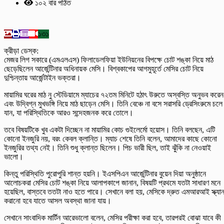
১০২ বার পঠিত
১৩১
ক্রীড়া ডেস্ক:
মেজর লিগ সকারে (এমএলএস) ফিলাডেলফিয়া ইউনিয়নের বিপক্ষে চোট শঙ্কা নিয়ে মাঠ
ছেড়েছিলেন আর্জেন্টিনার অধিনায়ক মেসি। বিশ্বকাপের আগমুহূর্তে মেসির চোট নিয়ে
দুশ্চিন্তায় আর্জেন্টাইন ভক্তরা।
মায়ামির ঘরের মাঠ নু স্টেডিয়ামে ম্যাচের ৭২তম মিনিটে হঠাৎ উরুতে অস্বস্তি অনুভব করেন
এবং উদ্বিগ্ন মুখভঙ্গি নিয়ে মাঠ ছাড়েন মেসি। তিনি বেঞ্চে না বসে সরাসরি ড্রেসিংরুমে চলে
যান, যা পরিস্থিতিকে আরও সন্দেহজনক করে তোলে।
তবে বিষয়টিকে খুব একটা দিচ্ছেন না মায়ামির কোচ গুইলের্মো হয়োস। তিনি বলছেন, এটি
কোনো ইনজুরি নয়, বরং কেবল ক্লান্তি। ম্যাচ শেষে তিনি বলেন, আমাদের কাছে কোনো
ইনজুরির তথ্য নেই। তিনি শুধু ক্লান্ত ছিলেন। পিচ ভারী ছিল, তাই ঝুঁকি না নেওয়াই
ভালো।
কিন্তু পরিস্থিতি পুরোপুরি শান্ত হয়নি। ইএসপিএন আর্জেন্টিনার বুয়েন দিয়া অনুষ্ঠানে
আলোচকরা মেসির চোট শঙ্কা নিয়ে আলাপকাপে জানান, বিষয়টি প্রথমে যতটা সাধারণ মনে
হয়েছিল, বাস্তবে ততটা নাও হতে পারে। সেখানে বলা হয়, মেসিকে দ্রুত এমআরআই স্ক্যা
করানো হবে যাতে আসল অবস্থা জানা যায়।
সেখানে সাংবাদিক মার্টিন আরেভালো বলেন, মেসির পরীক্ষা করা হবে, তারপরই বোঝা যাবে কী