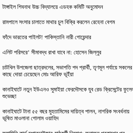
টাঙ্গাইল শিবনাথ উচ্চ বিদ্যালয়ে এডহক কমিটি অনুমোদন
‎রামপালে সংসার চালাতে মাথার চুল বিক্রি করলেন রেহেনা বেগম
ফাঁদে ভারতের পাইলট! পাকিস্তানি নারী গোয়েন্দার
এলিট পরিসরে’ সীমাবদ্ধ রাখা যাবে না: হোসেন জিল্লুর
চাটখিল উপজেলা ছাত্রদলের, সভাপতি পদ প্রার্থী, তৃণমূল পর্যায়ে সকলের
কাছে দোয়া চেয়েছেন মোঃ আরিফ ভূইঁয়া
কানাইঘাটে নতুন ইউএনও সুমাইয়া ফেরদৌসকে যুব রেড ক্রিসেন্টের ফুলে
শুভেচ্ছা
কানাইঘাটে টানা ৫৫ বছর মুহতামিমের দায়িত্ব পালন, নাগরিক সংবর্ধনায়
ভূষিত মাওলানা গোলাম ওয়াহিদ