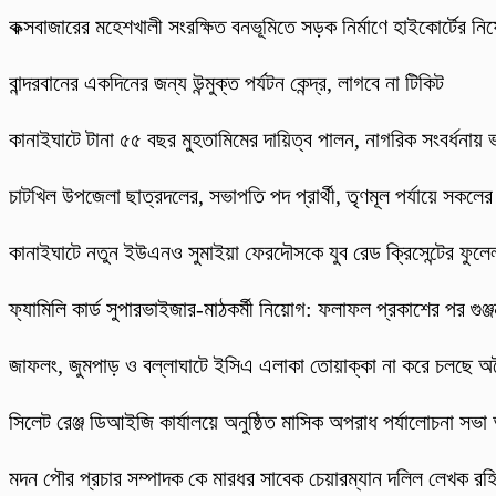
কক্সবাজারের মহেশখালী সংরক্ষিত বনভূমিতে সড়ক নির্মাণে হাইকোর্টের নিষে
বান্দরবানের একদিনের জন্য উন্মুক্ত পর্যটন কেন্দ্র, লাগবে না টিকিট
কানাইঘাটে টানা ৫৫ বছর মুহতামিমের দায়িত্ব পালন, নাগরিক সংবর্ধনায়
চাটখিল উপজেলা ছাত্রদলের, সভাপতি পদ প্রার্থী, তৃণমূল পর্যায়ে সকলে
কানাইঘাটে নতুন ইউএনও সুমাইয়া ফেরদৌসকে যুব রেড ক্রিসেন্টের ফুলেল
ফ্যামিলি কার্ড সুপারভাইজার-মাঠকর্মী নিয়োগ: ফলাফল প্রকাশের পর গুঞ
​জাফলং, জুমপাড় ও বল্লাঘাটে ইসিএ এলাকা তোয়াক্কা না করে চলছে অ
‎সিলেট রেঞ্জ ডিআইজি কার্যালয়ে অনুষ্ঠিত মাসিক অপরাধ পর্যালোচনা সভা অ
মদন পৌর প্রচার সম্পাদক কে মারধর সাবেক চেয়ারম্যান দলিল লেখক র