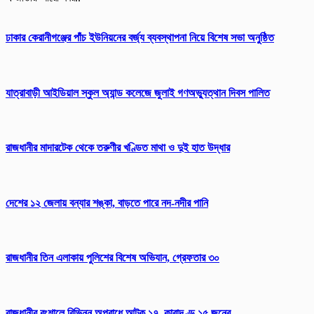
ঢাকার কেরানীগঞ্জের পাঁচ ইউনিয়নের বর্জ্য ব্যবস্থাপনা নিয়ে বিশেষ সভা অনুষ্ঠিত
যাত্রাবাড়ী আইডিয়াল স্কুল অ্যান্ড কলেজে জুলাই গণঅভ্যুত্থান দিবস পালিত
রাজধানীর মাদারটেক থেকে তরুণীর খণ্ডিত মাথা ও দুই হাত উদ্ধার
দেশের ১২ জেলায় বন্যার শঙ্কা, বাড়তে পারে নদ-নদীর পানি
রাজধানীর তিন এলাকায় পুলিশের বিশেষ অভিযান, গ্রেফতার ৩০
রাজধানীর বংশালে বিভিন্ন অপরাধে আটক ১৭, কারাদণ্ড ১৫ জনের