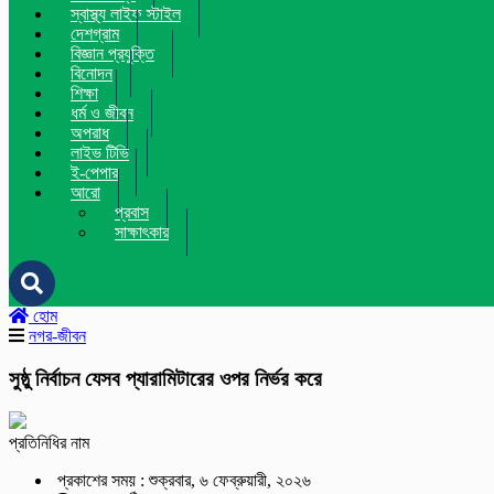
স্বাস্থ্য লাইফ স্টাইল
দেশগ্রাম
বিজ্ঞান প্রযুক্তি
বিনোদন
শিক্ষা
ধর্ম ও জীবন
অপরাধ
লাইভ টিভি
ই-পেপার
আরো
প্রবাস
সাক্ষাৎকার
হোম
নগর-জীবন
সুষ্ঠু নির্বাচন যেসব প্যারামিটারের ওপর নির্ভর করে
প্রতিনিধির নাম
প্রকাশের সময় : শুক্রবার, ৬ ফেব্রুয়ারী, ২০২৬