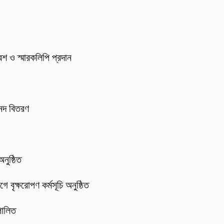
েশ ও স্মারকলিপি প্রদান
 সনদ বিতরণ
নুষ্ঠিত
 বৃক্ষরোপণ কর্মসূচি অনুষ্ঠিত
পালিত