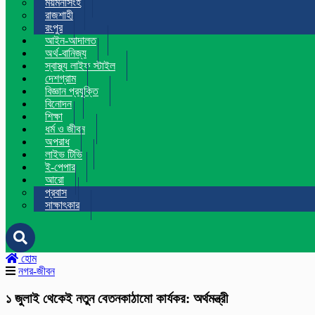
ময়মনসিংহ
রাজশাহী
রংপুর
আইন-আদালত
অর্থ-বানিজ্য
স্বাস্থ্য লাইফ স্টাইল
দেশগ্রাম
বিজ্ঞান প্রযুক্তি
বিনোদন
শিক্ষা
ধর্ম ও জীবন
অপরাধ
লাইভ টিভি
ই-পেপার
আরো
প্রবাস
সাক্ষাৎকার
হোম
নগর-জীবন
১ জুলাই থেকেই নতুন বেতনকাঠামো কার্যকর: অর্থমন্ত্রী