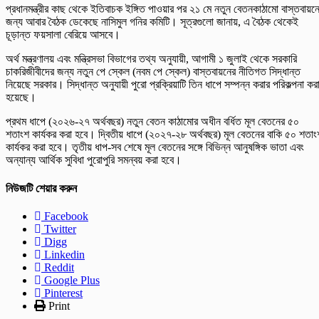
প্রধানমন্ত্রীর কাছ থেকে ইতিবাচক ইঙ্গিত পাওয়ার পর ২১ মে নতুন বেতনকাঠামো বাস্তবায়ন
জন্য আবার বৈঠক ডেকেছে নাসিমুল গনির কমিটি। সূত্রগুলো জানায়, এ বৈঠক থেকেই
চূড়ান্ত ফয়সালা বেরিয়ে আসবে।
অর্থ মন্ত্রণালয় এবং মন্ত্রিসভা বিভাগের তথ্য অনুযায়ী, আগামী ১ জুলাই থেকে সরকারি
চাকরিজীবীদের জন্য নতুন পে স্কেল (নবম পে স্কেল) বাস্তবায়নের নীতিগত সিদ্ধান্ত
নিয়েছে সরকার। সিদ্ধান্ত অনুযায়ী পুরো প্রক্রিয়াটি তিন ধাপে সম্পন্ন করার পরিকল্পনা কর
হয়েছে।
প্রথম ধাপে (২০২৬-২৭ অর্থবছর) নতুন বেতন কাঠামোর অধীন বর্ধিত মূল বেতনের ৫০
শতাংশ কার্যকর করা হবে। দ্বিতীয় ধাপে (২০২৭-২৮ অর্থবছর) মূল বেতনের বাকি ৫০ শতাং
কার্যকর করা হবে। তৃতীয় ধাপ-সব শেষে মূল বেতনের সঙ্গে বিভিন্ন আনুষঙ্গিক ভাতা এবং
অন্যান্য আর্থিক সুবিধা পুরোপুরি সমন্বয় করা হবে।
নিউজটি শেয়ার করুন
Facebook
Twitter
Digg
Linkedin
Reddit
Google Plus
Pinterest
Print