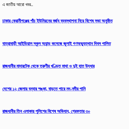
এ জাতীয় আরো খবর..
ঢাকার কেরানীগঞ্জের পাঁচ ইউনিয়নের বর্জ্য ব্যবস্থাপনা নিয়ে বিশেষ সভা অনুষ্ঠিত
যাত্রাবাড়ী আইডিয়াল স্কুল অ্যান্ড কলেজে জুলাই গণঅভ্যুত্থান দিবস পালিত
রাজধানীর মাদারটেক থেকে তরুণীর খণ্ডিত মাথা ও দুই হাত উদ্ধার
দেশের ১২ জেলায় বন্যার শঙ্কা, বাড়তে পারে নদ-নদীর পানি
রাজধানীর তিন এলাকায় পুলিশের বিশেষ অভিযান, গ্রেফতার ৩০