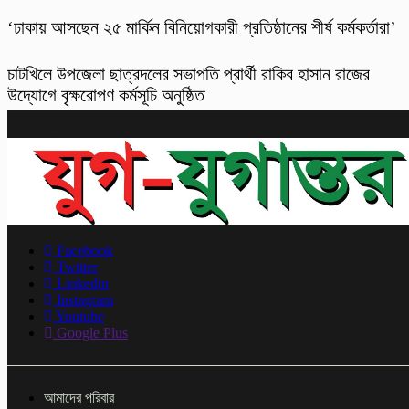
‘ঢাকায় আসছেন ২৫ মার্কিন বিনিয়োগকারী প্রতিষ্ঠানের শীর্ষ কর্মকর্তারা’
চাটখিলে উপজেলা ছাত্রদলের সভাপতি প্রার্থী রাকিব হাসান রাজের
উদ্যোগে বৃক্ষরোপণ কর্মসূচি অনুষ্ঠিত
Facebook
Twitter
Linkedin
Instagram
Youtube
Google Plus
আমাদের পরিবার