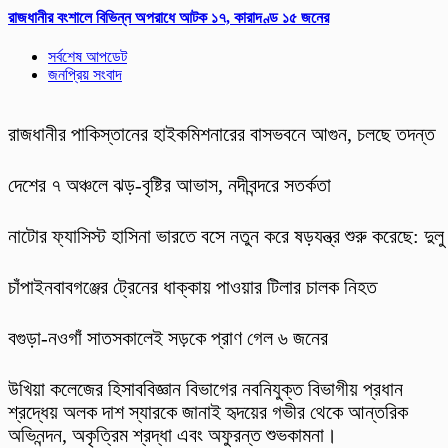
রাজধানীর বংশালে বিভিন্ন অপরাধে আটক ১৭, কারাদণ্ড ১৫ জনের
সর্বশেষ আপডেট
জনপ্রিয় সংবাদ
রাজধানীর পাকিস্তানের হাইকমিশনারের বাসভবনে আগুন, চলছে তদন্ত
দেশের ৭ অঞ্চলে ঝড়-বৃষ্টির আভাস, নদীবন্দরে সতর্কতা
নাটোর ফ্যাসিস্ট হাসিনা ভারতে বসে নতুন করে ষড়যন্ত্র শুরু করেছে: দুলু
চাঁপাইনবাবগঞ্জের ট্রেনের ধাক্কায় পাওয়ার টিলার চালক নিহত
বগুড়া-নওগাঁ সাতসকালেই সড়কে প্রাণ গেল ৬ জনের
উখিয়া কলেজের হিসাববিজ্ঞান বিভাগের নবনিযুক্ত বিভাগীয় প্রধান
শ্রদ্ধেয় অলক দাশ স্যারকে জানাই হৃদয়ের গভীর থেকে আন্তরিক
অভিনন্দন, অকৃত্রিম শ্রদ্ধা এবং অফুরন্ত শুভকামনা।