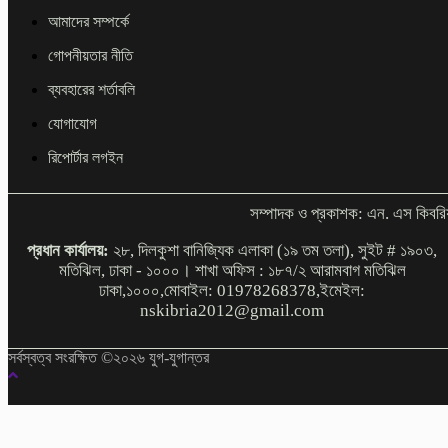
আমাদের সম্পর্কে
গোপনীয়তার নীতি
ব্যবহারের শর্তাবলি
যোগাযোগ
রিপোর্টার লগইন
সম্পাদক ও প্রকাশক: এন. এস কিবরি
প্রধান কার্যালয়:
২৮, দিলকুশা বানিজ্যিক এলাকা (১৯ তম তলা), সুইট # ১৯০৩,
মতিঝিল, ঢাকা - ১০০০। শাখা অফিস : ১৮৭/২ আরামবাগ মতিঝিল
ঢাকা,১০০০,মোবাইল: 01978268378,ইমেইল:
nskibria2012@gmail.com
সর্বস্বত্ব সংরক্ষিত ©২০২৬ যুগ-যুগান্তর