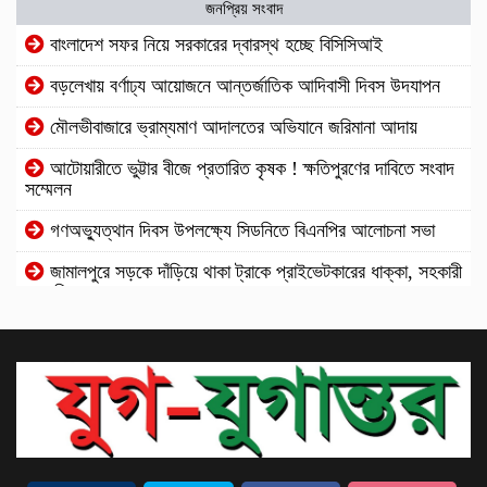
জনপ্রিয় সংবাদ
বাংলাদেশ সফর নিয়ে সরকারের দ্বারস্থ হচ্ছে বিসিসিআই
বড়লেখায় বর্ণাঢ্য আয়োজনে আন্তর্জাতিক আদিবাসী দিবস উদযাপন
মৌলভীবাজারে ভ্রাম্যমাণ আদালতের অভিযানে জরিমানা আদায়
আটোয়ারীতে ভুট্টার বীজে প্রতারিত কৃষক ! ক্ষতিপুরণের দাবিতে সংবাদ
সম্মেলন
গণঅভ্যুত্থান দিবস উপলক্ষ্যে সিডনিতে বিএনপির আলোচনা সভা
জামালপুরে সড়কে দাঁড়িয়ে থাকা ট্রাকে প্রাইভেটকারের ধাক্কা, সহকারী
জজ নিহত
সৌদি আরবে কারখানায় অগ্নিকাণ্ডে ১৬ বাংলাদেশি নিহত, ১৩ জনই
নওগাঁর
হরমুজ খুললে পরমাণু ইস্যুতে ইরানকে ছাড় দিতে প্রস্তুত ট্রাম্প
এসএসসি ও সমমানের ফল প্রকাশ, পাসের হার ৬২.২৫
ঠাকুরগাঁওয়ে মেয়াদোত্তীর্ণ ফিড বিক্রির অভিযোগ, ম্যানেজারকে