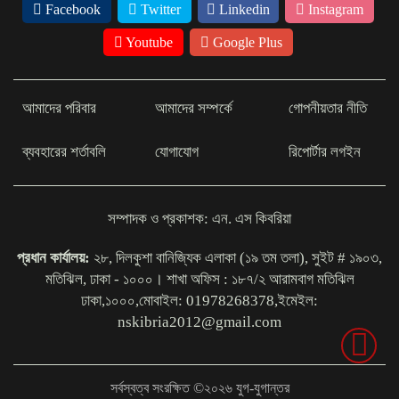
জরিমানা
Facebook
Twitter
Linkedin
Instagram
Youtube
Google Plus
আমাদের পরিবার
আমাদের সম্পর্কে
গোপনীয়তার নীতি
ব্যবহারের শর্তাবলি
যোগাযোগ
রিপোর্টার লগইন
সম্পাদক ও প্রকাশক: এন. এস কিবরিয়া
প্রধান কার্যালয়:
২৮, দিলকুশা বানিজ্যিক এলাকা (১৯ তম তলা), সুইট # ১৯০৩,
মতিঝিল, ঢাকা - ১০০০। শাখা অফিস : ১৮৭/২ আরামবাগ মতিঝিল
ঢাকা,১০০০,মোবাইল: 01978268378,ইমেইল:
nskibria2012@gmail.com
সর্বস্বত্ব সংরক্ষিত ©২০২৬ যুগ-যুগান্তর