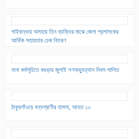
গাইবান্ধায় অসহায় তিন ব্যক্তির মাঝে জেলা প্রশাসকের
আর্থিক সহায়তার চেক বিতরণ
নানা কর্মসূচিতে বগুড়ায় জুলাই গণঅভ্যুত্থান দিবস পালিত
ঠাকুরগাঁওয়ে বন্যপ্রাণীর হামলা, আহত ১০