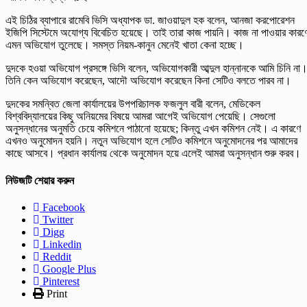
এই চিঠির ব্যাপারে রামেবি ভিসি অধ্যাপক ডা. জাওয়াদুল হক বলেন, আনজা করপোরেশন
ইজিপি সিস্টেমে অযোগ্য বিবেচিত হয়েছে। তাই তারা কাজ পায়নি। কাজ না পাওয়ার কারণ
এমন অভিযোগ তুলেছে। সমস্ত নিয়ম-কানুন মেনেই খাতা কেনা হচ্ছে।
দুদকে হওয়া অভিযোগ প্রসঙ্গে ভিসি বলেন, অভিযোগকারী আব্দুল হান্নানকে আমি চিনি না
তিনি কেন অভিযোগ করেছেন, আদৌ অভিযোগ করেছেন কিনা সেটিও বলতে পারব না।
দুদকের সমন্বিত জেলা কার্যালয়ের উপপরিচালক ফজলুল বারী বলেন, মেডিকেল
বিশ্ববিদ্যালয়ের কিছু অনিয়মের বিষয়ে আমরা আগেই অভিযোগ পেয়েছি। সেগুলো
অনুসন্ধানের অনুমতি চেয়ে কমিশনে পাঠানো হয়েছে; কিন্তু এখন কমিশন নেই। এ কারণে
এখনও অনুমোদন হয়নি। নতুন অভিযোগ হলে সেটিও কমিশনে অনুমোদনের পর আমাদের
কাছে আসবে। প্রধান কার্যালয় থেকে অনুমোদন হয়ে এলেই আমরা অনুসন্ধান শুরু করব।
নিউজটি শেয়ার করুন
Facebook
Twitter
Digg
Linkedin
Reddit
Google Plus
Pinterest
Print