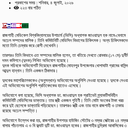
প্রকাশের সময় : শনিবার, ৪ জুলাই, ২০২৬
২২৩ বার পঠিত
২৫০
রাজশাহী মেডিকেল বিশ্ববিদ্যালয়ের উপাচার্য (ভিসি) অধ্যাপক জাওয়াদুল হক নামে-বেনামে
অঢেল সম্পদের মালিক। তিনি কমিউনিটি মেডিসিন বিভাগের চিকিৎসক। অন্য চিকিৎসকদে
মতো তিনি চেম্বার করে রোগী দেখেননি।
তারপরও তিনি কিভাবে এত সম্পদের মালিক হলেন, তা খতিয়ে দেখতে রোববার (১৭ মে) দুর্নী
দমন কমিশনে (দুদক) লিখিত অভিযোগ হয়েছে।
দুদক সচিবকে অভিযোগটি দিয়েছেন রাজশাহীর মোহনপুর উপজেলার ধোপাঘাটা গ্রামের বাসিন্দ
আব্দুল হান্নান। তিনি একজন ঠিকাদার।
দুদকের মহাপরিচালককেও (অনুসন্ধান) অভিযোগের অনুলিপি দেওয়া হয়েছে। দুদকে দেওয়
এই অভিযোগের অনুলিপি প্রতিবেদকের হাতেও এসেছে।
অভিযোগে বলা হয়েছে, ভিসি অধ্যাপক ডা. জাওয়াদুল হক প্রাইভেট প্র্যাকটিসবিহীন
কমিউনিটি মেডিসিনের ডাক্তার। তার স্ত্রী একজন গৃহিণী। তিনি মোটা অংকের টাকা খরচ
করে দুই ছেলেকে ডাক্তারি পড়িয়েছেন। তারপরও স্ত্রী এবং তার নামে রাজশাহী ও ঢাকায়
রয়েছে অঢেল সম্পত্তি।
অভিযোগে উল্লেখ করা হয়, রাজশাহীর উপশহর হাউজিং স্টেটের ৩ নম্বর সেক্টরের ২৪ নম্বর
বাসায় পাঁচতলায় এ ও বি ফ্ল্যাট দুটি ডা. জাওয়াদুল হকের। রাজশাহীর চন্দ্রিমা আবাসিকের ৩