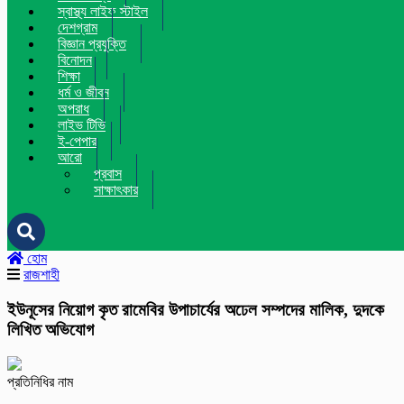
স্বাস্থ্য লাইফ স্টাইল
দেশগ্রাম
বিজ্ঞান প্রযুক্তি
বিনোদন
শিক্ষা
ধর্ম ও জীবন
অপরাধ
লাইভ টিভি
ই-পেপার
আরো
প্রবাস
সাক্ষাৎকার
হোম
রাজশাহী
ইউনূসের নিয়োগ কৃত রামেবির উপাচার্যের অঢেল সম্পদের মালিক, দুদকে
লিখিত অভিযোগ
প্রতিনিধির নাম