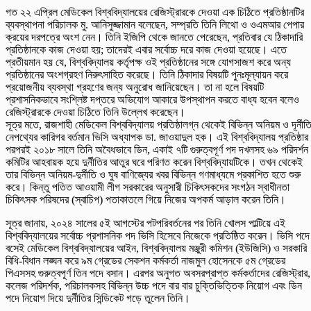
গত ২২ এপ্রিল মেডিকেল বিশ্ববিদ্যালয়ের রেজিস্ট্রারকে দেওয়া এক চিঠিতে প্রতিষ্ঠানটির
ব্যবস্থাপনা পরিচালক মু. আনিসুজ্জামান বলেছেন, সম্প্রতি তিনি লিথো ও ওএমআর পেপার
ক্রয়ের দরপত্রে অংশ নেন। তিনি ইজিপি থেকে জানতে পেরেছেন, প্রতিবার যে ঠিকাদারি
প্রতিষ্ঠানকে কাজ দেওয়া হয়; তাদেরই এবার সর্বোচ্চ দরে কাজ দেওয়া হয়েছে। এতে
প্রতীয়মান হয় যে, বিশ্ববিদ্যালয় কর্তৃপক্ষ ওই প্রতিষ্ঠানের সঙ্গে যোগসাজশ করে অন্য
প্রতিষ্ঠানের অংশগ্রহণ নিরুৎসাহিত করেছে। তিনি ঠিকাদার বিষয়টি পুনঃমূল্যায়ন করে
প্রয়োজনীয় ব্যবস্থা গ্রহণের জন্য অনুরোধ জানিয়েছেন। তা না হলে বিষয়টি
প্রশাসনিকভাবে সংশ্লিষ্ট দপ্তরে অভিযোগ আকারে উপস্থাপন করতে বাধ্য হবেন বলেও
রেজিস্ট্রারকে দেওয়া চিঠিতে তিনি উল্লেখ করেছেন।
সূত্র মতে, রাজশাহী মেডিকেল বিশ্ববিদ্যালয় প্রতিষ্ঠালগ্ন থেকেই বিভিন্ন অনিয়ম ও দূর্নীত
নেপথ্যের কারিগর বর্তমান ভিসি অধ্যাপক ডা. জাওয়াদুল হক। এই বিশ্ববিদ্যালয় প্রতিষ্ঠার
পরপরই ২০১৮ সালে তিনি অবৈধভাবে ডিন, একাই ৭টি গুরুত্বপূর্ণ পদ দখলসহ ৬৯ পরিদর্শন
কমিটির আহবায়ক হয়ে দুর্নীতির আতুর ঘরে পরিণত করেন বিশ্ববিদ্যায়টিকে। তখন থেকেই
তার বিভিন্ন অনিয়ম-দুর্নীতি ও ঘুষ বাণিজ্যের খবর বিভিন্ন গণমাধ্যমে প্রকাশিত হতে শুরু
করে। কিন্তু পতিত আওয়ামী লীগ সরকারের অনুসারী চিকিৎসকদের সংগঠন স্বাধীনতা
চিকিৎসক পরিষদের (স্বাচিপ) পতাকাতলে গিয়ে নিজের অপকর্ম আড়াল করেন তিনি।
সূত্র জানায়, ২০২৪ সালের ৫ই আগস্টের পটপরিবর্তনের পর তিনি খোলস পাল্টিয়ে এই
বিশ্ববিদ্যালয়ের সর্বোচ্চ প্রশাসনিক পদ ভিসি হিসেবে নিজেকে প্রতিষ্ঠিত করেন। ভিসি পদে
বসেই মেডিকেল বিশ্ববিদ্যালয়ের আইন, বিশ্ববিদ্যালয় মঞ্জুরী কমিশন (ইউজিসি) ও সরকারি
বিধি-বিধান লঙ্ঘন করে ৯ম গ্রেডের সেকশন কর্মকর্তা নাজমুল হোসেনকে ৫ম গ্রেডের
পিএসসহ গুরুত্বপূর্ণ তিন পদে বসান। এরপর অনুগত অবসরপ্রাপ্ত কর্মকর্তাদের রেজিস্ট্রার,
কলেজ পরিদর্শক, পরিচালকসহ বিভিন্ন উচ্চ পদে বার বার চুক্তিভিত্তিক নিয়োগ এবং ডিন
পদে নিয়োগ দিয়ে দুর্নীতির সিন্ডিকেট গড়ে তুলেন তিনি।