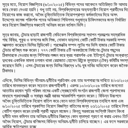
সূত্র মতে, নিয়োগ বিজ্ঞপ্তির (৬/১০/২০২৫) বিভিন্ন পদের আবেদনে অতিরিক্ত ফি আদায়
করে ফেরত দেওয়া হয়নি। শুধু তাই নয়, বিশ্ববিদ্যালয়ের অভ্যন্তরীণ নিয়োগ প্রার্থীদের দি
নিয়োগের কাজ করানো, অবৈধ চুক্তিভিত্তিক নিয়োগপ্রাপ্ত কর্মকর্তাদের দিয়ে অসৎ
উদ্দেশ্যে কলেজ পরিদর্শক পদের অভিজ্ঞতা শিথিলসহ শুধুমাত্র চিকিৎসকদের জন্য নির্ধারিত
করে নিয়োগ বিজ্ঞপ্তির শুরুতেই অনিয়ম করেন বর্তমান ভিসি।
সূত্র জানায়, টেন্ডার ছাড়াই রাজশাহী মেডিকেল বিশ্ববিদ্যালয় স্থাপন প্রকল্পের সহস্রাধিক
গাছ বিক্রি, পুকুর ও ফসলের জমি লিজ, দোকান ভাড়াসহ কোটি কোটি টাকার সরকারি সম্পদ
আত্মসাত করেছেন ভিসির সিন্ডিকেট। প্রজেক্টের সম্পদ লুটের পর ভিসি হাজার কোটি টাকার
টেন্ডার বাণিজ্য শুরু করেন। ৭৭৭ কোটি টাকার ৫টি অবকাঠামো নির্মাণের টেন্ডার পছন্দের
ঠিকাদারকে দেওয়ার জন্য পিপিআর লঙ্ঘন করে ক্রয় পরামর্শক এবং ইতিপূর্বে টেন্ডার সংক্রান্
দুদকের একাধিক মামলা চলমান থাকা রেয়াজাত হোসেন রিটুকে মূল্যায়ন (টেক) কমিটির সদস্
করেছেন ভিসি। এসব টেন্ডারের জন্য ভিসির বিরুদ্ধে ৯% ঘুষ দাবির অভিযোগ করেন জনৈক
ঠিকাদার।
এদিকে, ভিসির বিভিন্ন অীনয়ম-দুর্নীতির প্রতিবাদ এবং তার অপসারণের দাবিতে ৪/০৩/২০২
তারিখে মানববন্ধন করেন সচেতন রাজশাহীবাসী। এরপর ১০/০৩/২০২৬ তারিখে জননেতা
আতাউর রহমান স্মৃতি পরিষদ নামের একটি স্বেচ্ছাসেবি সংগঠন রাজশাহী জেলা প্রশাসকের
মাধ্যমে প্রধানমন্ত্রী ও স্বাস্থ্য মন্ত্রী বরাবর স্মারকলিপি প্রদান করেন। বিভিন্ন উচ্চপদে
অবৈধ চুক্তিভিত্তিক নিয়োগ বাতিল করে বেতন ভাতা বিশ্ববিদ্যালয়ের তহবিলে জমা এবং
৬/১০/২০২৫ তারিখে প্রকাশিত নিয়োগ বিজ্ঞপ্তি বাতিলের জন্য ২৩/১১/২০২৫ তারিখে লিগ
নোটিশ প্রদান করেন চাকরী প্রার্থী আব্দুল মাজেদ। কিন্তু সরকারের সংশ্লিষ্ট বিভাগ কিংবা
দুর্নীতি দমন কমিশন তার অনিয়ম-দুর্নীতির বিরুদ্ধে কোন ব্যবস্থা গ্রহণ না করায় এখনও তিন
অবৈধ নিয়োগ, টেন্ডার বাণিজসহ বিভিন্ন অনিয়ম-দুর্নীতি চালিয়ে যাচ্ছেন। এর ফলে সরকারে
আর্থিক ক্ষতিগ্রস্ত হচ্ছে