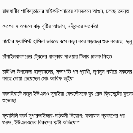
রাজধানীর পাকিস্তানের হাইকমিশনারের বাসভবনে আগুন, চলছে তদন্ত
দেশের ৭ অঞ্চলে ঝড়-বৃষ্টির আভাস, নদীবন্দরে সতর্কতা
নাটোর ফ্যাসিস্ট হাসিনা ভারতে বসে নতুন করে ষড়যন্ত্র শুরু করেছে: দুলু
চাঁপাইনবাবগঞ্জের ট্রেনের ধাক্কায় পাওয়ার টিলার চালক নিহত
চাটখিল উপজেলা ছাত্রদলের, সভাপতি পদ প্রার্থী, তৃণমূল পর্যায়ে সকলের
কাছে দোয়া চেয়েছেন মোঃ আরিফ ভূইঁয়া
কানাইঘাটে নতুন ইউএনও সুমাইয়া ফেরদৌসকে যুব রেড ক্রিসেন্টের ফুলে
শুভেচ্ছা
ফ্যামিলি কার্ড সুপারভাইজার-মাঠকর্মী নিয়োগ: ফলাফল প্রকাশের পর
গুঞ্জন, ইউএনওদের বিরুদ্ধে পাল্টা অভিযোগ