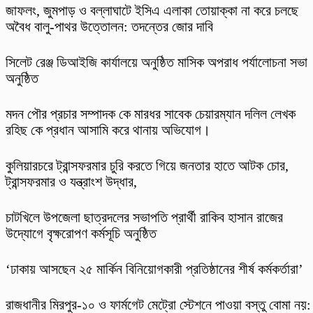
​জাফলং, জুমপাড় ও বল্লাঘাটে ইসিএ এলাকা তোয়াক্কা না করে চলছে
অবৈধ বালু-পাথর উত্তোলন: তদন্তের জোর দাবি
‎সিলেট রেঞ্জ ডিআইজি কার্যালয়ে অনুষ্ঠিত মাসিক অপরাধ পর্যালোচনা সভা
অনুষ্ঠিত
মদন পৌর প্রচার সম্পাদক কে মারধর সাবেক চেয়ারম্যান দলিল লেখক
রহিছ কে প্রধান আসামি করে থানায় অভিযোগ।
কুলিয়ারচরে ট্রান্সফরমার চুরি করতে গিয়ে জনতার হাতে আটক চোর,
ট্রান্সফরমার ও যন্ত্রাংশ উদ্ধার,
চাটখিলে উপজেলা ছাত্রদলের সভাপতি প্রার্থী রাকিব হাসান রাজের
উদ্যোগে বৃক্ষরোপণ কর্মসূচি অনুষ্ঠিত
‘ঢাকায় আসছেন ২৫ মার্কিন বিনিয়োগকারী প্রতিষ্ঠানের শীর্ষ কর্মকর্তারা’
রাজধানীর মিরপুর-১০ ও ফার্মগেট মেট্রো স্টেশনে পাওয়া বস্তু বোমা নয়: