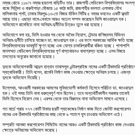
নম্বর রোডে ১১৮/৭ নম্বর ছয়তলা বাড়িটিও তার। রাজশাহী মেডিকেল বিশ্ববিদ্যালয় সংলগ্
বাজে সিলিন্দা ও বারুইপাড়া মৌজায় ১৫ কাঠা জমি, রাজশাহীর বনলতা এলাকায় যৌথ
মালিকানায় প্লট, ঢাকার মিরপুর-১৩-তে বিজয় র্যাকিন সিটির ৫ নম্বর ভবনেও একটি ফ্ল্যাট
আছে তার। এছাড়া নামে-বেনামে আরও অঢেল সম্পদ করেছেন ভিসি জাওয়াদুল হক।
অভিযোগে রামেবিতে নানা অনিয়ম-দুর্নীতির চিত্রও তুলে ধরা হয়েছে।
অভিযোগে বলা হয়, ভিসি হওয়ার পর থেকে অবৈধ নিয়োগ, টেন্ডার বাণিজ্যসহ বিভিন্ন
অনিয়ম-দুর্নীতি চালিয়ে যাচ্ছেন ডা. জাওয়াদুল হক। এর ফলে সরকারের আর্থিক ক্ষতি হচ্ছ
বিশ্ববিদ্যালয়ের ভাবমূর্তি ক্ষুণ্ণ হচ্ছে এবং যোগ্য চাকরিপ্রার্থীরা বঞ্চিত হচ্ছে। পাশাপাশি
মানসম্মত মেডিকেল বিশ্ববিদ্যালয়ের পূর্ণ বাস্তবায়নও বাধাগ্রস্ত হচ্ছে। এসব বিষয়ে
তদন্তের অনুরোধ জানানো হয়েছে।
দুদকে অভিযোগকারী আব্দুল হান্নান তাবাসসুম এন্টারপ্রাইজ নামের একটি ঠিকাদারি প্রতিষ্ঠান
স্বত্বাধিকারী। তিনি বলেন, রামেবি নির্মাণ কাজ দেওয়ার ক্ষেত্রে অনিয়ম চলছে। এজন্য
দুদকে অভিযোগ দিয়েছি।
উল্লেখ্য, আওয়ামী সরকারের আমলের সুবিধাভোগী কর্মকর্তা হিসেবে পরিচিত ডা. জাওয়াদুল
হক। ওই সময় তিনি নানা গুরুত্বপূর্ণ পদে ছিলেন। তবে অন্তর্বর্তীকালীন সরকার তাকেই
ভিসি হিসেবে নিয়োগ দেয়। এরপর থেকে তার বিরুদ্ধে নানা অভিযোগ সামনে এসেছে।
গত মার্চে প্রায় ৭৭৭ কোটি টাকার ছয়টি প্যাকেজের নির্মাণ কাজ দিতে জেনিট করপোরেশন
নামের এক ঠিকাদারি প্রতিষ্ঠানের কাছ থেকে ৯ শতাংশ ঘুস চাওয়ার অভিযোগ ওঠে।
সম্প্রতি আনজা করপোরেশন লিমিটেড নামের আরও একটি ঠিকাদারি প্রতিষ্ঠান কাজ দেওয়ার
ক্ষেত্রে অনিয়মের অভিযোগ করেছে।