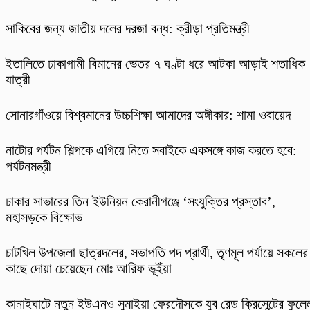
সাকিবের জন্য জাতীয় দলের দরজা বন্ধ: ক্রীড়া প্রতিমন্ত্রী
ইতালিতে ঢাকাগামী বিমানের ভেতর ৭ ঘণ্টা ধরে আটকা আড়াই শতাধিক
যাত্রী
সোনারগাঁওয়ে বিশ্বমানের উচ্চশিক্ষা আমাদের অঙ্গীকার: শামা ওবায়েদ
নাটোর পর্যটন শিল্পকে এগিয়ে নিতে সবাইকে একসঙ্গে কাজ করতে হবে:
পর্যটনমন্ত্রী
ঢাকার সাভারের তিন ইউনিয়ন কেরানীগঞ্জে ‘সংযুক্তির প্রস্তাব’,
মহাসড়কে বিক্ষোভ
চাটখিল উপজেলা ছাত্রদলের, সভাপতি পদ প্রার্থী, তৃণমূল পর্যায়ে সকলের
কাছে দোয়া চেয়েছেন মোঃ আরিফ ভূইঁয়া
কানাইঘাটে নতুন ইউএনও সুমাইয়া ফেরদৌসকে যুব রেড ক্রিসেন্টের ফুলে