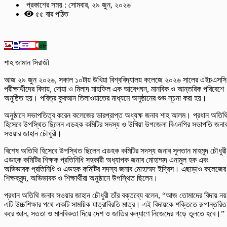
প্রকাশের সময় : সোমবার, ২৯ জুন, ২০২৬
৫৫ বার পঠিত
৬৮
শাহ জামান সিরাজী
আজ ২৯ জুন ২০২৬, সকাল ১০টায় উখিয়া বিশ্ববিদ্যালয় কলেজে ২০২৬ সালের এইচএসসি
পরীক্ষার্থীদের বিদায়, দোয়া ও মিলাদ মাহফিল এক আবেগঘন, মানবিক ও আন্তরিক পরিবেশে
অনুষ্ঠিত হয়। পবিত্র কুরআন তিলাওয়াতের মাধ্যমে অনুষ্ঠানের শুভ সূচনা করা হয়।
অনুষ্ঠানে সভাপতিত্ব করেন কলেজের ভারপ্রাপ্ত অধ্যক্ষ জনাব শাহ আলম। প্রধান অতিথ
হিসেবে উপস্থিত ছিলেন এডহক কমিটির সদস্য ও উখিয়া উপজেলা বিএনপির সভাপতি জনা
সওয়ার জাহান চৌধুরী।
বিশেষ অতিথি হিসেবে উপস্থিত ছিলেন এডহক কমিটির সদস্য জনাব সুলতান মাহমুদ চৌধুরী
এডহক কমিটির শিক্ষক প্রতিনিধি সহকারী অধ্যাপক জনাব মোহাম্মদ এনামুল হক এবং
অভিভাবক প্রতিনিধি ও এডহক কমিটির সদস্য জনাব মোহাম্মদ ইদ্রিস। এছাড়াও কলেজের
শিক্ষকবৃন্দ, অভিভাবক ও শিক্ষার্থীরা অনুষ্ঠানে উপস্থিত ছিলেন।
প্রধান অতিথি জনাব সওয়ার জাহান চৌধুরী তাঁর বক্তব্যে বলেন, “আজ তোমাদের বিদায় নয়
এটি উচ্চশিক্ষার পথে একটি সাময়িক যাত্রাবিরতি মাত্র। এই বিদায়কে শক্তিতে রূপান্তরিত
করে জ্ঞান, সততা ও মানবিকতা দিয়ে দেশ ও জাতির কল্যাণে নিজেদের গড়ে তুলতে হবে।”