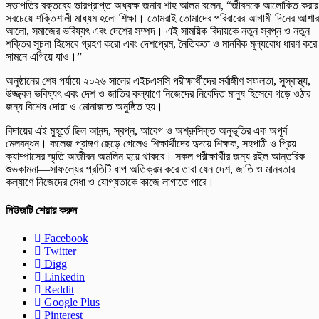
সভাপতির বক্তব্যে ভারপ্রাপ্ত অধ্যক্ষ জনাব শাহ আলম বলেন, “জীবনকে আলোকিত করার
সবচেয়ে শক্তিশালী মাধ্যম হলো শিক্ষা। তোমরাই তোমাদের পরিবারের আগামী দিনের আশার
আলো, সমাজের ভবিষ্যৎ এবং দেশের সম্পদ। এই সাময়িক বিদায়কে নতুন স্বপ্ন ও নতুন
শক্তির সূচনা হিসেবে গ্রহণ করো এবং দেশপ্রেম, নৈতিকতা ও মানবিক মূল্যবোধ ধারণ করে
সামনে এগিয়ে যাও।”
অনুষ্ঠানের শেষ পর্যায়ে ২০২৬ সালের এইচএসসি পরীক্ষার্থীদের সর্বাঙ্গীণ সফলতা, সুস্বাস্থ্য,
উজ্জ্বল ভবিষ্যৎ এবং দেশ ও জাতির কল্যাণে নিজেদের নিবেদিত মানুষ হিসেবে গড়ে ওঠার
জন্য বিশেষ দোয়া ও মোনাজাত অনুষ্ঠিত হয়।
বিদায়ের এই মুহূর্তে ছিল আনন্দ, স্বপ্ন, আবেগ ও অশ্রুসিক্ত অনুভূতির এক অপূর্ব
মেলবন্ধন। কলেজ প্রাঙ্গণ ছেড়ে গেলেও শিক্ষার্থীদের হৃদয়ে শিক্ষক, সহপাঠী ও প্রিয়
ক্যাম্পাসের স্মৃতি আজীবন অমলিন হয়ে থাকবে। সকল পরীক্ষার্থীর জন্য রইল আন্তরিক
শুভকামনা—সাফল্যের প্রতিটি ধাপ অতিক্রম করে তারা যেন দেশ, জাতি ও মানবতার
কল্যাণে নিজেদের মেধা ও যোগ্যতাকে কাজে লাগাতে পারে।
নিউজটি শেয়ার করুন
Facebook
Twitter
Digg
Linkedin
Reddit
Google Plus
Pinterest