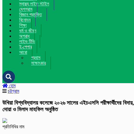
স্বাস্থ্য লাইফ স্টাইল
দেশগ্রাম
বিজ্ঞান প্রযুক্তি
বিনোদন
শিক্ষা
ধর্ম ও জীবন
অপরাধ
লাইভ টিভি
ই-পেপার
আরো
প্রবাস
সাক্ষাৎকার
হোম
চট্টগ্রাম
উখিয়া বিশ্ববিদ্যালয় কলেজে ২০২৬ সালের এইচএসসি পরীক্ষার্থীদের বিদায়,
দোয়া ও মিলাদ মাহফিল অনুষ্ঠিত
প্রতিনিধির নাম