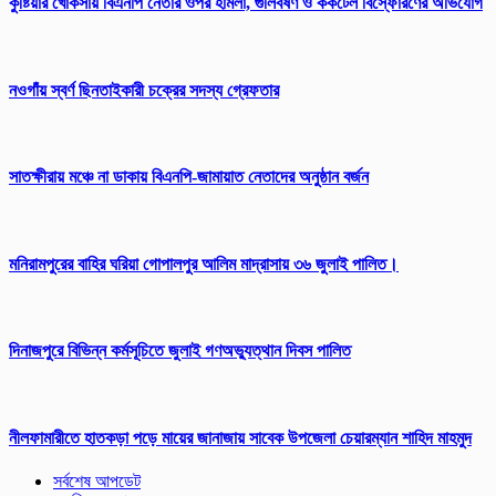
​কুষ্টিয়ার খোকসায় বিএনপি নেতার ওপর হামলা, গুলিবর্ষণ ও ককটেল বিস্ফোরণের অভিযোগ
নওগাঁয় স্বর্ণ ছিনতাইকারী চক্রের সদস্য গ্রেফতার
সাতক্ষীরায় মঞ্চে না ডাকায় বিএনপি-জামায়াত নেতাদের অনুষ্ঠান বর্জন
মনিরামপুরের বাহির ঘরিয়া গোপালপুর আলিম মাদ্রাসায় ৩৬ জুলাই পালিত।
দিনাজপুরে বিভিন্ন কর্মসূচিতে জুলাই গণঅভ্যুত্থান দিবস পালিত
নীলফামারীতে হাতকড়া পড়ে মায়ের জানাজায় সাবেক উপজেলা চেয়ারম্যান শাহিদ মাহমুদ
সর্বশেষ আপডেট