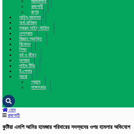
ময়মনসিংহ
রাজশাহী
রংপুর
আইন-আদালত
অর্থ-বানিজ্য
স্বাস্থ্য লাইফ স্টাইল
দেশগ্রাম
বিজ্ঞান প্রযুক্তি
বিনোদন
শিক্ষা
ধর্ম ও জীবন
অপরাধ
লাইভ টিভি
ই-পেপার
আরো
প্রবাস
সাক্ষাৎকার
হোম
রাজশাহী
কুষ্টিয়া এমপি আমির হামজার পরিবারের সদস্যদের ওপর হামলার অভিযোগ