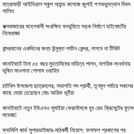
যাত্রাবাড়ী আইডিয়াল স্কুল অ্যান্ড কলেজে জুলাই গণঅভ্যুত্থান দিবস
পালিত
কক্সবাজারের মহেশখালী সংরক্ষিত বনভূমিতে সড়ক নির্মাণে হাইকোর্টের
নিষেধাজ্ঞা
বান্দরবানের একদিনের জন্য উন্মুক্ত পর্যটন কেন্দ্র, লাগবে না টিকিট
কানাইঘাটে টানা ৫৫ বছর মুহতামিমের দায়িত্ব পালন, নাগরিক সংবর্ধনায়
ভূষিত মাওলানা গোলাম ওয়াহিদ
চাটখিল উপজেলা ছাত্রদলের, সভাপতি পদ প্রার্থী, তৃণমূল পর্যায়ে সকলের
কাছে দোয়া চেয়েছেন মোঃ আরিফ ভূইঁয়া
কানাইঘাটে নতুন ইউএনও সুমাইয়া ফেরদৌসকে যুব রেড ক্রিসেন্টের ফুলে
শুভেচ্ছা
ফ্যামিলি কার্ড সুপারভাইজার-মাঠকর্মী নিয়োগ: ফলাফল প্রকাশের পর