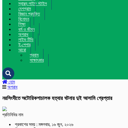
স্বাস্থ্য লাইফ স্টাইল
দেশগ্রাম
বিজ্ঞান প্রযুক্তি
বিনোদন
শিক্ষা
ধর্ম ও জীবন
অপরাধ
লাইভ টিভি
ই-পেপার
আরো
প্রবাস
সাক্ষাৎকার
হোম
অপরাধ
নরসিংদীতে অটোরিকশাচালক হত্যার ঘটনায় দুই আসামি গ্রেপ্তার
প্রতিনিধির নাম
প্রকাশের সময় : মঙ্গলবার, ১৬ জুন, ২০২৬