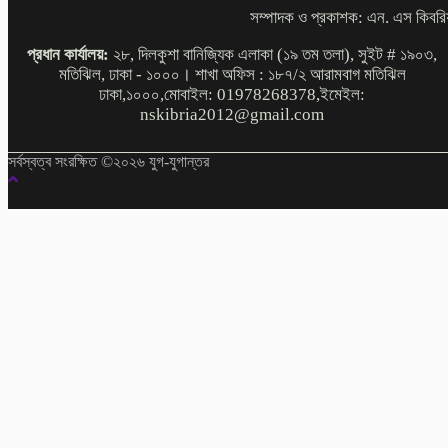
সম্পাদক ও প্রকাশক: এন. এস কিবরি
প্রধান কার্যালয়:
২৮, দিলকুশা বানিজ্যিক এলাকা (১৯ তম তলা), সুইট # ১৯০৩,
মতিঝিল, ঢাকা - ১০০০। শাখা অফিস : ১৮৭/২ আরামবাগ মতিঝিল
ঢাকা,১০০০,মোবাইল: 01978268378,ইমেইল:
nskibria2012@gmail.com
সর্বস্বত্ব সংরক্ষিত ©২০২৬ যুগ-যুগান্তর