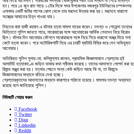
আর ফিরে আসেননি। পরিবারের সদস্যরা খোঁজাখুঁজির পরও তার সন্ধান না পেয়ে উদ্বিগ্ন
হন। পরে ১৪ জুন রাত সাড়ে ১২টার দিকে সদর উপজেলার নজরপুর ইউনিয়নের চম্পকনগর
এলাকার একটি জমির পাশের ঝোপ থেকে তার মরদেহ উদ্ধার করা হয়। মরদেহে ধারালো
অস্ত্রের আঘাতের চিহ্ন পাওয়া যায়।
নিহতের বাবা হাজী রহমান এ ঘটনায় হত্যা মামলা দায়ের করেন। তদন্ত ও গোয়েন্দা তথ্যের
ভিত্তিতে পুলিশ জানতে পারে, সারোয়ারের সঙ্গে আনোয়ারের আর্থিক লেনদেন নিয়ে বিরোধ
ছিল। ঘটনার দিন আনোয়ার কৌশলে সারোয়ারকে সঙ্গে নিয়ে গিয়ে ধারালো অস্ত্র দিয়ে গলা
কেটে হত্যা করেন। পরে অটোরিকশাটি নিয়ে এর চারটি ব্যাটারি বিক্রি করে দেন অভিযুক্ত
আনোয়ার।
অতিরিক্ত পুলিশ সুপার মো. কলিমুল্লাহ জানান, প্রাথমিক জিজ্ঞাসাবাদে গ্রেপ্তার দুই
আসামিই হত্যাকাণ্ডে জড়িত থাকার কথা স্বীকার করেছে। তাদের আদালতে সোপর্দ করা হ
রিমান্ড মঞ্জুর করা হয়। হত্যার পেছনে অন্য কেউ জড়িত আছে কি না, তা রিমান্ডে
জিজ্ঞাসাবাদের মাধ্যমে খতিয়ে দেখা হচ্ছে।
গ্রেপ্তারকৃতদের আদালতের মাধ্যমে কারাগারে পাঠানো হয়েছে। মামলার তদন্ত অব্যাহত
রয়েছে বলে জানিয়েছে পুলিশ।
নিউজটি শেয়ার করুন
Facebook
Twitter
Digg
Linkedin
Reddit