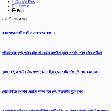
Google Plus
Pinterest
Print
এ জাতীয় আরো খবর..
কবরস্থানের মাটি ভরাট ও মেরামতের কাজ ।
শরীয়তপুরের কুপ্রস্তাবে রাজি না হওয়ায় তরুণীকে চুরির অপবাদ, গাছে বেঁধে নির্যাতন
ব্রাহ্মণবাড়িয়া খাটের নিচে গর্তে লুকানো ছিল ২৬৪ কেজি গাঁজা, উদ্ধার করল র‍্যাব
নোয়াখালীতে বিএনপি নেতাকে লক্ষ্য করে গুলি, সহযোগীর বুকে বিদ্ধ
কক্সবাজারের দরিয়ানগরে প্যারাসেইলিংয়ে পর্যটক নিহতের মামলার প্রধান আসামি গ্রেফতার