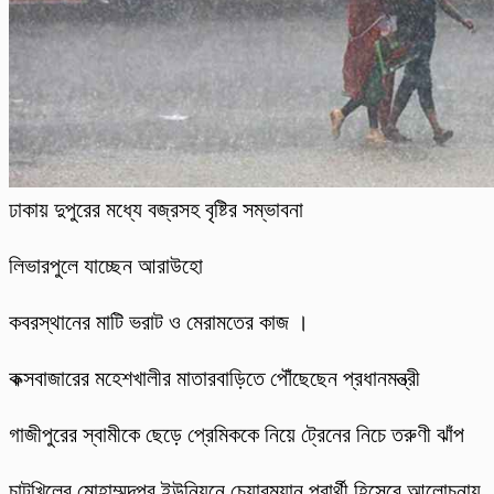
ঢাকায় দুপুরের মধ্যে বজ্রসহ বৃষ্টির সম্ভাবনা
লিভারপুলে যাচ্ছেন আরাউহো
কবরস্থানের মাটি ভরাট ও মেরামতের কাজ ।
কক্সবাজারের মহেশখালীর মাতারবাড়িতে পৌঁছেছেন প্রধানমন্ত্রী
গাজীপুরের স্বামীকে ছেড়ে প্রেমিককে নিয়ে ট্রেনের নিচে তরুণী ঝাঁপ
চাটখিলের মোহাম্মদপুর ইউনিয়নে চেয়ারম্যান প্রার্থী হিসেবে আলোচনায়