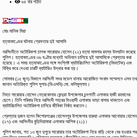
৬৫ বার পঠিত
৭৯
মোঃ মানিক মিয়া
হত্যাকাণ্ডের ঘটনায় গ্রেফতার দুই আসামি
নরসিংদীতে অটোরিকশা চালক সারোয়ার হোসেন (২২) হত্যা মামলার রহস্য উদঘাটন করেছে
পুলিশ। হত্যাকাণ্ডের ৩৬ ঘণ্টার মধ্যেই অভিযান চালিয়ে দুই আসামিকে গ্রেপ্তার করা
হয়েছে। এ সময় হত্যাকাণ্ডের সঙ্গে সংশ্লিষ্ট ব্যাটারিচালিত অটোরিকশা (বিভাটেক) এবং
বিক্রি করে দেওয়া চারটি ব্যাটারিও উদ্ধার করা হয়।
সোমবার (১৫ জুন) বিকালে নরসিংদী সদর মডেল থানায় আয়োজিত সংবাদ সম্মেলনে এসব তথ
জানান অতিরিক্ত পুলিশ সুপার (ডিএসবি) মো. কলিমুল্লাহ।
নিহত সারোয়ার হোসেন নেত্রকোনার কেন্দুয়া উপজেলার চন্দগাতী এলাকার হাজী রহমানের
ছেলে। তিনি পরিবার নিয়ে নরসিংদী শহরের টাওয়াদী এলাকায় ভাড়া বাসায় থাকতেন এবং
ব্যাটারিচালিত অটোরিকশা চালিয়ে জীবিকা নির্বাহ করতেন।
গ্রেপ্তার দুজন হলেন কিশোরগঞ্জের হোসেনপুর উপজেলার হারুয়া এলাকার আনোয়ার হোসেন
(২৭) এবং নরসিংদীর বুড়িদিয়ামারা এলাকার আশিক (২১)।
পুলিশ জানায়, গত ১৩ জুন দুপুরে সারোয়ার তার অটোরিকশা নিয়ে বাড়ি থেকে বের হওয়ার পর