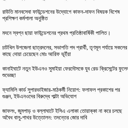
রাউতি মানবসেবা ফাউন্ডেশনের উদ্যোগে কাফন-দাফন বিষয়ক বিশেষ
প্রশিক্ষণ কর্মশালা অনুষ্ঠিত
মদনে স্বপ্ন ছায়া ফাউন্ডেশনের প্রথম প্রতিষ্ঠাবার্ষিকী পালিত।
চাটখিল উপজেলা ছাত্রদলের, সভাপতি পদ প্রার্থী, তৃণমূল পর্যায়ে সকলের
কাছে দোয়া চেয়েছেন মোঃ আরিফ ভূইঁয়া
কানাইঘাটে নতুন ইউএনও সুমাইয়া ফেরদৌসকে যুব রেড ক্রিসেন্টের ফুলে
শুভেচ্ছা
ফ্যামিলি কার্ড সুপারভাইজার-মাঠকর্মী নিয়োগ: ফলাফল প্রকাশের পর
গুঞ্জন, ইউএনওদের বিরুদ্ধে পাল্টা অভিযোগ
​জাফলং, জুমপাড় ও বল্লাঘাটে ইসিএ এলাকা তোয়াক্কা না করে চলছে
অবৈধ বালু-পাথর উত্তোলন: তদন্তের জোর দাবি