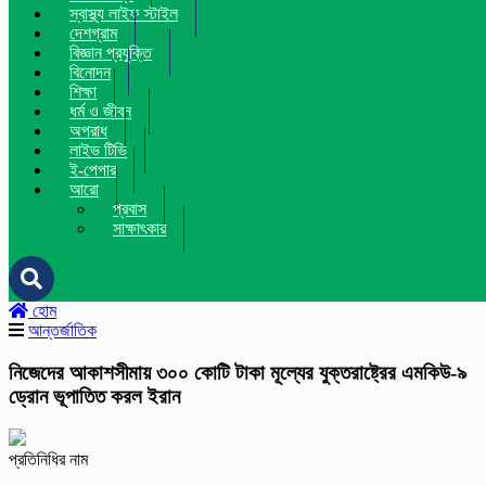
স্বাস্থ্য লাইফ স্টাইল
দেশগ্রাম
বিজ্ঞান প্রযুক্তি
বিনোদন
শিক্ষা
ধর্ম ও জীবন
অপরাধ
লাইভ টিভি
ই-পেপার
আরো
প্রবাস
সাক্ষাৎকার
হোম
আন্তর্জাতিক
নিজেদের আকাশসীমায় ৩০০ কোটি টাকা মূল্যের যুক্তরাষ্ট্রের এমকিউ-৯
ড্রোন ভূপাতিত করল ইরান
প্রতিনিধির নাম