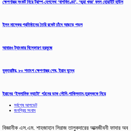
ক্ষেপণাস্ত্র সংকট নিয়ে ট্রাম্প-হেগসেথ ‘বাগবিতণ্ডা’, ‘ভুয়া খবর’ বলল হোয়াইট হাউস
ইলন মাস্কের প্রতিষ্ঠানের তৈরি রকেট চাঁদে আছড়ে পড়ল
আবারও ট্যাংকার বিস্ফোরণ হরমুজে
যুক্তরাষ্ট্র, ৮০ শতাংশ ক্ষেপণাস্ত্র শেষ, ইরান যুদ্ধে
ইরানের ‘ইসলামিক ন্যাটো’ গঠনের ডাক সৌদি-পাকিস্তান-তুরস্ককে নিয়ে
সর্বশেষ আপডেট
জনপ্রিয় সংবাদ
বিজ্ঞানীক এস.এম. শাহজাহান সিরাজ তালুকদারের আত্মজীবনী ফাদার অব