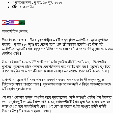
প্রকাশের সময় : বুধবার, ১০ জুন, ২০২৬
৮৫ বার পঠিত
১০৩
আন্তর্জাতিক ডেস্ক:
ইরান নিজেদের আকাশসীমায় যুক্তরাষ্ট্রের একটি অত্যাধুনিক এমকিউ-৯ ড্রোন ভূপাতিত
করেছে। বুধবার (১০ জুন) দুই দেশের মধ্যে পাল্টাপাল্টি হামলার মধ্যেই এই ঘটনা ঘটে।
এমকিউ-৯ ড্রোনটির বাজারমূল্য ৩০ মিলিয়ন ডলারেরও বেশি যা বাংলাদেশি মুদ্রায় সাড়ে ৩০
কোটিরও বেশি।
ইরানের ইসলামিক রেভোলিউশনারি গার্ড কর্পস (আইআরজিসি) জানিয়েছে, দক্ষিণাঞ্চলীয়
বুশেহের প্রদেশের জামে এলাকায় ড্রোনটি লক্ষ্য করে আঘাত হানা হয়। ড্রোনটি ভূপাতিত
করতে আধুনিক আকাশ প্রতিরক্ষা ব্যবস্থা ব্যবহার করা হয়েছে বলেও দাবি করেছে তারা।
এমকিউ-৯ ড্রোন দীর্ঘ সময় আকাশে অবস্থান করতে সক্ষম এবং নির্দিষ্ট লক্ষ্যবস্তুতে
নিখুঁতভাবে হামলা চালাতে পারে। যুক্তরাষ্ট্র সাধারণত নজরদারি ও নির্ভুল আক্রমণের কাজে
এই ড্রোন ব্যবহার করে।
এর আগে সোমবার হরমুজ প্রণালির কাছে যুক্তরাষ্ট্রের একটি অ্যাপাচি হেলিকপ্টার বিধ্বস্ত
হয়। প্রেসিডেন্ট ডোনাল্ড ট্রাম্প দাবি করেন, হেলিকপ্টারটি ইরান ভূপাতিত করেছে এবং এর
জবাব দেওয়া হবে বলে হুঁশিয়ারি দেন। ওই ঘোষণার কয়েক ঘণ্টার মধ্যেই মার্কিন বাহিনী
ইরানের উপকূলীয় অঞ্চলে হামলা চালায়।