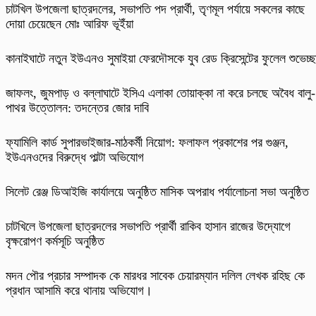
চাটখিল উপজেলা ছাত্রদলের, সভাপতি পদ প্রার্থী, তৃণমূল পর্যায়ে সকলের কাছে
দোয়া চেয়েছেন মোঃ আরিফ ভূইঁয়া
কানাইঘাটে নতুন ইউএনও সুমাইয়া ফেরদৌসকে যুব রেড ক্রিসেন্টের ফুলেল শুভেচ্ছ
​জাফলং, জুমপাড় ও বল্লাঘাটে ইসিএ এলাকা তোয়াক্কা না করে চলছে অবৈধ বালু-
পাথর উত্তোলন: তদন্তের জোর দাবি
ফ্যামিলি কার্ড সুপারভাইজার-মাঠকর্মী নিয়োগ: ফলাফল প্রকাশের পর গুঞ্জন,
ইউএনওদের বিরুদ্ধে পাল্টা অভিযোগ
‎সিলেট রেঞ্জ ডিআইজি কার্যালয়ে অনুষ্ঠিত মাসিক অপরাধ পর্যালোচনা সভা অনুষ্ঠিত
চাটখিলে উপজেলা ছাত্রদলের সভাপতি প্রার্থী রাকিব হাসান রাজের উদ্যোগে
বৃক্ষরোপণ কর্মসূচি অনুষ্ঠিত
মদন পৌর প্রচার সম্পাদক কে মারধর সাবেক চেয়ারম্যান দলিল লেখক রহিছ কে
প্রধান আসামি করে থানায় অভিযোগ।