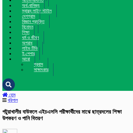
আইন-আদালত
অর্থ-বানিজ্য
স্বাস্থ্য লাইফ স্টাইল
দেশগ্রাম
বিজ্ঞান প্রযুক্তি
বিনোদন
শিক্ষা
ধর্ম ও জীবন
অপরাধ
লাইভ টিভি
ই-পেপার
আরো
প্রবাস
সাক্ষাৎকার
হোম
বরিশাল
পটুয়াখালীর বাউফলে এইচএসসি পরীক্ষার্থীদের মাঝে ছাত্রদলের শিক্ষা
উপকরণ ও পানি বিতরণ