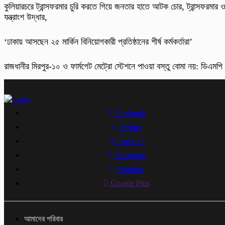
কুলিয়ারচরে ট্রান্সফরমার চুরি করতে গিয়ে জনতার হাতে আটক চোর, ট্রান্সফরমার 
যন্ত্রাংশ উদ্ধার,
‘ঢাকায় আসছেন ২৫ মার্কিন বিনিয়োগকারী প্রতিষ্ঠানের শীর্ষ কর্মকর্তারা’
রাজধানীর মিরপুর-১০ ও ফার্মগেট মেট্রো স্টেশনে পাওয়া বস্তু বোমা নয়: ডিএমপি
Facebook
Twitter
Linkedin
Instagram
Youtube
Google Plus
আমাদের পরিবার