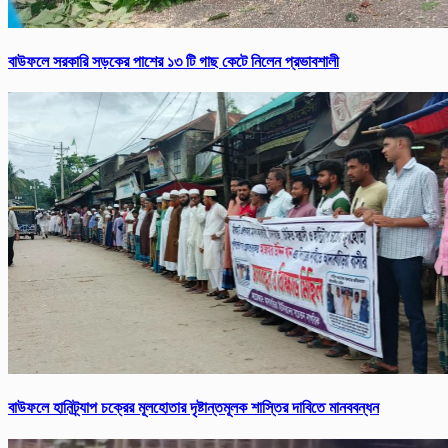
বাউফলে সরকারি সড়কের পাশের ১৩ টি গাছ কেটে নিলেন প্রভাবশালী
বাউফলে হানিট্র্যাপ চক্রের মূলহোতার দৃষ্টান্তমূলক শাস্তির দাবিতে মানববন্ধন