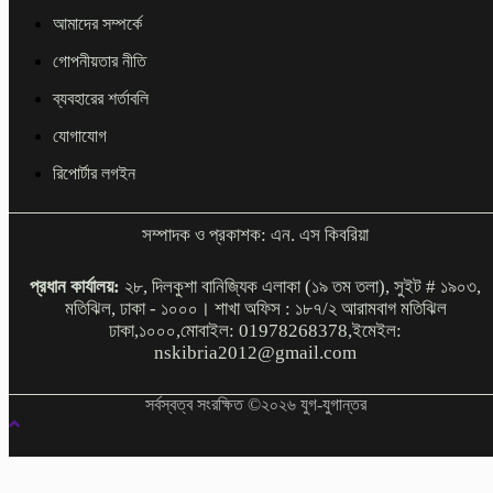
আমাদের সম্পর্কে
গোপনীয়তার নীতি
ব্যবহারের শর্তাবলি
যোগাযোগ
রিপোর্টার লগইন
সম্পাদক ও প্রকাশক: এন. এস কিবরিয়া
প্রধান কার্যালয়:
২৮, দিলকুশা বানিজ্যিক এলাকা (১৯ তম তলা), সুইট # ১৯০৩,
মতিঝিল, ঢাকা - ১০০০। শাখা অফিস : ১৮৭/২ আরামবাগ মতিঝিল
ঢাকা,১০০০,মোবাইল: 01978268378,ইমেইল:
nskibria2012@gmail.com
সর্বস্বত্ব সংরক্ষিত ©২০২৬ যুগ-যুগান্তর