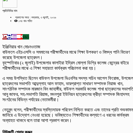
প্রতিনিধির নাম
প্রকাশের সময় : শুক্রবার, ৩ জুলাই, ২০২৬
১৭৪ বার পঠিত
১৯১
ইঞ্জিনিয়ার খান মোঃনওতাজ
বাউফলে এইচএসসি ও সমমানের পরীক্ষার্থীদের মাঝে শিক্ষা উপকরণ ও বিশুদ্ধ পানি বিতরণ
করেছে উপজেলা ছাত্রদল।
বৃহস্পতিবার (২ জুলাই) উপজেলার কালাইয়া ইদ্রিস মোল্লা ডিগ্রি কলেজ কেন্দ্রের বাইরে
পরীক্ষার্থীদের মাঝে এ শিক্ষা সহায়তা কার্যক্রম পরিচালনা করা হয়।
এ সময় উপস্থিত ছিলেন বাউফল উপজেলা বিএনপির সদস্য সচিব আপেল ফিরোজ, উপজেল
ছাত্রদলের সভাপতি আব্দুল্লাহ আল ফাহাদ, ভারপ্রাপ্ত সাধারণ সম্পাদক নিয়াজ খান,
সাংগঠনিক সম্পাদক মারজান বিন জাহাঙ্গীর, বাউফল সরকারি কলেজ শাখা ছাত্রদলের সভাপত
আবু জাফর, সহ-সভাপতি রিয়াজ, মদনপুরা ইউনিয়ন ছাত্রদলের ক্রীড়া সম্পাদক জিহাদসহ
সংগঠনের বিভিন্ন পর্যায়ের নেতাকর্মীরা।
নেতৃবৃন্দ বলেন, পরীক্ষার্থীদের স্বস্তিদায়ক পরিবেশ নিশ্চিত করতে এবং তাদের প্রতি শুভকামন
জানিয়ে এ উদ্যোগ নেওয়া হয়েছে। ভবিষ্যতেও শিক্ষার্থীদের কল্যাণে এ ধরনের কার্যক্রম
অব্যাহত থাকবে বলে তারা আশা প্রকাশ করেন।
নিউজটি শেয়ার করুন