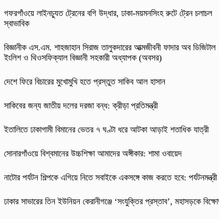
গফরগাঁওয়ে লাইনচ্যুত ট্রেনের বগি উদ্ধার, ঢাকা-ময়মনসিংহ রুটে ট্রেন চলাচল
স্বাভাবিক
বিজ্ঞানীক এস.এম. শাহজাহান সিরাজ তালুকদারের আত্মজীবনী ফাদার অব ডিজিটাল
ইংলিশ ও থিওসফিক্যাল বিজ্ঞানী সহকারী অধ্যাপক (অবসর)
দেশে ফিরে বিচারের মুখোমুখি হতে প্রস্তুত সাকিব আল হাসান
সাকিবের জন্য জাতীয় দলের দরজা বন্ধ: ক্রীড়া প্রতিমন্ত্রী
ইতালিতে ঢাকাগামী বিমানের ভেতর ৭ ঘণ্টা ধরে আটকা আড়াই শতাধিক যাত্রী
সোনারগাঁওয়ে বিশ্বমানের উচ্চশিক্ষা আমাদের অঙ্গীকার: শামা ওবায়েদ
নাটোর পর্যটন শিল্পকে এগিয়ে নিতে সবাইকে একসঙ্গে কাজ করতে হবে: পর্যটনমন্ত্রী
ঢাকার সাভারের তিন ইউনিয়ন কেরানীগঞ্জে ‘সংযুক্তির প্রস্তাব’, মহাসড়কে বিক্ষ