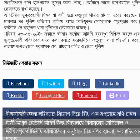
সংকটাপন্ন বলে হাসপাতাল সূত্রে জানা গেছে। বর্তমানে তাকে হাসপাতালে পুলি
হেফাজতে রাখা হয়েছে।
এ ঘটনায় ভুক্তভোগী শিশুর মা বাদী হয়ে ফতুল্লা থানায় মামলা দায়ের করেছেন
মামলার পর পুলিশ অভিযান চালিয়ে অপর অভিযুক্ত সোহেলকে গ্রেপ্তার করে
বর্তমানে সে ফতুল্লা থানা পুলিশের হেফাজতে রয়েছে।
শনিবার ২৩-০৫-২৬ইং সকালে ঘটনার সর্বোচ্চ আইনি ব্যবস্থা নিশ্চিত করতে এব
ভুক্তভোগী পরিবারের সাথে কথা বলতে সরেজমিনে ফতুল্লা থানা পরিদর্শন করে
নারায়ণগঞ্জের জেলা প্রশাসক মো. রায়হান কবির ও জেলা পুলিশ
নিউজটি শেয়ার করুন
Facebook
Twitter
Digg
Linkedin
Reddit
Google Plus
Pinterest
Print
এ জাতীয় আরো খবর..
নীলফামারী জেলা পরিষদের নিয়োগ নিয়ে রিট, এক সপ্তাহে নথি চাইল
অ্যাটর্নি জেনারেলের কার্যালয়
হাজী আবুল হোসেন আদর্শ উচ্চ বিদ্যালয়ে বিনামূল্যে মেডিকেল ও
ফিজিওথেরাপি হেলথ ক্যাম্প
শরীয়তপুর জাজিরায় জামায়াতের অনুষ্ঠানে বিএনপির হামলা, সাংবাদিককে
মারধর