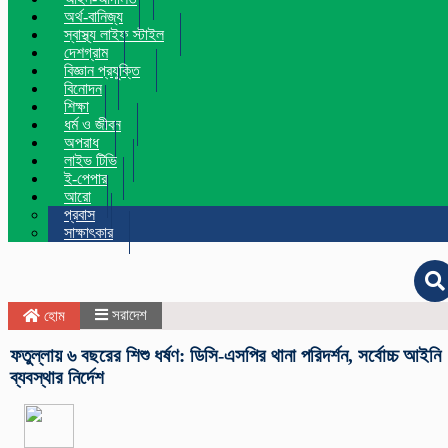
অর্থ-বানিজ্য
স্বাস্থ্য লাইফ স্টাইল
দেশগ্রাম
বিজ্ঞান প্রযুক্তি
বিনোদন
শিক্ষা
ধর্ম ও জীবন
অপরাধ
লাইভ টিভি
ই-পেপার
আরো
প্রবাস
সাক্ষাৎকার
সরাদেশ
হোম
ফতুল্লায় ৬ বছরের শিশু ধর্ষণ: ডিসি-এসপির থানা পরিদর্শন, সর্বোচ্চ আইনি
ব্যবস্থার নির্দেশ