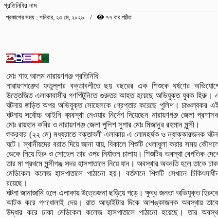
প্রতিনিধির নাম
প্রকাশের সময় : শনিবার, ২৩ মে, ২০২৬
৭৭ বার পঠিত
৯৬
মোঃ শাহ আলম নারায়ণগঞ্জ প্রতিনিধি
নারায়ণগঞ্জেথ ফতুল্লার বক্তাবলীতে ছয় বছরের এক শিশুকে ধর্ষণের অভিযোগ
উত্তেজিত এলাকাবাসীর গণপিটুনিতে গুরুতর আহত হয়েছে অভিযুক্ত যুবক হিরু। 
ঘটনায় জড়িত অপর অভিযুক্ত সোহেলকে গ্রেপ্তার করেছে পুলিশ। চাঞ্চল্যকর এ
ঘটনায় সর্বোচ্চ আইনি ব্যবস্থা নেওয়ার নির্দেশ দিয়েছেন নারায়ণগঞ্জ জেলা প্রশাস
মোঃ রায়হান কবির ও নারায়ণগঞ্জ জেলা পুলিশ সুপার মোঃ মিজানুর রহমান মুন্সী।
শুক্রবার (২২ মে) মধ্যরাতে বক্তাবলী এলাকায় এ লোমহর্ষক ও ন্যাক্কারজনক ঘটন
ঘটে। স্থানীয়দের বরাত দিয়ে জানা যায়, বিকালে শিশুটি খেলাধুলা করার সময় কৌশল
ডেকে নিয়ে হিরু ও সোহেল তার ওপর নির্যাতন চালায়। শিশুটির অবস্থা বেগতিক দেখ
তার মা প্রথমে মুন্সীগঞ্জ সদর হাসপাতালে নিয়ে যান। অবস্থার অবনতি হলে তাকে ঢাক
মেডিকেল কলেজ হাসপাতালে পাঠানো হয়। বর্তমানে শিশুটি সেখানে চিকিৎসাধী
রয়েছে।
ঘটনা জানাজানি হলে এলাকায় উত্তেজনা ছড়িয়ে পড়ে। ক্ষুব্ধ জনতা অভিযুক্ত হিরুক
আটক করে গণধোলাই দেয়। রাত আড়াইটার দিকে আশঙ্কাজনক অবস্থায় তাক
উদ্ধার করে ঢাকা মেডিকেল কলেজ হাসপাতালে পাঠানো হয়েছে। তার অবস্থ