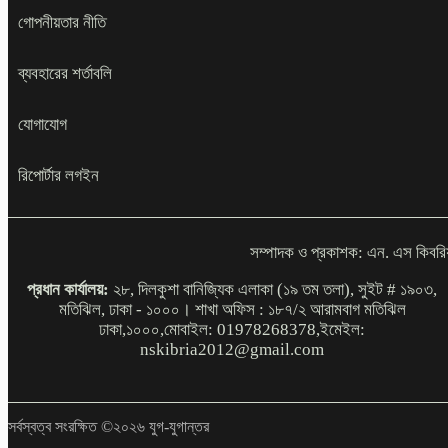
বিনামূল্যে মেডিকেল ও ফিজিওথেরাপি হেলথ ক্যাম্প
যন্ত্রাংশ উদ্ধার,
গোপনীয়তার নীতি
জাতীয় বিশ্ববিদ্যালয় সার্কভুক্ত দেশের
ব্যবহারের শর্তাবলি
শিক্ষার্থীদের স্কলারশিপ দেবে
যোগাযোগ
রিপোর্টার লগইন
মদন পৌর প্রচার সম্পাদক কে মারধর সাবেক
চেয়ারম্যান দলিল লেখক রহিছ কে প্রধান
আসামি করে থানায় অভিযোগ।
সম্পাদক ও প্রকাশক: এন. এস কিবরি
প্রধান কার্যালয়:
২৮, দিলকুশা বানিজ্যিক এলাকা (১৯ তম তলা), সুইট # ১৯০৩,
মতিঝিল, ঢাকা - ১০০০। শাখা অফিস : ১৮৭/২ আরামবাগ মতিঝিল
ঢাকা,১০০০,মোবাইল: 01978268378,ইমেইল:
nskibria2012@gmail.com
‘ঢাকায় আসছেন ২৫ মার্কিন বিনিয়োগকারী
সর্বস্বত্ব সংরক্ষিত ©২০২৬ যুগ-যুগান্তর
প্রতিষ্ঠানের শীর্ষ কর্মকর্তারা’