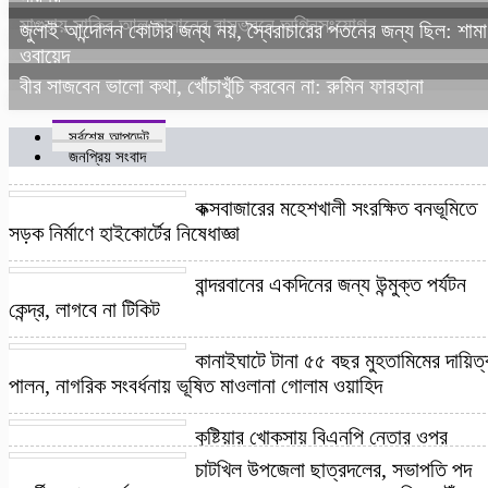
মাগুরায় সাকিব আল হাসানের বাসভবনে অগ্নিসংযোগ
জুলাই আন্দোলন কোটার জন্য নয়, স্বৈরাচারের পতনের জন্য ছিল: শামা
ওবায়েদ
বীর সাজবেন ভালো কথা, খোঁচাখুঁচি করবেন না: রুমিন ফারহানা
সর্বশেষ আপডেট
জনপ্রিয় সংবাদ
কক্সবাজারের মহেশখালী সংরক্ষিত বনভূমিতে
সড়ক নির্মাণে হাইকোর্টের নিষেধাজ্ঞা
বান্দরবানের একদিনের জন্য উন্মুক্ত পর্যটন
কেন্দ্র, লাগবে না টিকিট
কানাইঘাটে টানা ৫৫ বছর মুহতামিমের দায়িত্
পালন, নাগরিক সংবর্ধনায় ভূষিত মাওলানা গোলাম ওয়াহিদ
​কুষ্টিয়ার খোকসায় বিএনপি নেতার ওপর
হামলা, গুলিবর্ষণ ও ককটেল বিস্ফোরণের অভিযোগ
চাটখিল উপজেলা ছাত্রদলের, সভাপতি পদ