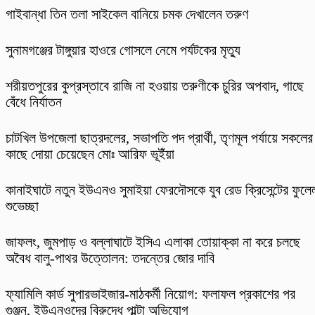
গাইবান্ধা তিন তলা সাইকেল বানিয়ে চমক দেখালেন তরুণ
সুনামগঞ্জের টাঙ্গুয়ার হাওরে গোসলে নেমে পর্যটকের মৃত্যু
শরীয়তপুরের কুপ্রস্তাবে রাজি না হওয়ায় তরুণীকে চুরির অপবাদ, গাছে
বেঁধে নির্যাতন
চাটখিল উপজেলা ছাত্রদলের, সভাপতি পদ প্রার্থী, তৃণমূল পর্যায়ে সকলের
কাছে দোয়া চেয়েছেন মোঃ আরিফ ভূইঁয়া
কানাইঘাটে নতুন ইউএনও সুমাইয়া ফেরদৌসকে যুব রেড ক্রিসেন্টের ফুলে
শুভেচ্ছা
​জাফলং, জুমপাড় ও বল্লাঘাটে ইসিএ এলাকা তোয়াক্কা না করে চলছে
অবৈধ বালু-পাথর উত্তোলন: তদন্তের জোর দাবি
ফ্যামিলি কার্ড সুপারভাইজার-মাঠকর্মী নিয়োগ: ফলাফল প্রকাশের পর
গুঞ্জন, ইউএনওদের বিরুদ্ধে পাল্টা অভিযোগ