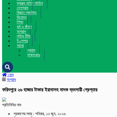
স্বাস্থ্য লাইফ স্টাইল
দেশগ্রাম
বিজ্ঞান প্রযুক্তি
বিনোদন
শিক্ষা
ধর্ম ও জীবন
অপরাধ
লাইভ টিভি
ই-পেপার
আরো
প্রবাস
সাক্ষাৎকার
হোম
অপরাধ
ফরিদপুরে ২৬ হাজার টাকার ইয়াবাসহ মাদক ব্যবসায়ী গ্রেপ্তার
প্রতিনিধির নাম
প্রকাশের সময় : শনিবার, ১৩ জুন, ২০২৬