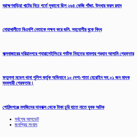
ব্রাহ্মণবাড়িয়া খাটের নিচে গর্তে লুকানো ছিল ২৬৪ কেজি গাঁজা, উদ্ধার করল র‍্যাব
নোয়াখালীতে বিএনপি নেতাকে লক্ষ্য করে গুলি, সহযোগীর বুকে বিদ্ধ
কক্সবাজারের দরিয়ানগরে প্যারাসেইলিংয়ে পর্যটক নিহতের মামলার প্রধান আসামি গ্রেফতার
ফতুল্লা মডেল থানা পুলিশ কর্তৃক অভিযানে ১০ (দশ) পাতা হেরোইন সহ ০১ জন মাদক
ব্যবসায়ী গ্রেফতার।
গোবিন্দগঞ্জে মসজিদের দানবাক্স থেকে টাকা চুরি হাতে নাতে যুবক আটক
সর্বশেষ আপডেট
জনপ্রিয় সংবাদ