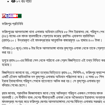
৮৭ বার পঠিত
৯৯
ফরিদপুর প্রতিনিধি
ফরিদপুরের আলফাডাঙ্গা থানা এলাকায় অভিযান চালিয়ে ৮৮ পিস ইয়াবাসহ মো. শরিফুল শেখ
(৪৫) নামের এক মাদক ব্যবসায়ীকে গ্রেপ্তার করেছে র‍্যাপিড এ্যাকশন ব্যাটালিয়ন
(র‍্যাব)-১০। উদ্ধারকৃত এই মাদকদ্রব্যের আনুমানিক বাজারমূল্য ২৬ হাজার ৪০০ টাকা।
শনিবার (১৩ জুন) ভোর ৬ টার দিকে আলফাডাঙ্গা থানার কৃষ্ণপুর এলাকা থেকে তাকে গ্রেপ্ত
করা হয়।
দুপুরে র‍্যাব-১০-এর মিডিয়া সেল থেকে পাঠানো এক প্রেস বিজ্ঞপ্তিতে এই তথ্য নিশ্চিত কর
হয়েছে।
বিজ্ঞপ্তিতে জানানো হয়, গোয়েন্দা তথ্যের ভিত্তিতে র‍্যাব-১০, সিপিসি-৩, ফরিদপুর ক্যাম্প
একটি চৌকস আভিযানিক দল কৃষ্ণপুর এলাকায় অভিযান পরিচালনা করে। এ সময় ৮৮ পিস
ইয়াবা ট্যাবলেটসহ শরিফুল শেখকে হাতেনাতে আটক করা হয়। সে কৃষ্ণপুর এলাকার মৃত
বদিয়ার শেখের ছেলে।
র‍্যাব জানায়, প্রাথমিক জিজ্ঞাসাবাদে জানা গেছে আটককৃত শরিফুল একজন পেশাদার মাদক
ব্যবসায়ী। সে দীর্ঘদিন যাবৎ দেশের সীমান্তবর্তী এলাকা থেকে অবৈধভাবে ইয়াবাসহ অন্যান্
মাদকদ্রব্য সংগ্রহ করে ফরিদপুর জেলার আলফাডাঙ্গাসহ দেশের বিভিন্ন এলাকায় সরবরাহ ও