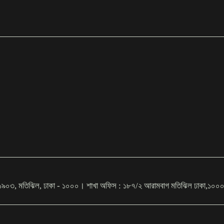
ইট # ১৯০৩, মতিঝিল, ঢাকা - ১০০০। শাখা অফিস : ১৮৭/২ আরামবাগ মতিঝিল ঢ