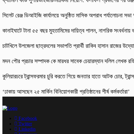
ফ্যামিলি কার্ড সুপারভাইজার-মাঠকর্মী নিয়োগ: ফলাফল প্রকাশের পর গুঞ
‎সিলেট রেঞ্জ ডিআইজি কার্যালয়ে অনুষ্ঠিত মাসিক অপরাধ পর্যালোচনা সভা অ
কানাইঘাটে টানা ৫৫ বছর মুহতামিমের দায়িত্ব পালন, নাগরিক সংবর্ধনায়
চাটখিলে উপজেলা ছাত্রদলের সভাপতি প্রার্থী রাকিব হাসান রাজের উদ্যোগে
মদন পৌর প্রচার সম্পাদক কে মারধর সাবেক চেয়ারম্যান দলিল লেখক র
কুলিয়ারচরে ট্রান্সফরমার চুরি করতে গিয়ে জনতার হাতে আটক চোর, ট্রান্স
‘ঢাকায় আসছেন ২৫ মার্কিন বিনিয়োগকারী প্রতিষ্ঠানের শীর্ষ কর্মকর্তারা’
Facebook
Twitter
Linkedin