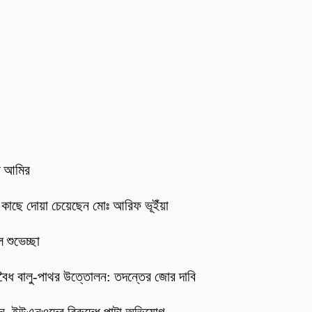
াত আমির
র কাছে দোয়া চেয়েছেন মোঃ আরিফ ভূইঁয়া
 শুভেচ্ছা
বৈধ বালু-পাথর উত্তোলন: তদন্তের জোর দাবি