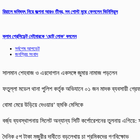
রিয়ালে ভবিষ্যৎ নিয়ে জল্পনা আরও তীব্র, সব পোস্ট মুছে ফেললেন ভিনিসিয়ুস
ক্লাব প্রেসিডেন্ট নেইমারকে ‘ছোট লোক’ বললেন
সর্বশেষ আপডেট
জনপ্রিয় সংবাদ
সালমান শেহবাজ ও এরদোগান একসঙ্গে জুমার নামাজ পড়লেন
ফতুল্লা মডেল থানা পুলিশ কর্তৃক অভিযানে ০১ জন মাদক ব্যবসায়ী গ্রে
বোমা মেরে উড়িয়ে দেওয়ার’ হুমকি মেসিকে
বর্জ্য ব্যবস্থাপনায় সিলেট অন্যান্য সিটি কর্পোরেশনের তুলনায় এগিয়ে: স্
দৈনিক ৫শ টাকা মজুরীর দাবীতে বড়লেখায় চা শ্রমিকদের গণবিক্ষোভ