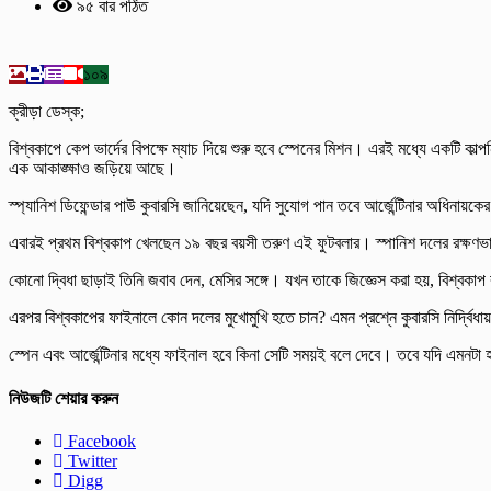
৯৫ বার পঠিত
১০৯
ক্রীড়া ডেস্ক;
বিশ্বকাপে কেপ ভার্দের বিপক্ষে ম্যাচ দিয়ে শুরু হবে স্পেনের মিশন। এরই মধ্যে একট
এক আকাঙ্ক্ষাও জড়িয়ে আছে।
স্প্যানিশ ডিফেন্ডার পাউ কুবারসি জানিয়েছেন, যদি সুযোগ পান তবে আর্জেন্টিনার অধিনায়ক
এবারই প্রথম বিশ্বকাপ খেলছেন ১৯ বছর বয়সী তরুণ এই ফুটবলার। স্পানিশ দলের রক্ষণভাগ স
কোনো দ্বিধা ছাড়াই তিনি জবাব দেন, মেসির সঙ্গে। যখন তাকে জিজ্ঞেস করা হয়, বিশ্
এরপর বিশ্বকাপের ফাইনালে কোন দলের মুখোমুখি হতে চান? এমন প্রশ্নে কুবারসি নির্দ্বিধায় 
স্পেন এবং আর্জেন্টিনার মধ্যে ফাইনাল হবে কিনা সেটি সময়ই বলে দেবে। তবে যদি এমনটা হ
নিউজটি শেয়ার করুন
Facebook
Twitter
Digg