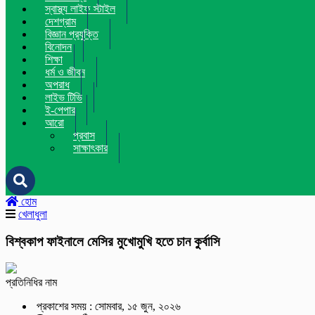
স্বাস্থ্য লাইফ স্টাইল
দেশগ্রাম
বিজ্ঞান প্রযুক্তি
বিনোদন
শিক্ষা
ধর্ম ও জীবন
অপরাধ
লাইভ টিভি
ই-পেপার
আরো
প্রবাস
সাক্ষাৎকার
হোম
খেলাধুলা
বিশ্বকাপ ফাইনালে মেসির মুখোমুখি হতে চান কুর্বাসি
প্রতিনিধির নাম
প্রকাশের সময় : সোমবার, ১৫ জুন, ২০২৬