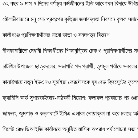
৩২ বছর ৯ মাস ৭ দিনের বর্ণাঢ্য কর্মজীবনের ইতি আবেগঘন বিদায়ে উখিয়
মৌলভীবাজারে মনু সেচ প্রকল্পের কৃত্রিম জলাবদ্ধতা নিরসনে কৃষক সমাব
কালীগঞ্জে প্রশিক্ষণার্থীদের মাঝে ভাতা ও সনদপত্র বিতরণ
নীলফামারীতে মেধাবী শিক্ষার্থীদের শিক্ষাবৃত্তির চেক ও প্রশিক্ষণার্থীদের
চাটখিল উপজেলা ছাত্রদলের, সভাপতি পদ প্রার্থী, তৃণমূল পর্যায়ে সকলে
কানাইঘাটে নতুন ইউএনও সুমাইয়া ফেরদৌসকে যুব রেড ক্রিসেন্টের ফুলেল
ফ্যামিলি কার্ড সুপারভাইজার-মাঠকর্মী নিয়োগ: ফলাফল প্রকাশের পর গুঞ
​জাফলং, জুমপাড় ও বল্লাঘাটে ইসিএ এলাকা তোয়াক্কা না করে চলছে অ
‎সিলেট রেঞ্জ ডিআইজি কার্যালয়ে অনুষ্ঠিত মাসিক অপরাধ পর্যালোচনা সভা অ