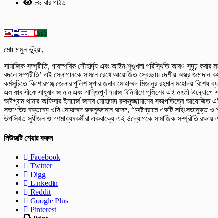
৮৯ বার পঠিত
১১১
মোঃ মামুন ভুঁইয়া,
​সামাজিক সম্প্রীতি, পারস্পরিক সৌহার্দ্য এবং আইন-শৃঙ্খলা পরিস্থিতি আরও সুদৃঢ় করার ল
বদলে সম্প্রীতি’ এই স্লোগানকে সামনে রেখে আয়োজিত স্বেচ্ছায় দেশীয় অস্ত্র জমাদান কর্
​​কর্মসূচিতে কিশোরগঞ্জ জেলার পুলিশ সুপার জনাব মোহাম্মদ মিজানুর রহমান মহোদয় বিশে
এলাকাবাসীকে সাধুবাদ জানান এবং শান্তিপূর্ণ সমাজ বিনির্মাণে পুলিশের এই মহতী উদ্যোগ
অষ্টগ্রাম থানার অফিসার ইনচার্জ জনাব মোহাম্মদ রুকনুজ্জামানের সভাপতিত্বে আয়োজিত এই ক
​সভাপতির বক্তব্যে ওসি মোহাম্মদ রুকনুজ্জামান বলেন, “অষ্টগ্রামে একটি সহিংসতামুক্ত 
​উপস্থিত সুধীজন ও গণমাধ্যমকর্মীরা একবাক্যে এই উদ্যোগকে সামাজিক সম্প্রীতি রক্ষায় 
নিউজটি শেয়ার করুন
Facebook
Twitter
Digg
Linkedin
Reddit
Google Plus
Pinterest