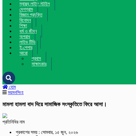
স্বাস্থ্য লাইফ স্টাইল
দেশগ্রাম
বিজ্ঞান প্রযুক্তি
বিনোদন
শিক্ষা
ধর্ম ও জীবন
অপরাধ
লাইভ টিভি
ই-পেপার
আরো
প্রবাস
সাক্ষাৎকার
হোম
ময়মনসিংহ
মামলা হামলা বাদ দিয়ে সামাজিক সংস্কৃতিতে ফিরে আসা।
প্রতিনিধির নাম
প্রকাশের সময় : সোমবার, ১৫ জুন, ২০২৬