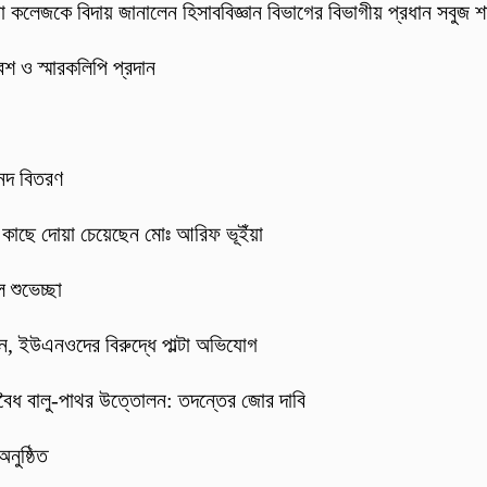
া কলেজকে বিদায় জানালেন হিসাববিজ্ঞান বিভাগের বিভাগীয় প্রধান সবুজ শ
েশ ও স্মারকলিপি প্রদান
 সনদ বিতরণ
র কাছে দোয়া চেয়েছেন মোঃ আরিফ ভূইঁয়া
 শুভেচ্ছা
্জন, ইউএনওদের বিরুদ্ধে পাল্টা অভিযোগ
বৈধ বালু-পাথর উত্তোলন: তদন্তের জোর দাবি
নুষ্ঠিত