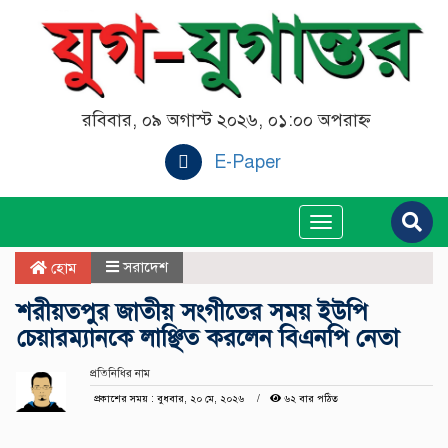
রবিবার, ০৯ অগাস্ট ২০২৬, ০১:০০ অপরাহ্ন
E-Paper
Toggle
navigation
সরাদেশ
হোম
শরীয়তপুর জাতীয় সংগীতের সময় ইউপি
চেয়ারম্যানকে লাঞ্ছিত করলেন বিএনপি নেতা
প্রতিনিধির নাম
প্রকাশের সময় : বুধবার, ২০ মে, ২০২৬
৬২ বার পঠিত