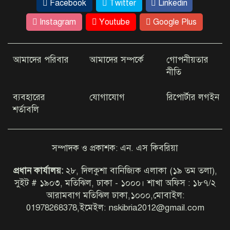
কবরস্থানের মাটি ভরাট ও মেরামতের
Facebook
Twitter
Linkedin
কাজ ।
Instagram
Youtube
Google Plus
আমাদের পরিবার
আমাদের সম্পর্কে
গোপনীয়তার
কক্সবাজারের মহেশখালীর
নীতি
মাতারবাড়িতে পৌঁছেছেন প্রধানমন্ত্রী
ব্যবহারের
যোগাযোগ
রিপোর্টার লগইন
শর্তাবলি
গাজীপুরের স্বামীকে ছেড়ে প্রেমিককে
নিয়ে ট্রেনের নিচে তরুণী ঝাঁপ
সম্পাদক ও প্রকাশক: এন. এস কিবরিয়া
চাটখিলের মোহাম্মদপুর ইউনিয়নে
প্রধান কার্যালয়:
২৮, দিলকুশা বানিজ্যিক এলাকা (১৯ তম তলা),
চেয়ারম্যান প্রার্থী হিসেবে আলোচনায়
সুইট # ১৯০৩, মতিঝিল, ঢাকা - ১০০০। শাখা অফিস : ১৮৭/২
মনির পাটোয়ারী
আরামবাগ মতিঝিল ঢাকা,১০০০,মোবাইল:
01978268378,ইমেইল: nskibria2012@gmail.com