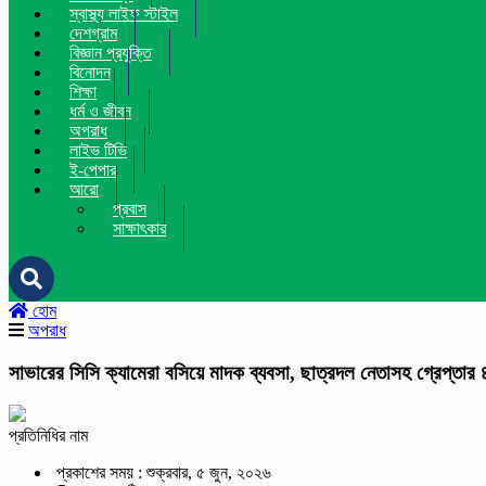
স্বাস্থ্য লাইফ স্টাইল
দেশগ্রাম
বিজ্ঞান প্রযুক্তি
বিনোদন
শিক্ষা
ধর্ম ও জীবন
অপরাধ
লাইভ টিভি
ই-পেপার
আরো
প্রবাস
সাক্ষাৎকার
হোম
অপরাধ
সাভারের সিসি ক্যামেরা বসিয়ে মাদক ব্যবসা, ছাত্রদল নেতাসহ গ্রেপ্তার 
প্রতিনিধির নাম
প্রকাশের সময় : শুক্রবার, ৫ জুন, ২০২৬