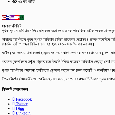
৭৯ বার পঠিত
৯৭
সাভারপ্রতিনিধি
পৃথক স্থানে অভিযান চালিয়ে ছাত্রদল নেতাসহ ৪ মাদক কারবারিকে আটক করেছে মাদকদ্রব্
সাভারের আশুলিয়ায় পৃথক স্থানে অভিযান চালিয়ে ছাত্রদল নেতাসহ ৪ মাদক কারবারিকে আট
মোবাইল সেট ও মাদক বিক্রির নগদ ২৫ হাজার ৯১০ টাকা উদ্ধার করা হয়।
আটককৃতরা হলেন- ঢাকা জেলা ছাত্রদলের সহ-সাধারণ সম্পাদক সাগর হোসেন বাবু, পেশাদার 
গতকাল বৃহস্পতিবার দুপুরে গ্রেফতারের বিষয়টি নিশ্চিত করেছেন অভিযানে নেতৃত্ব দেয়া 
বুধবার আশুলিয়ার ধামসোনা ইউনিয়নের ডেন্ডাবর উত্তরপাড়া মন্ডল কলোনী ও আশুলিয়ার পাথ
উপ-পরিদর্শক (এসআই) মো. জাকির হোসেন বলেন, গোপন সংবাদের ভিত্তিতে পৃথক স্থানে অভ
নিউজটি শেয়ার করুন
Facebook
Twitter
Digg
Linkedin