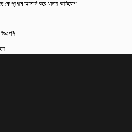
হিছ কে প্রধান আসামি করে থানায় অভিযোগ।
: ডিএমপি
বশে