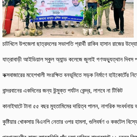
চাটখিলে উপজেলা ছাত্রদলের সভাপতি প্রার্থী রাকিব হাসান রাজের উদ্যোগে
যাত্রাবাড়ী আইডিয়াল স্কুল অ্যান্ড কলেজে জুলাই গণঅভ্যুত্থান দিবস 
কক্সবাজারের মহেশখালী সংরক্ষিত বনভূমিতে সড়ক নির্মাণে হাইকোর্টের নিষে
বান্দরবানের একদিনের জন্য উন্মুক্ত পর্যটন কেন্দ্র, লাগবে না টিকিট
কানাইঘাটে টানা ৫৫ বছর মুহতামিমের দায়িত্ব পালন, নাগরিক সংবর্ধনায়
​কুষ্টিয়ার খোকসায় বিএনপি নেতার ওপর হামলা, গুলিবর্ষণ ও ককটেল বি