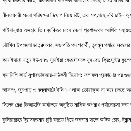
প্রধানমন্ত্রীর কাছে স্মারকলিপি ‎পাঁচ দফা দাবিতে বাগেরহাটে ১১ দলের বিক
নীলফামারী জেলা পরিষদের নিয়োগ নিয়ে রিট, এক সপ্তাহে নথি চাইল অ্যাট
গাইবান্ধায় অসহায় তিন ব্যক্তির মাঝে জেলা প্রশাসকের আর্থিক সহায়
চাটখিল উপজেলা ছাত্রদলের, সভাপতি পদ প্রার্থী, তৃণমূল পর্যায়ে সকলে
কানাইঘাটে নতুন ইউএনও সুমাইয়া ফেরদৌসকে যুব রেড ক্রিসেন্টের ফুলেল
ফ্যামিলি কার্ড সুপারভাইজার-মাঠকর্মী নিয়োগ: ফলাফল প্রকাশের পর গুঞ
​জাফলং, জুমপাড় ও বল্লাঘাটে ইসিএ এলাকা তোয়াক্কা না করে চলছে অ
‎সিলেট রেঞ্জ ডিআইজি কার্যালয়ে অনুষ্ঠিত মাসিক অপরাধ পর্যালোচনা সভা অ
কুলিয়ারচরে ট্রান্সফরমার চুরি করতে গিয়ে জনতার হাতে আটক চোর, ট্রান্স