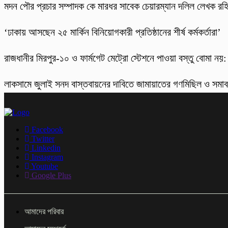
মদন পৌর প্রচার সম্পাদক কে মারধর সাবেক চেয়ারম্যান দলিল লেখক র
‘ঢাকায় আসছেন ২৫ মার্কিন বিনিয়োগকারী প্রতিষ্ঠানের শীর্ষ কর্মকর্তারা’
রাজধানীর মিরপুর-১০ ও ফার্মগেট মেট্রো স্টেশনে পাওয়া বস্তু বোমা নয়
লাকসামে জুলাই সনদ বাস্তবায়নের দাবিতে জামায়াতের গণমিছিল ও সমা
Facebook
Twitter
Linkedin
Instagram
Youtube
Google Plus
আমাদের পরিবার