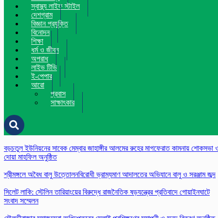
স্বাস্থ্য লাইফ স্টাইল
দেশগ্রাম
বিজ্ঞান প্রযুক্তি
বিনোদন
শিক্ষা
ধর্ম ও জীবন
অপরাধ
লাইভ টিভি
ই-পেপার
আরো
প্রবাস
সাক্ষাৎকার
বড়চতুল ইউনিয়নের সাবেক মেম্বার জাহাঙ্গীর আলমের রুহের মাগফেরাত কামনায় শোকসভা 
দোয়া মাহফিল অনুষ্ঠিত
শ্রীমঙ্গলে অবৈধ বালু উত্তোলনবিরোধী ভ্রাম্যমাণ আদালতের অভিযানে বালু ও সরঞ্জাম জব্দ
সিলেট লাকি: স্টেলিন তারিয়াংয়ের বিরুদ্ধে রাজনৈতিক ষড়যন্ত্রের প্রতিবাদে গোয়াইনঘাটে
সংবাদ সম্মেলন