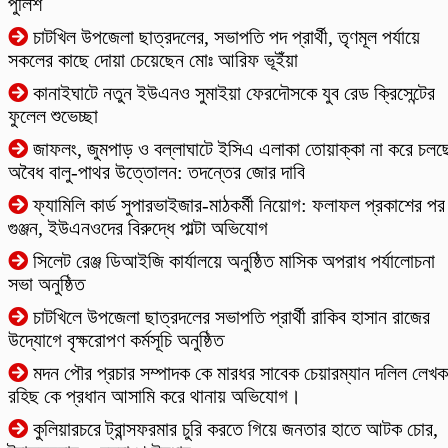
পুলিশ
চাটখিল উপজেলা ছাত্রদলের, সভাপতি পদ প্রার্থী, তৃণমূল পর্যায়ে
সকলের কাছে দোয়া চেয়েছেন মোঃ আরিফ ভূইঁয়া
কানাইঘাটে নতুন ইউএনও সুমাইয়া ফেরদৌসকে যুব রেড ক্রিসেন্টের
ফুলেল শুভেচ্ছা
​জাফলং, জুমপাড় ও বল্লাঘাটে ইসিএ এলাকা তোয়াক্কা না করে চলছ
অবৈধ বালু-পাথর উত্তোলন: তদন্তের জোর দাবি
ফ্যামিলি কার্ড সুপারভাইজার-মাঠকর্মী নিয়োগ: ফলাফল প্রকাশের পর
গুঞ্জন, ইউএনওদের বিরুদ্ধে পাল্টা অভিযোগ
‎সিলেট রেঞ্জ ডিআইজি কার্যালয়ে অনুষ্ঠিত মাসিক অপরাধ পর্যালোচনা
সভা অনুষ্ঠিত
চাটখিলে উপজেলা ছাত্রদলের সভাপতি প্রার্থী রাকিব হাসান রাজের
উদ্যোগে বৃক্ষরোপণ কর্মসূচি অনুষ্ঠিত
মদন পৌর প্রচার সম্পাদক কে মারধর সাবেক চেয়ারম্যান দলিল লেখক
রহিছ কে প্রধান আসামি করে থানায় অভিযোগ।
কুলিয়ারচরে ট্রান্সফরমার চুরি করতে গিয়ে জনতার হাতে আটক চোর,