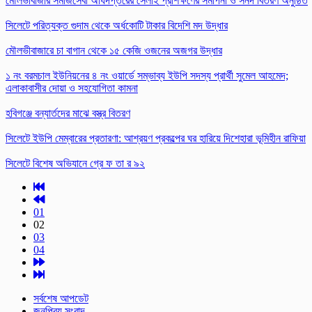
মৌলভীবাজার সমাজসেবা অধিদপ্তরের সেলাই প্রশিক্ষণের সমাপনী ও সনদ বিতরণ অনুষ্ঠিত
সিলেটে পরিত্যক্ত গুদাম থেকে অর্ধকোটি টাকার বিদেশি মদ উদ্ধার
মৌলভীবাজারে চা বাগান থেকে ১৫ কেজি ওজনের অজগর উদ্ধার
১ নং বরমচাল ইউনিয়নের ৪ নং ওয়ার্ডে সম্ভাব্য ইউপি সদস্য প্রার্থী সুমেল আহমেদ;
এলাকাবাসীর দোয়া ও সহযোগিতা কামনা
হবিগঞ্জে বন্যার্তদের মাঝে বস্ত্র বিতরণ
​সিলেটে ইউপি মেম্বারের প্রতারণা: আশ্রয়ণ প্রকল্পের ঘর হারিয়ে দিশেহারা ভূমিহীন রাফিয়া
সিলেটে বিশেষ অভিযানে গ্রে ফ তা র ৯২
01
02
03
04
সর্বশেষ আপডেট
জনপ্রিয় সংবাদ