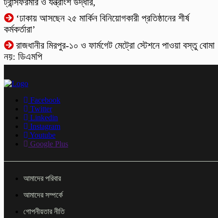
ট্রান্সফরমার ও যন্ত্রাংশ উদ্ধার,
‘ঢাকায় আসছেন ২৫ মার্কিন বিনিয়োগকারী প্রতিষ্ঠানের শীর্ষ
কর্মকর্তারা’
রাজধানীর মিরপুর-১০ ও ফার্মগেট মেট্রো স্টেশনে পাওয়া বস্তু বোমা
নয়: ডিএমপি
Facebook
Twitter
Linkedin
Instagram
Youtube
Google Plus
আমাদের পরিবার
আমাদের সম্পর্কে
গোপনীয়তার নীতি