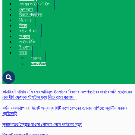
স্বাস্থ্য লাইফ স্টাইল
দেশগ্রাম
বিজ্ঞান প্রযুক্তি
বিনোদন
শিক্ষা
ধর্ম ও জীবন
অপরাধ
লাইভ টিভি
ই-পেপার
আরো
প্রবাস
সাক্ষাৎকার
কানাইঘাট থানার ওসি মোঃ আমিনুল ইসলামের বিরুদ্ধে অপপ্রচারের জবাবে ওসি মহোদয়ের
এক দীর্ঘ ফেসবুক স্ট্যাটাস হুবহু নিচে তুলে ধরলাম।
বর্জ্য ব্যবস্থাপনায় সিলেট অন্যান্য সিটি কর্পোরেশনের তুলনায় এগিয়ে: স্থানীয় সরকার
প্রতিমন্ত্রী
সুনামগঞ্জের টাঙ্গুয়ার হাওরে গোসলে নেমে পর্যটকের মৃত্যু