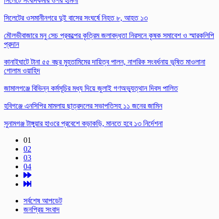
সিলেটে সংবাদকর্মীর ওপর হামলা
সিলেটের ওসমানীনগরে দুই বাসের সংঘর্ষে নিহত ৮, আহত ১৩
মৌলভীবাজারে মনু সেচ প্রকল্পের কৃত্রিম জলাবদ্ধতা নিরসনে কৃষক সমাবেশ ও স্মারকলিপি
প্রদান
কানাইঘাটে টানা ৫৫ বছর মুহতামিমের দায়িত্ব পালন, নাগরিক সংবর্ধনায় ভূষিত মাওলানা
গোলাম ওয়াহিদ
জামালগঞ্জে বিভিন্ন কর্মসূচির মধ্য দিয়ে জুলাই গণঅভ্যুত্থান দিবস পালিত
হবিগঞ্জে এনসিপির মামলায় ছাত্রদলের সভাপতিসহ ১১ জনের জামিন
সুনামগঞ্জ টাঙ্গুয়ার হাওরে প্রবেশে কড়াকড়ি, মানতে হবে ১৩ নির্দেশনা
01
02
03
04
সর্বশেষ আপডেট
জনপ্রিয় সংবাদ