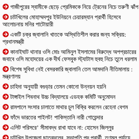
গাজীপুরের স্বামীকে ছেড়ে প্রেমিককে নিয়ে ট্রেনের নিচে তরুণী ঝাঁপ
চাটখিলের মোহাম্মদপুর ইউনিয়নে চেয়ারম্যান প্রার্থী হিসেবে
আলোচনায় মনির পাটোয়ারী
একটি চক্র জ্বালানি খাতকে অস্থিতিশীল করার জন্য সক্রিয়:
প্রধানমন্ত্রী
কানাইঘাট থানার ওসি মোঃ আমিনুল ইসলামের বিরুদ্ধে অপপ্রচারের
জবাবে ওসি মহোদয়ের এক দীর্ঘ ফেসবুক স্ট্যাটাস হুবহু নিচে তুলে ধরলাম
বিশেষ সুবিধা নেই বেসরকারি জ্বালানি তেল আমদানি নীতিমালায় :
মন্ত্রণালয়
চাহিদা অনুযায়ী বগুড়ার তেমন কোনো উন্নয়ন হয়নি
টাঙ্গাইল শিবনাথ উচ্চ বিদ্যালয়ে এডহক কমিটি অনুমোদন
‎রামপালে সংসার চালাতে মাথার চুল বিক্রি করলেন রেহেনা বেগম
ফাঁদে ভারতের পাইলট! পাকিস্তানি নারী গোয়েন্দার
এলিট পরিসরে’ সীমাবদ্ধ রাখা যাবে না: হোসেন জিল্লুর
চাটখিল উপজেলা ছাত্রদলের, সভাপতি পদ প্রার্থী, তৃণমূল পর্যায়ে