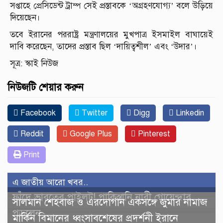
সপ্তাহে প্রেসিডেন্ট ট্রাম্প সেই প্রস্তাবকে ‘অগ্রহণযোগ্য’ বলে উড়িয়ে
দিয়েছেন।
তবে ইরানের পররাষ্ট্র মন্ত্রণালয়ের মুখপাত্র ইসমাইল বাঘায়েই
দাবি করেছেন, তাদের প্রস্তাব ছিল ‘দায়িত্বশীল’ এবং ‘উদার’।
সূত্র: স্কাই নিউজ
নিউজটি শেয়ার করুন
Facebook
Twitter
Digg
Linkedin
Reddit
Google Plus
Pinterest
Print
এ জাতীয় আরো খবর..
ফাঁদে ভারতের পাইলট! পাকিস্তানি নারী গোয়েন্দার
সালমান শেহবাজ ও এরদোগান একসঙ্গে জুমার নামাজ
পড়লেন
মার্কিন বিমানের ধ্বংসাবশেষের প্রদর্শনী ইরানে