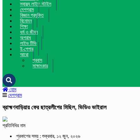
স্বাস্থ্য লাইফ স্টাইল
দেশগ্রাম
বিজ্ঞান প্রযুক্তি
বিনোদন
শিক্ষা
ধর্ম ও জীবন
অপরাধ
লাইভ টিভি
ই-পেপার
আরো
প্রবাস
সাক্ষাৎকার
হোম
দেশগ্রাম
ব্রাহ্মণবাড়িয়ায় ফের ছাত্রলীগের মিছিল, ভিডিও ভাইরাল
প্রতিনিধির নাম
প্রকাশের সময় : শুক্রবার, ১২ জুন, ২০২৬