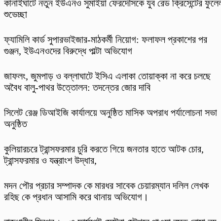
কানাইঘাটে নতুন ইউএনও সুমাইয়া ফেরদৌসকে যুব রেড ক্রিসেন্টের ফুলে
শুভেচ্ছা
ফ্যামিলি কার্ড সুপারভাইজার-মাঠকর্মী নিয়োগ: ফলাফল প্রকাশের পর
গুঞ্জন, ইউএনওদের বিরুদ্ধে পাল্টা অভিযোগ
​জাফলং, জুমপাড় ও বল্লাঘাটে ইসিএ এলাকা তোয়াক্কা না করে চলছে
অবৈধ বালু-পাথর উত্তোলন: তদন্তের জোর দাবি
‎সিলেট রেঞ্জ ডিআইজি কার্যালয়ে অনুষ্ঠিত মাসিক অপরাধ পর্যালোচনা সভা
অনুষ্ঠিত
কুলিয়ারচরে ট্রান্সফরমার চুরি করতে গিয়ে জনতার হাতে আটক চোর,
ট্রান্সফরমার ও যন্ত্রাংশ উদ্ধার,
মদন পৌর প্রচার সম্পাদক কে মারধর সাবেক চেয়ারম্যান দলিল লেখক
রহিছ কে প্রধান আসামি করে থানায় অভিযোগ।