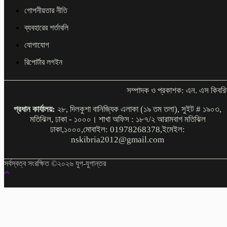
গোপনীয়তার নীতি
ব্যবহারের শর্তাবলি
যোগাযোগ
রিপোর্টার লগইন
সম্পাদক ও প্রকাশক: এন. এস কিবরি
প্রধান কার্যালয়:
২৮, দিলকুশা বানিজ্যিক এলাকা (১৯ তম তলা), সুইট # ১৯০৩,
মতিঝিল, ঢাকা - ১০০০। শাখা অফিস : ১৮৭/২ আরামবাগ মতিঝিল
ঢাকা,১০০০,মোবাইল: 01978268378,ইমেইল:
nskibria2012@gmail.com
সর্বস্বত্ব সংরক্ষিত ©২০২৬ যুগ-যুগান্তর