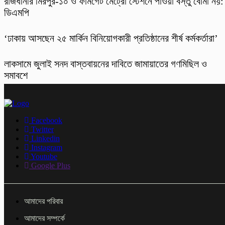
রাজধানীর মিরপুর-১০ ও ফার্মগেট মেট্রো স্টেশনে পাওয়া বস্তু বোমা নয়:
ডিএমপি
‘ঢাকায় আসছেন ২৫ মার্কিন বিনিয়োগকারী প্রতিষ্ঠানের শীর্ষ কর্মকর্তারা’
লাকসামে জুলাই সনদ বাস্তবায়নের দাবিতে জামায়াতের গণমিছিল ও
সমাবশে
Facebook
Twitter
Linkedin
Instagram
Youtube
Google Plus
আমাদের পরিবার
আমাদের সম্পর্কে