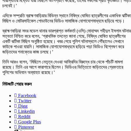
পরিস্থিতির মধ্যেও যারা মিছিলে অংশগ্রহণ করেছে, তাদের সকলের প্রতি কৃতজ্ঞতা। লড়া
চলবেই।’
এদিকে সম্প্রতি ব্রাহ্মণবাড়িয়ার বিভিন্ন স্থানে নিষিদ্ধ ঘোষিত ছাত্রলীগের একাধিক ঝটিকা
মিছিল ও মোটরসাইকেল শোডাউনের ভিডিও সামাজিক যোগাযোগমাধ্যমে ছড়িয়ে পড়ে।
ব্রাহ্মণবাড়িয়া সদর মডেল থানার ভারপ্রাপ্ত কর্মকর্তা (ওসি) মোহাম্মদ শহীদুল ইসলাম ঘটনার
সত্যতা নিশ্চিত করে বলেন, ‘প্রাথমিক তদন্তে জানা গেছে, নিষিদ্ধ ঘোষিত ছাত্রলীগের
একটি ঝটিকা মিছিল অনুষ্ঠিত হয়েছে। খবর পেয়ে পুলিশ ঘটনাস্থলে পৌঁছালেও সেখানে
কাউকে পাওয়া যায়নি। সামাজিক যোগাযোগমাধ্যমে ছড়িয়ে পড়া ভিডিও বিশ্লেষণ করে
জড়িতদের শনাক্তের কাজ চলছে।’
তিনি আরও বলেন, ‘মিছিলে নেতৃত্ব দেওয়া আফ্রিদির বিরুদ্ধে চার থেকে পাঁচটি মামলা
রয়েছে। তিনি এর আগে কারাগারে ছিলেন। ভিডিওর ভিত্তিতে জড়িতদের গ্রেফতারে
পুলিশের অভিযান অব্যাহত রয়েছে।’
নিউজটি শেয়ার করুন
Facebook
Twitter
Digg
Linkedin
Reddit
Google Plus
Pinterest