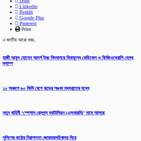
Digg
Linkedin
Reddit
Google Plus
Pinterest
Print
এ জাতীয় আরো খবর..
হাজী আবুল হোসেন আদর্শ উচ্চ বিদ্যালয়ে বিনামূল্যে মেডিকেল ও ফিজিওথেরাপি হেলথ
ক্যাম্প
১০ অঞ্চলে ৬০ কিমি বেগে ঝড়ের শঙ্কা মধ্যরাতের মধ্যে
নতুন বাহিনী ‘স্পেশাল রেসপন্স ব্যাটালিয়ন (এসআরবি)’ নামে আসছে
পুলিশের কঠোর নিরাপত্তা জোরদারসচিবালয় ঘিরে