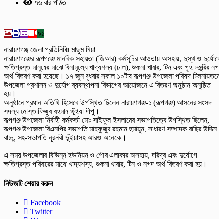
৭৬ বার পঠিত
৯১
‎নারায়ণগঞ্জ জেলা প্রতিনিধিঃ মাছুম মিয়া
‎নারায়ণগঞ্জের রূপগঞ্জে মানবিক সহায়তা (জিআর) কর্মসূচির আওতায় অসহায়, দুস্থ ও দুর্যোগ
ক্ষতিগ্রস্ত মানুষের মাঝে বিনামূল্যে খাদ্যশস্য (চাল), শুকনা খাবার, টিন এবং গৃহ মঞ্জুরির ন
অর্থ বিতরণ করা হয়েছে। ১৭ জুন বুধবার সকাল ১০টায় রূপগঞ্জ উপজেলা পরিষদ মিলনায়তন
উপজেলা প্রশাসন ও দুর্যোগ ব্যবস্থাপনা বিভাগের আয়োজনে এ বিতরণ অনুষ্ঠান অনুষ্ঠিত
হয়।
‎অনুষ্ঠানে প্রধান অতিথি হিসেবে উপস্থিত ছিলেন নারায়ণগঞ্জ-১ (রূপগঞ্জ) আসনের সংসদ
সদস্য মোস্তাফিজুর রহমান ভূঁইয়া দীপু।
‎রূপগঞ্জ উপজেলা নির্বাহী কর্মকর্তা মোঃ সাইফুল ইসলামের সভাপতিত্বে উপস্থিত ছিলেন,
রূপগঞ্জ উপজেলা বিএনপির সভাপতি মাহফুজুর রহমান হুমায়ুন, সাধারণ সম্পাদক বাছির উদ্দিন
বাচ্চু, সহ-সভাপতি নূরনবী ভূঁইয়াসহ আরও অনেকে।
‎এ সময় উপজেলার বিভিন্ন ইউনিয়ন ও পৌর এলাকার অসহায়, দরিদ্র এবং দুর্যোগে
ক্ষতিগ্রস্ত পরিবারের মাঝে খাদ্যশস্য, শুকনা খাবার, টিন ও নগদ অর্থ বিতরণ করা হয়।
নিউজটি শেয়ার করুন
Facebook
Twitter