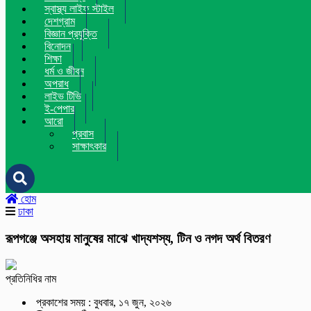
স্বাস্থ্য লাইফ স্টাইল
দেশগ্রাম
বিজ্ঞান প্রযুক্তি
বিনোদন
শিক্ষা
ধর্ম ও জীবন
অপরাধ
লাইভ টিভি
ই-পেপার
আরো
প্রবাস
সাক্ষাৎকার
হোম
ঢাকা
রূপগঞ্জে অসহায় মানুষের মাঝে খাদ্যশস্য, টিন ও নগদ অর্থ বিতরণ
প্রতিনিধির নাম
প্রকাশের সময় : বুধবার, ১৭ জুন, ২০২৬