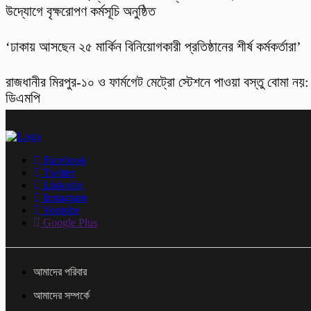
উদ্যোগে বৃক্ষরোপণ কর্মসূচি অনুষ্ঠিত
‘ঢাকায় আসছেন ২৫ মার্কিন বিনিয়োগকারী প্রতিষ্ঠানের শীর্ষ কর্মকর্তারা’
রাজধানীর মিরপুর-১০ ও ফার্মগেট মেট্রো স্টেশনে পাওয়া বস্তু বোমা নয়:
ডিএমপি
Facebook
Twitter
Linkedin
Instagram
Youtube
Google Plus
আমাদের পরিবার
আমাদের সম্পর্কে