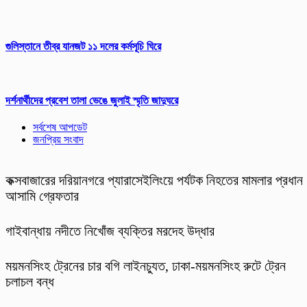
গুলিস্তানে তীব্র যানজট ১১ দলের কর্মসূচি ঘিরে
দর্শনার্থীদের প্রবেশ তালা ভেঙে জুলাই স্মৃতি জাদুঘরে
সর্বশেষ আপডেট
জনপ্রিয় সংবাদ
কক্সবাজারের দরিয়ানগরে প্যারাসেইলিংয়ে পর্যটক নিহতের মামলার প্রধান
আসামি গ্রেফতার
গাইবান্ধায় নদীতে নিখোঁজ ব্যক্তির মরদেহ উদ্ধার
ময়মনসিংহ ট্রেনের চার বগি লাইনচ্যুত, ঢাকা-ময়মনসিংহ রুটে ট্রেন
চলাচল বন্ধ