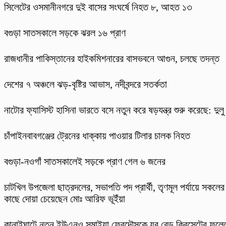
সিলেটের ওসমানীনগরে দুই বাসের সংঘর্ষে নিহত ৮, আহত ১৩
বগুড়া সাতসকালে সড়কে ঝরল ১৬ প্রাণ
রাজধানীর পাকিস্তানের হাইকমিশনারের বাসভবনে আগুন, চলছে তদন্ত
দেশের ৭ অঞ্চলে ঝড়-বৃষ্টির আভাস, নদীবন্দরে সতর্কতা
নাটোর ফ্যাসিস্ট হাসিনা ভারতে বসে নতুন করে ষড়যন্ত্র শুরু করেছে: দুলু
চাঁপাইনবাবগঞ্জের ট্রেনের ধাক্কায় পাওয়ার টিলার চালক নিহত
বগুড়া-নওগাঁ সাতসকালেই সড়কে প্রাণ গেল ৬ জনের
চাটখিল উপজেলা ছাত্রদলের, সভাপতি পদ প্রার্থী, তৃণমূল পর্যায়ে সকলের
কাছে দোয়া চেয়েছেন মোঃ আরিফ ভূইঁয়া
কানাইঘাটে নতুন ইউএনও সুমাইয়া ফেরদৌসকে যুব রেড ক্রিসেন্টের ফুলে