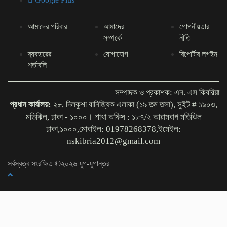
আমাদের পরিবার
আমাদের
গোপনীয়তার
সম্পর্কে
নীতি
ব্যবহারের
যোগাযোগ
রিপোর্টার লগইন
শর্তাবলি
সম্পাদক ও প্রকাশক: এন. এস কিবরিয়া
প্রধান কার্যালয়:
২৮, দিলকুশা বানিজ্যিক এলাকা (১৯ তম তলা), সুইট # ১৯০৩,
মতিঝিল, ঢাকা - ১০০০। শাখা অফিস : ১৮৭/২ আরামবাগ মতিঝিল
ঢাকা,১০০০,মোবাইল: 01978268378,ইমেইল:
nskibria2012@gmail.com
সর্বস্বত্ব সংরক্ষিত ©২০২৬ যুগ-যুগান্তর