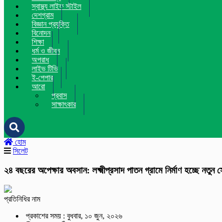
স্বাস্থ্য লাইফ স্টাইল
দেশগ্রাম
বিজ্ঞান প্রযুক্তি
বিনোদন
শিক্ষা
ধর্ম ও জীবন
অপরাধ
লাইভ টিভি
ই-পেপার
আরো
প্রবাস
সাক্ষাৎকার
হোম
সিলেট
২৪ বছরের অপেক্ষার অবসান: লক্ষ্মীপ্রসাদ পাতন গ্রামে নির্মাণ হচ্ছে নতুন 
প্রতিনিধির নাম
প্রকাশের সময় : বুধবার, ১০ জুন, ২০২৬