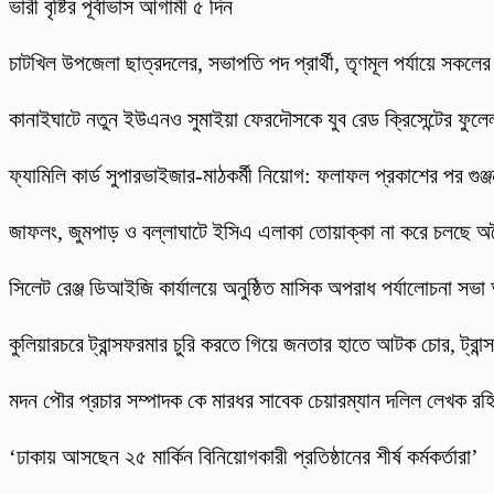
ভারী বৃষ্টির পূর্বাভাস আগামী ৫ দিন
চাটখিল উপজেলা ছাত্রদলের, সভাপতি পদ প্রার্থী, তৃণমূল পর্যায়ে সকলে
কানাইঘাটে নতুন ইউএনও সুমাইয়া ফেরদৌসকে যুব রেড ক্রিসেন্টের ফুলেল
ফ্যামিলি কার্ড সুপারভাইজার-মাঠকর্মী নিয়োগ: ফলাফল প্রকাশের পর গুঞ
​জাফলং, জুমপাড় ও বল্লাঘাটে ইসিএ এলাকা তোয়াক্কা না করে চলছে অ
‎সিলেট রেঞ্জ ডিআইজি কার্যালয়ে অনুষ্ঠিত মাসিক অপরাধ পর্যালোচনা সভা অ
কুলিয়ারচরে ট্রান্সফরমার চুরি করতে গিয়ে জনতার হাতে আটক চোর, ট্রান্স
মদন পৌর প্রচার সম্পাদক কে মারধর সাবেক চেয়ারম্যান দলিল লেখক র
‘ঢাকায় আসছেন ২৫ মার্কিন বিনিয়োগকারী প্রতিষ্ঠানের শীর্ষ কর্মকর্তারা’