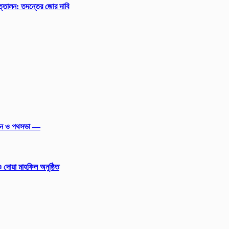
ত্তোলন: তদন্তের জোর দাবি
ডাউন ও পথসভা —
 দোয়া মাহফিল অনুষ্ঠিত