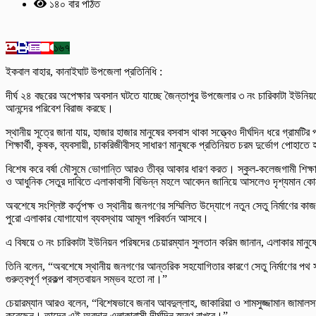
১৪০ বার পঠিত
১৬৭
ইকবাল বাহার, কানাইঘাট উপজেলা প্রতিনিধি :
দীর্ঘ ২৪ বছরের অপেক্ষার অবসান ঘটতে যাচ্ছে জৈন্তাপুর উপজেলার ৩ নং চারিকাটা ইউনিয়নে
আনন্দের পরিবেশ বিরাজ করছে।
স্থানীয় সূত্রে জানা যায়, হাজার হাজার মানুষের বসবাস থাকা সত্ত্বেও দীর্ঘদিন ধরে গ্রা
শিক্ষার্থী, কৃষক, ব্যবসায়ী, চাকরিজীবীসহ সাধারণ মানুষকে প্রতিনিয়ত চরম দুর্ভোগ পোহাত
বিশেষ করে বর্ষা মৌসুমে ভোগান্তি আরও তীব্র আকার ধারণ করত। স্কুল-কলেজগামী শিক্ষার্
ও আধুনিক সেতুর দাবিতে এলাকাবাসী বিভিন্ন মহলে আবেদন জানিয়ে আসলেও দৃশ্যমান 
অবশেষে সংশ্লিষ্ট কর্তৃপক্ষ ও স্থানীয় জনগণের সম্মিলিত উদ্যোগে নতুন সেতু নির্মাণের কাজ 
পুরো এলাকার যোগাযোগ ব্যবস্থায় আমূল পরিবর্তন আসবে।
এ বিষয়ে ৩ নং চারিকাটা ইউনিয়ন পরিষদের চেয়ারম্যান সুলতান করিম জানান, এলাকার মানুষে
তিনি বলেন, “অবশেষে স্থানীয় জনগণের আন্তরিক সহযোগিতার কারণে সেতু নির্মাণের পথ 
গুরুত্বপূর্ণ প্রকল্প বাস্তবায়ন সম্ভব হতো না।”
চেয়ারম্যান আরও বলেন, “বিশেষভাবে জনাব আবদুল্লাহ, জাকারিয়া ও শামসুজ্জামান জামাল
করেছেন। তাদের এই অবদান এলাকাবাসী দীর্ঘদিন স্মরণ রাখবে।”