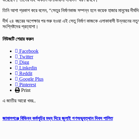
তিনি আশা প্রকাশ করে বলেন, “সেতুর নির্মাণকাজ সম্পন্ন হলে কয়েক হাজার মানুষের দীর্
দীর্ঘ ২৪ বছরের অপেক্ষার পর শুরু হওয়া এই সেতু নির্মাণ কাজকে এলাকাবাসী উন্নয়নের ন
সংশ্লিষ্টদের প্রত্যাশা।
নিউজটি শেয়ার করুন
Facebook
Twitter
Digg
Linkedin
Reddit
Google Plus
Pinterest
Print
এ জাতীয় আরো খবর..
জামালগঞ্জে বিভিন্ন কর্মসূচির মধ্য দিয়ে জুলাই গণঅভ্যুত্থান দিবস পালিত