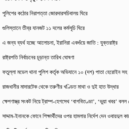
পুলিশের কঠোর নিরাপত্তা জোরদারসচিবালয় ঘিরে
গুলিস্তানে তীব্র যানজট ১১ দলের কর্মসূচি ঘিরে
এ জন্য ব্যর্থ হচ্ছে আলোচনা, ইরানিরা একগুঁয়ে জাতি : যুক্তরাষ্ট্র
রাষ্ট্রপতি নির্বাচনের চূড়ান্ত তারিখ ঘোষণা
ফতুল্লা মডেল থানা পুলিশ কর্তৃক অভিযানে ১০ (দশ) পাতা হেরোইন সহ
রাজধানীর মাদারটেক থেকে তরুণীর খণ্ডিত মাথা ও দুই হাত উদ্ধার
ক্ষেপণাস্ত্র সংকট নিয়ে ট্রাম্প-হেগসেথ ‘বাগবিতণ্ডা’, ‘ভুয়া খবর’ বলল
সাদ্দাম-ইনানকে ফোনে শিক্ষার্থীদের ওপর হামলার নির্দেশ দেন ওবায়দুল কা