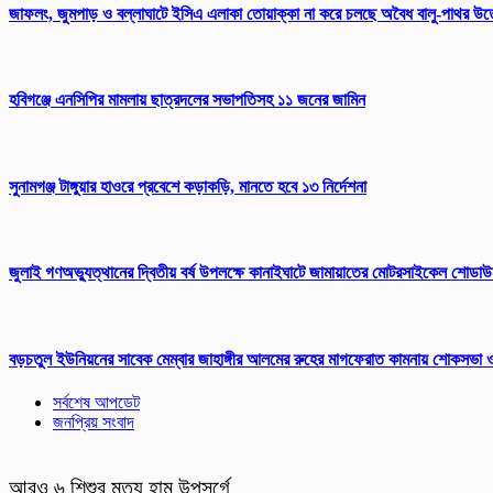
​জাফলং, জুমপাড় ও বল্লাঘাটে ইসিএ এলাকা তোয়াক্কা না করে চলছে অবৈধ বালু-পাথর উ
হবিগঞ্জে এনসিপির মামলায় ছাত্রদলের সভাপতিসহ ১১ জনের জামিন
সুনামগঞ্জ টাঙ্গুয়ার হাওরে প্রবেশে কড়াকড়ি, মানতে হবে ১৩ নির্দেশনা
জুলাই গণঅভ্যুত্থানের দ্বিতীয় বর্ষ উপলক্ষে কানাইঘাটে জামায়াতের মোটরসাইকেল শো
বড়চতুল ইউনিয়নের সাবেক মেম্বার জাহাঙ্গীর আলমের রুহের মাগফেরাত কামনায় শোকসভা ও
সর্বশেষ আপডেট
জনপ্রিয় সংবাদ
আরও ৬ শিশুর মৃত্যু হাম উপসর্গে