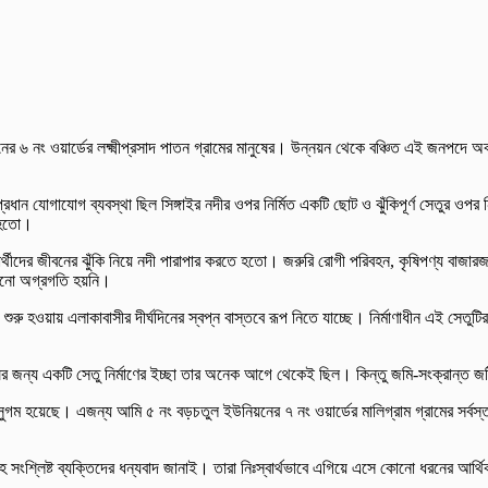
র ৬ নং ওয়ার্ডের লক্ষ্মীপ্রসাদ পাতন গ্রামের মানুষের। উন্নয়ন থেকে বঞ্চিত এই জনপদে অবশ
মটির প্রধান যোগাযোগ ব্যবস্থা ছিল সিঙ্গাইর নদীর ওপর নির্মিত একটি ছোট ও ঝুঁকিপূর্ণ সেত
ে হতো।
থীদের জীবনের ঝুঁকি নিয়ে নদী পারাপার করতে হতো। জরুরি রোগী পরিবহন, কৃষিপণ্য বাজারজাত
কোনো অগ্রগতি হয়নি।
শুরু হওয়ায় এলাকাবাসীর দীর্ঘদিনের স্বপ্ন বাস্তবে রূপ নিতে যাচ্ছে। নির্মাণাধীন এই সেতুটির
র জন্য একটি সেতু নির্মাণের ইচ্ছা তার অনেক আগে থেকেই ছিল। কিন্তু জমি-সংক্রান্ত জটিল
সুগম হয়েছে। এজন্য আমি ৫ নং বড়চতুল ইউনিয়নের ৭ নং ওয়ার্ডের মালিগ্রাম গ্রামের সর্ব
সহ সংশ্লিষ্ট ব্যক্তিদের ধন্যবাদ জানাই। তারা নিঃস্বার্থভাবে এগিয়ে এসে কোনো ধরনের 