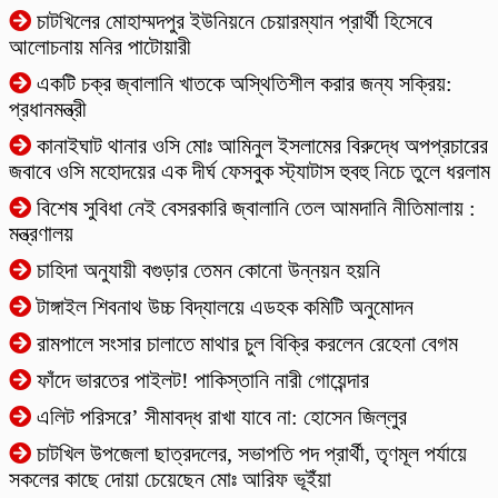
চাটখিলের মোহাম্মদপুর ইউনিয়নে চেয়ারম্যান প্রার্থী হিসেবে
আলোচনায় মনির পাটোয়ারী
একটি চক্র জ্বালানি খাতকে অস্থিতিশীল করার জন্য সক্রিয়:
প্রধানমন্ত্রী
কানাইঘাট থানার ওসি মোঃ আমিনুল ইসলামের বিরুদ্ধে অপপ্রচারের
জবাবে ওসি মহোদয়ের এক দীর্ঘ ফেসবুক স্ট্যাটাস হুবহু নিচে তুলে ধরলাম
বিশেষ সুবিধা নেই বেসরকারি জ্বালানি তেল আমদানি নীতিমালায় :
মন্ত্রণালয়
চাহিদা অনুযায়ী বগুড়ার তেমন কোনো উন্নয়ন হয়নি
টাঙ্গাইল শিবনাথ উচ্চ বিদ্যালয়ে এডহক কমিটি অনুমোদন
‎রামপালে সংসার চালাতে মাথার চুল বিক্রি করলেন রেহেনা বেগম
ফাঁদে ভারতের পাইলট! পাকিস্তানি নারী গোয়েন্দার
এলিট পরিসরে’ সীমাবদ্ধ রাখা যাবে না: হোসেন জিল্লুর
চাটখিল উপজেলা ছাত্রদলের, সভাপতি পদ প্রার্থী, তৃণমূল পর্যায়ে
সকলের কাছে দোয়া চেয়েছেন মোঃ আরিফ ভূইঁয়া