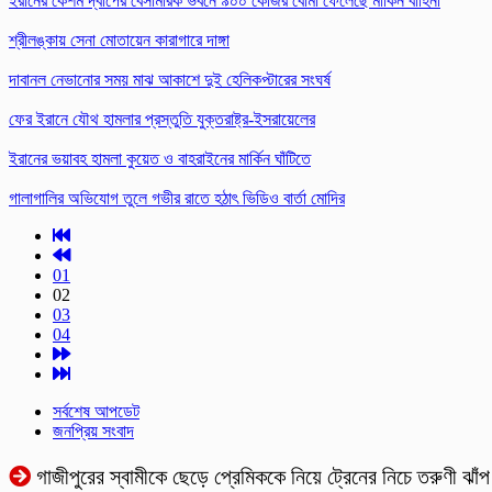
ইরানের কেশম দ্বীপের বেসামরিক ভবনে ৯০০ কেজির বোমা ফেলেছে মার্কিন বাহিনী
শ্রীলঙ্কায় সেনা মোতায়েন কারাগারে দাঙ্গা
দাবানল নেভানোর সময় মাঝ আকাশে দুই হেলিকপ্টারের সংঘর্ষ
ফের ইরানে যৌথ হামলার প্রস্তুতি যুক্তরাষ্ট্র-ইসরায়েলের
ইরানের ভয়াবহ হামলা কুয়েত ও বাহরাইনের মার্কিন ঘাঁটিতে
গালাগালির অভিযোগ তুলে গভীর রাতে হঠাৎ ভিডিও বার্তা মোদির
01
02
03
04
সর্বশেষ আপডেট
জনপ্রিয় সংবাদ
গাজীপুরের স্বামীকে ছেড়ে প্রেমিককে নিয়ে ট্রেনের নিচে তরুণী ঝাঁপ