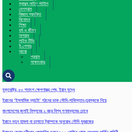
স্বাস্থ্য লাইফ স্টাইল
দেশগ্রাম
বিজ্ঞান প্রযুক্তি
বিনোদন
শিক্ষা
ধর্ম ও জীবন
অপরাধ
লাইভ টিভি
ই-পেপার
আরো
প্রবাস
সাক্ষাৎকার
যুক্তরাষ্ট্র, ৮০ শতাংশ ক্ষেপণাস্ত্র শেষ, ইরান যুদ্ধে
ইরানের ‘ইসলামিক ন্যাটো’ গঠনের ডাক সৌদি-পাকিস্তান-তুরস্ককে নিয়ে
বাংলাদেশের জুলাই বিপ্লবের ২ বছর বিশ্ব গণমাধ্যমের চোখে
ইরানে নতুন হামলা না চালাতে ট্রাম্পকে অনুরোধ সৌদি যুবরাজের