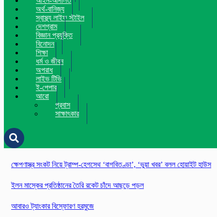
আইন-আদালত
অর্থ-বানিজ্য
স্বাস্থ্য লাইফ স্টাইল
দেশগ্রাম
বিজ্ঞান প্রযুক্তি
বিনোদন
শিক্ষা
ধর্ম ও জীবন
অপরাধ
লাইভ টিভি
ই-পেপার
আরো
প্রবাস
সাক্ষাৎকার
ক্ষেপণাস্ত্র সংকট নিয়ে ট্রাম্প-হেগসেথ ‘বাগবিতণ্ডা’, ‘ভুয়া খবর’ বলল হোয়াইট হাউস
ইলন মাস্কের প্রতিষ্ঠানের তৈরি রকেট চাঁদে আছড়ে পড়ল
আবারও ট্যাংকার বিস্ফোরণ হরমুজে