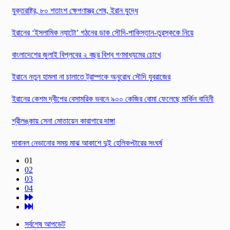
যুক্তরাষ্ট্র, ৮০ শতাংশ ক্ষেপণাস্ত্র শেষ, ইরান যুদ্ধে
ইরানের ‘ইসলামিক ন্যাটো’ গঠনের ডাক সৌদি-পাকিস্তান-তুরস্ককে নিয়ে
বাংলাদেশের জুলাই বিপ্লবের ২ বছর বিশ্ব গণমাধ্যমের চোখে
ইরানে নতুন হামলা না চালাতে ট্রাম্পকে অনুরোধ সৌদি যুবরাজের
ইরানের কেশম দ্বীপের বেসামরিক ভবনে ৯০০ কেজির বোমা ফেলেছে মার্কিন বাহিনী
শ্রীলঙ্কায় সেনা মোতায়েন কারাগারে দাঙ্গা
দাবানল নেভানোর সময় মাঝ আকাশে দুই হেলিকপ্টারের সংঘর্ষ
01
02
03
04
সর্বশেষ আপডেট