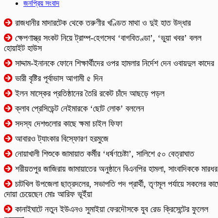
জনপ্রিয় সংবাদ
রাজধানীর মাদারটেক থেকে তরুণীর খণ্ডিত মাথা ও দুই হাত উদ্ধার
ক্ষেপণাস্ত্র সংকট নিয়ে ট্রাম্প-হেগসেথ ‘বাগবিতণ্ডা’, ‘ভুয়া খবর’ বলল
হোয়াইট হাউস
সাদ্দাম-ইনানকে ফোনে শিক্ষার্থীদের ওপর হামলার নির্দেশ দেন ওবায়দুল কাদের
ভারী বৃষ্টির পূর্বাভাস আগামী ৫ দিন
ইলন মাস্কের প্রতিষ্ঠানের তৈরি রকেট চাঁদে আছড়ে পড়ল
ক্লাব প্রেসিডেন্ট নেইমারকে ‘ছোট লোক’ বললেন
সদস্য দেশগুলোর কাছে ক্ষমা চাইল ফিফা
আবারও ট্যাংকার বিস্ফোরণ হরমুজে
নোয়াখালী শিশুকে জামায়াত কর্মীর ‘ধর্ষণচেষ্টা’, সালিশে ৫০ বেত্রাঘাত
শরীয়তপুর জাজিরায় জামায়াতের অনুষ্ঠানে বিএনপির হামলা, সাংবাদিককে মারধর
চাটখিল উপজেলা ছাত্রদলের, সভাপতি পদ প্রার্থী, তৃণমূল পর্যায়ে সকলের কা
দোয়া চেয়েছেন মোঃ আরিফ ভূইঁয়া
কানাইঘাটে নতুন ইউএনও সুমাইয়া ফেরদৌসকে যুব রেড ক্রিসেন্টের ফুলেল